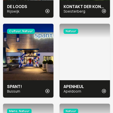
DE LOODS
KONTAKT DER KONTINENTEN
Rijswijk
Soesterberg
Cultuur, Natuur
Natuur
SPANT!
APENHEUL
Bussum
Apeldoorn
Mens, Natuur
Natuur