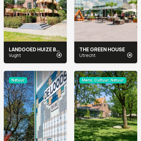
LANDGOED HUIZE BERGEN
THE GREEN HOUSE
Vught
Utrecht
Natuur
Mens, Cultuur, Natuur