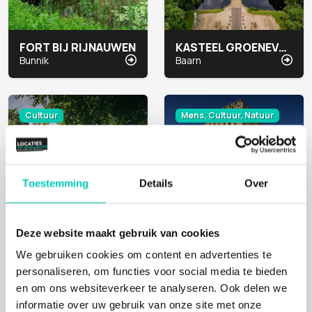
FORT BIJ RIJNAUWEN
KASTEEL GROENEVELD
Bunnik
Baarn
Cultuur
Mens, Cultuur, Natuur
Toestemming
Details
Over
Deze website maakt gebruik van cookies
We gebruiken cookies om content en advertenties te
OP MAARHUIZEN
ROZET
personaliseren, om functies voor social media te bieden
Winsum
Arnhem
en om ons websiteverkeer te analyseren. Ook delen we
informatie over uw gebruik van onze site met onze