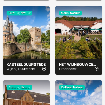
Cultuur, Natuur
Mens, Natuur
KASTEEL DUURSTEDE
HET WIJNBOUWCENTRUM
Wijk bij Duurstede
Groesbeek
Cultuur, Natuur
Cultuur, Natuur