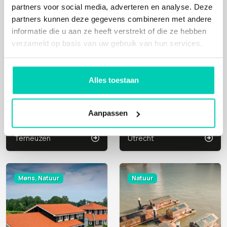
partners voor social media, adverteren en analyse. Deze
Natuur
Mens, Natuur
partners kunnen deze gegevens combineren met andere
informatie die u aan ze heeft verstrekt of die ze hebben
verzameld op basis van uw gebruik van hun services.
Alles toestaan
Aanpassen
CO3 CAMPUS
MEDIA PLAZA AUDITORIUMGEBIED CONGRESCENTRUM
Terneuzen
Utrecht
Mens, Natuur
Natuur