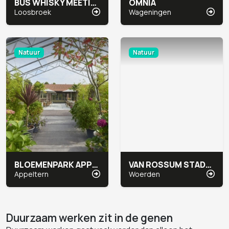
BUS WHISKY MEETING & EVENTS
OMNIA
Loosbroek
Wageningen
Natuur
Natuur
BLOEMENPARK APPELTERN
VAN ROSSUM STADSHOTEL
Appeltern
Woerden
Duurzaam werken zit in de genen