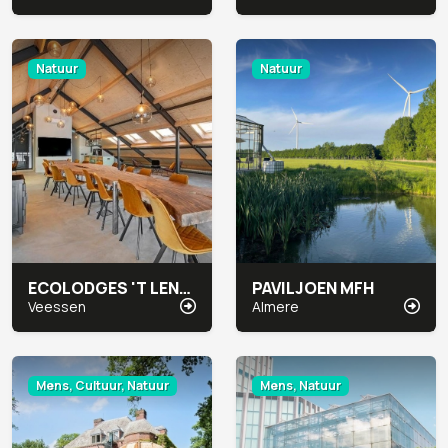
Natuur
Natuur
ECOLODGES 'T LENNEPSERF
PAVILJOEN MFH
Veessen
Almere
Mens, Cultuur, Natuur
Mens, Natuur