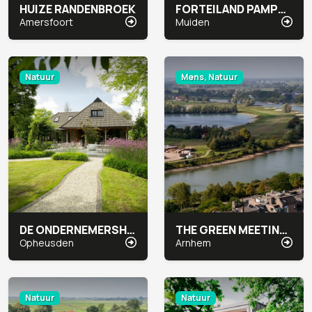
HUIZE RANDENBROEK
FORTEILAND PAMPUS
Amersfoort
Muiden
Natuur
Mens, Natuur
DE ONDERNEMERSHOEVE
THE GREEN MEETING CENTER ARNHEM
Opheusden
Arnhem
Natuur
Natuur