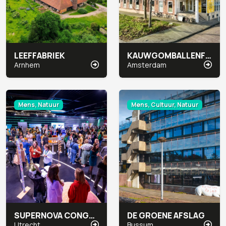
LEEFFABRIEK
KAUWGOMBALLENFABRIEK SOCIAL IMPACT FACTORY
Arnhem
Amsterdam
Mens, Natuur
Mens, Cultuur, Natuur
SUPERNOVA CONGRESCENTRUM
DE GROENE AFSLAG
Utrecht
Bussum