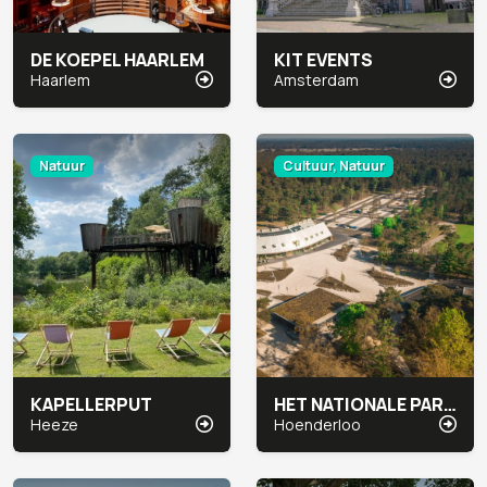
DE KOEPEL HAARLEM
KIT EVENTS
Haarlem
Amsterdam
Natuur
Cultuur, Natuur
KAPELLERPUT
HET NATIONALE PARK DE HOGE VELUWE
Heeze
Hoenderloo