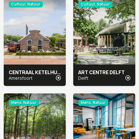
Cultuur, Natuur
Cultuur, Natuur
CENTRAAL KETELHUIS
ART CENTRE DELFT
Amersfoort
Delft
Mens, Natuur
Mens, Natuur