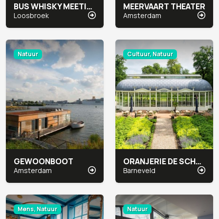
BUS WHISKY MEETING & EVENTS
MEERVAART THEATER
Loosbroek
Amsterdam
Natuur
Cultuur, Natuur
GEWOONBOOT
ORANJERIE DE SCHAFFELAAR
Amsterdam
Barneveld
Mens, Natuur
Natuur