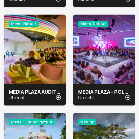
Mens, Natuur
Mens, Natuur
MEDIA PLAZA AUDITORIUMGEBIED CONGRESCENTRUM
MEDIA PLAZA - POLARGEBIED CONGRESCENTRUM
Utrecht
Utrecht
Mens, Cultuur, Natuur
Natuur