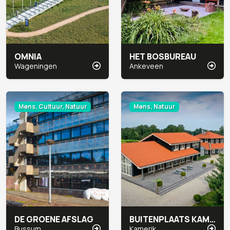
OMNIA
HET BOSBUREAU
Wageningen
Ankeveen
Mens, Cultuur, Natuur
Mens, Natuur
DE GROENE AFSLAG
BUITENPLAATS KAMERYCK
Bussum
Kamerik