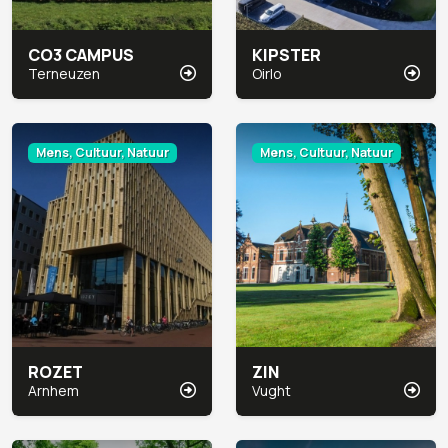
CO3 CAMPUS
KIPSTER
Terneuzen
Oirlo
Mens, Cultuur, Natuur
Mens, Cultuur, Natuur
ROZET
ZIN
Arnhem
Vught