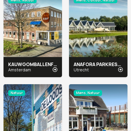
Mens, Natuur
Mens, Cultuur, Natuur
KAUWGOMBALLENFABRIEK SOCIAL IMPACT FACTORY
ANAFORA PARKRESTAURANT & EVENTS
Amsterdam
Utrecht
Natuur
Mens, Natuur