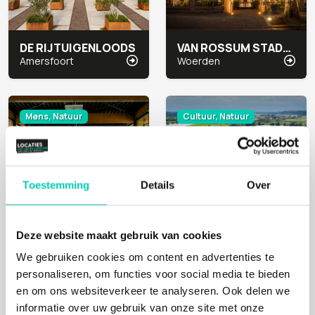
DE RIJTUIGENLOODS
VAN ROSSUM STADSHOTEL
Amersfoort
Woerden
Mens, Natuur
Cultuur, Natuur
Toestemming
Details
Over
Deze website maakt gebruik van cookies
We gebruiken cookies om content en advertenties te
EIGENTIJDSERF
LEEFFABRIEK
personaliseren, om functies voor social media te bieden
Westelbeers
Arnhem
en om ons websiteverkeer te analyseren. Ook delen we
informatie over uw gebruik van onze site met onze