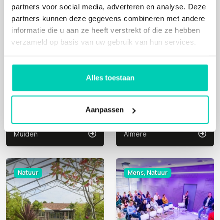
partners voor social media, adverteren en analyse. Deze
Cultuur, Natuur
Natuur
partners kunnen deze gegevens combineren met andere
informatie die u aan ze heeft verstrekt of die ze hebben
verzameld op basis van uw gebruik van hun services.
Alles toestaan
Aanpassen
FORTEILAND PAMPUS
PAVILJOEN MFH
Muiden
Almere
Natuur
Mens, Natuur