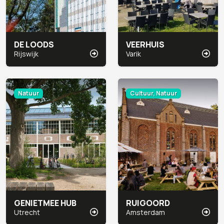
DE LOODS
VEERHUIS
Rijswijk
Varik
Natuur
Cultuur, Natuur
GENIETMEE HUB
RUIGOORD
Utrecht
Amsterdam