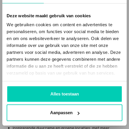
Een Locatie met Meerwaarde(n) word je niet zomaar. Hiervoor
hebben we een aantal
criteria
opgesteld. We komen altijd zelf
Deze website maakt gebruik van cookies
langs om het verhaal van de locatie te horen en sfeer te proeven.
We gebruiken cookies om content en advertenties te
Heb je interesse om een Locatie met Meerwaarde(n) te worden,
stuur ons dan een
mailtje
.
personaliseren, om functies voor social media te bieden
en om ons websiteverkeer te analyseren. Ook delen we
Heb je nog vragen? Het antwoord vind je vast op onze
pagina
informatie over uw gebruik van onze site met onze
'veelgestelde vragen'
partners voor social media, adverteren en analyse. Deze
partners kunnen deze gegevens combineren met andere
WIJ WERKEN SAMEN MET:
informatie die u aan ze heeft verstrekt of die ze hebben
verzameld op basis van uw gebruik van hun services.
Future Up
Meeting Magazine
Eventbranche.nl
Duurzaam Nieuws
Alles toestaan
Green Key
Uitjes.nl
WAT KUN JE BIJ ONS VINDEN?
Aanpassen
Inspirerende duurzame en groene locaties, met meer