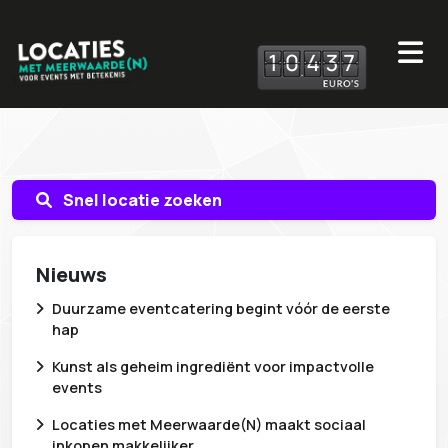
1
0
4
3
7
Snel locatie zoeken
Nieuws
Duurzame eventcatering begint vóór de eerste
hap
Kunst als geheim ingrediënt voor impactvolle
events
Locaties met Meerwaarde(N) maakt sociaal
inkopen makkelijker