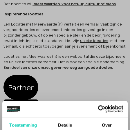
Dat noemen wij
'meer waarden' voor natuur, cultuur of mens
.
Inspirerende locaties
Een Locatie met Meerwaarde(n) vertelt een verhaal. Vaak zijn de
vergaderlocaties en evenementenlocaties gevestigd in een
bijzonder gebouw
, of op een speciale plek en de bedrijfsvoering
en/of inrichting is niet standaard. Het zijn
unieke locaties
, met een
verhaal, die echt iets toevoegen aan je evenement of bijeenkomst.
Locaties met Meerwaarde(n) is een webportal die deze bijzondere
en unieke locaties verzamelt. Het is ook een sociale onderneming.
Een deel van onze omzet geven we weg aan
goede doelen
.
Locaties met Meerwaarde(N) is partner van
Future Up
. Wij bouwen
mee aan een economie die klopt.
Toestemming
Details
Over
AANMELDEN LOCATIE