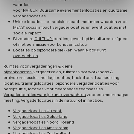
waarden
voor
NATUUR
.
Duurzame evenementenlocaties
en
duurzame
vergaderlocaties
Unieke locaties met sociale impact, met meer waarden voor
MENS
: social impact vergaderlocaties en eventlocaties met
sociale impact
Bijzondere
CULTUUR
locaties, gevestigd in cultureel erfgoed
of met een missie voor kunst en cultuur
Locaties op bijzondere plekken,
waar je ook kunt
overnachten
Ruimtes voor vergaderingen & kleine
bijeenkomsten:
vergaderzalen, ruimtes voor workshops &
brainstormsessies, heidag locaties, hackatons, teambuilding
locaties, trainingslocaties,
bijzondere vergaderlocaties
voor
bedrijfsuitje, locaties voor meerdaagse teamsessies.
Vergaderlocaties waar je kunt overnachten
voor een meerdaagse
meeting. Vergaderlocaties
in de natuur
of
in het bos
.
Vergaderlocaties Utrecht
Vergaderlocaties Gelderland
Vergaderlocaties Noord Holland
Vergaderlocaties Amsterdam
Vergaderlocaties Zuid Holland