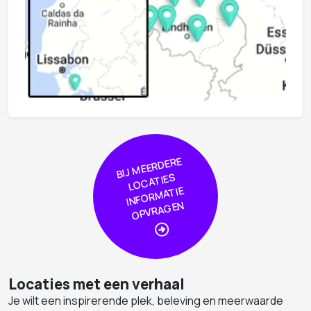
BIJ
MEER
DERE
L
O
CA
TIE
I
NF
OR
MA
OPVRA
GE
S
TIE
N
Locaties met een verhaal
Je wilt een inspirerende plek, beleving en meerwaarde