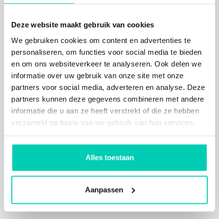
Jij boekt, wij helpen
: met elke aanvraag worden
goede doelen gesteund.
Je maakt zelf afspraken met de locatie: je betaalt niet
Deze website maakt gebruik van cookies
meer dan wanneer je direct bij de locatie boekt.​
We gebruiken cookies om content en advertenties te
Je boekt een
inspirerende
locatie
, met kwaliteit van
personaliseren, om functies voor social media te bieden
dienstverlening, sfeer en op een bijzonder plek.
en om ons websiteverkeer te analyseren. Ook delen we
informatie over uw gebruik van onze site met onze
partners voor social media, adverteren en analyse. Deze
Locaties met passie voor natuur en
partners kunnen deze gegevens combineren met andere
duurzaamheid
informatie die u aan ze heeft verstrekt of die ze hebben
Jij zoekt een evenementenlocatie die uitblinkt in hun
verzameld op basis van uw gebruik van hun services.
passie voor natuur en duurzaamheid? Wij hebben ze voor
je gevonden. Hier vind je de meest inspirerende
evenementenlocaties bij elkaar, waardoor je snel en
Alles toestaan
makkelijk kunt vinden en vergelijken. Of je nu een groot of
klein evenement wilt organiseren, je vindt hier altijd een
toplocatie met een meerwaarde voor de mens,
natuur
of
Aanpassen
cultuur. Bij het zoeken en boeken steun je ook nog goede
doelen!