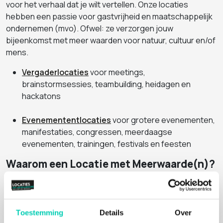
voor het verhaal dat je wilt vertellen. Onze locaties
hebben een passie voor gastvrijheid en maatschappelijk
ondernemen (mvo). Ofwel: ze verzorgen jouw
bijeenkomst met meer waarden voor natuur, cultuur en/of
mens.
Vergaderlocaties
voor meetings,
brainstormsessies, teambuilding, heidagen en
hackatons
Evenemententlocaties
voor grotere evenementen,
manifestaties, congressen, meerdaagse
evenementen, trainingen, festivals en feesten
Waarom een Locatie met Meerwaarde(n)?
Je boekt een bijzondere locatie die maatschappelijk
verantwoord onderneemt.
Dat voel je aan de sfeer.
Meerwaarde
voor natuur,
cultuur of mens geeft je event nét even wat extra's.
Toestemming
Details
Over