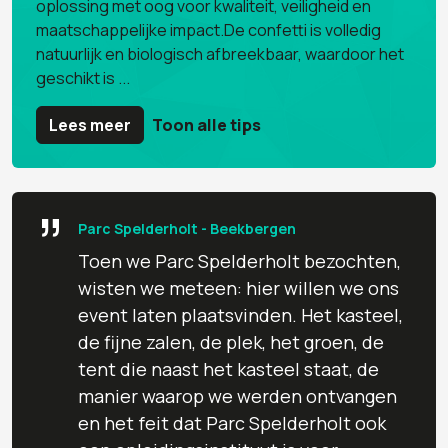
oplossing met oog voor kwaliteit, veiligheid en
maatschappelijke impact.De confetti is volledig
natuurlijk en biologisch afbreekbaar, waardoor het
geschikt is ...
Lees meer
Toon alle tips
”
Parc Spelderholt - Beekbergen
Toen we Parc Spelderholt bezochten,
wisten we meteen: hier willen we ons
event laten plaatsvinden. Het kasteel,
de fijne zalen, de plek, het groen, de
tent die naast het kasteel staat, de
manier waarop we werden ontvangen
en het feit dat Parc Spelderholt ook