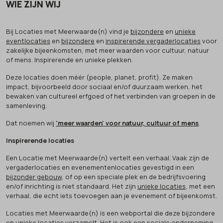
WIE ZIJN WIJ
Bij Locaties met Meerwaarde(n) vind je
bijzondere
en
unieke
eventlocaties
en
bijzondere
en
inspirerende vergaderlocaties
voor
zakelijke bijeenkomsten, met meer waarden voor cultuur, natuur
of mens. Inspirerende en unieke plekken.
Deze locaties doen méér (people, planet, profit). Ze maken
impact, bijvoorbeeld door sociaal en/of duurzaam werken, het
bewaken van cultureel erfgoed of het verbinden van groepen in de
samenleving.
Dat noemen wij
'meer waarden' voor natuur, cultuur of mens
.
Inspirerende locaties
Een Locatie met Meerwaarde(n) vertelt een verhaal. Vaak zijn de
vergaderlocaties en evenementenlocaties gevestigd in een
bijzonder gebouw
, of op een speciale plek en de bedrijfsvoering
en/of inrichting is niet standaard. Het zijn
unieke locaties
, met een
verhaal, die echt iets toevoegen aan je evenement of bijeenkomst.
Locaties met Meerwaarde(n) is een webportal die deze bijzondere
en unieke locaties verzamelt. Het is ook een sociale onderneming.