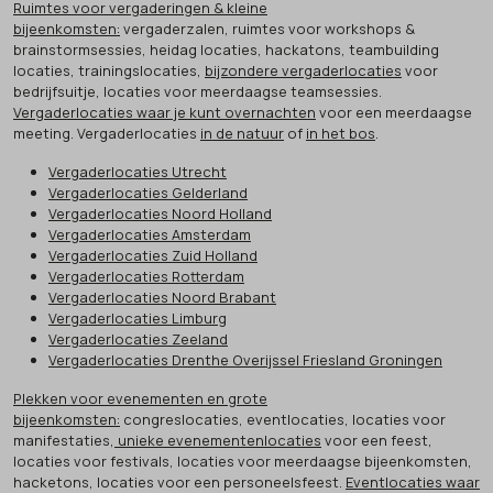
Ruimtes voor vergaderingen & kleine
bijeenkomsten:
vergaderzalen, ruimtes voor workshops &
brainstormsessies, heidag locaties, hackatons, teambuilding
locaties, trainingslocaties,
bijzondere vergaderlocaties
voor
bedrijfsuitje, locaties voor meerdaagse teamsessies.
Vergaderlocaties waar je kunt overnachten
voor een meerdaagse
meeting. Vergaderlocaties
in de natuur
of
in het bos
.
Vergaderlocaties Utrecht
Vergaderlocaties Gelderland
Vergaderlocaties Noord Holland
Vergaderlocaties Amsterdam
Vergaderlocaties Zuid Holland
Vergaderlocaties Rotterdam
Vergaderlocaties Noord Brabant
Vergaderlocaties Limburg
Vergaderlocaties Zeeland
Vergaderlocaties Drenthe Overijssel Friesland Groningen
Plekken voor evenementen en grote
bijeenkomsten:
congreslocaties, eventlocaties, locaties voor
manifestaties,
unieke evenementenlocaties
voor een feest,
locaties voor festivals, locaties voor meerdaagse bijeenkomsten,
hacketons, locaties voor een personeelsfeest.
Eventlocaties waar