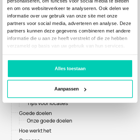
personaliseren, om functies voor social media te bieden
Circulaire locaties
en om ons websiteverkeer te analyseren. Ook delen we
Culturele locaties
informatie over uw gebruik van onze site met onze
partners voor social media, adverteren en analyse. Deze
Sociale impact (mens) locaties
partners kunnen deze gegevens combineren met andere
Impact innovatie hubs
informatie die u aan ze heeft verstrekt of die ze hebben
Tips
verzameld op basis van uw gebruik van hun services.
Catering
Organisatie & inrichting
Alles toestaan
Sprekers & dagvoorzitters
Entertainment & workshops
Aanpassen
Duurzame giveaways
Tips voor locaties
Goede doelen
Onze goede doelen
Hoe werkt het