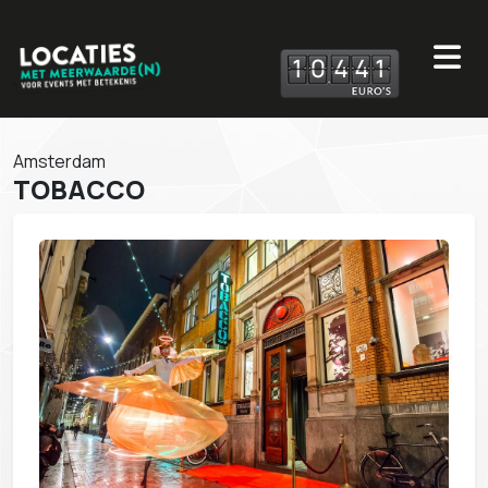
1
0
4
4
1
Amsterdam
TOBACCO