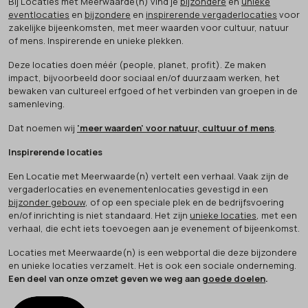
Bij Locaties met Meerwaarde(n) vind je
bijzondere
en
unieke
eventlocaties
en
bijzondere
en
inspirerende vergaderlocaties
voor
zakelijke bijeenkomsten, met meer waarden voor cultuur, natuur
of mens. Inspirerende en unieke plekken.
Deze locaties doen méér (people, planet, profit). Ze maken
impact, bijvoorbeeld door sociaal en/of duurzaam werken, het
bewaken van cultureel erfgoed of het verbinden van groepen in de
samenleving.
Dat noemen wij
'meer waarden' voor natuur, cultuur of mens
.
Inspirerende locaties
Een Locatie met Meerwaarde(n) vertelt een verhaal. Vaak zijn de
vergaderlocaties en evenementenlocaties gevestigd in een
bijzonder gebouw
, of op een speciale plek en de bedrijfsvoering
en/of inrichting is niet standaard. Het zijn
unieke locaties
, met een
verhaal, die echt iets toevoegen aan je evenement of bijeenkomst.
Locaties met Meerwaarde(n) is een webportal die deze bijzondere
en unieke locaties verzamelt. Het is ook een sociale onderneming.
Een deel van onze omzet geven we weg aan
goede doelen
.