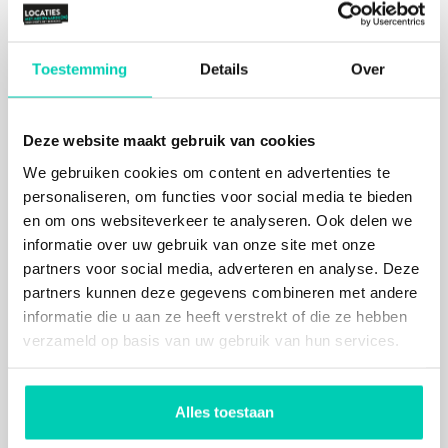
dat stukje haute cuisine? Dat wordt met liefde
verzorgd door chef Dennis Huwaë, bekroond met
een Michelin-ster. Een eigen cateraar meenemen
Toestemming
Details
Over
mag natuurlijk ook.
Topniveau techniek bij TOBACCO
Theater
Deze website maakt gebruik van cookies
De in-house techniek is van theater topniveau.
We gebruiken cookies om content en advertenties te
Geluid, verlichting, live-streaming –alles is in huis
personaliseren, om functies voor social media te bieden
om een event vlekkeloos op maat te laten
en om ons websiteverkeer te analyseren. Ook delen we
verlopen. Reken op de expertise en passie voor
informatie over uw gebruik van onze site met onze
detail om van jouw bijeenkomst een succes te
partners voor social media, adverteren en analyse. Deze
maken. Bij TOBACCO houden ze ‘t hoofd koel en
partners kunnen deze gegevens combineren met andere
het hart warm.
informatie die u aan ze heeft verstrekt of die ze hebben
Meerwaarde cultuur
verzameld op basis van uw gebruik van hun services.
Kies je voor TOBACCO, dan steun je direct ook het
uitgebreide culturele programma. De inkomsten uit
commerciële activiteiten stelt ze in staat muzikale,
Alles toestaan
kunstzinnige en creatieve activiteiten te