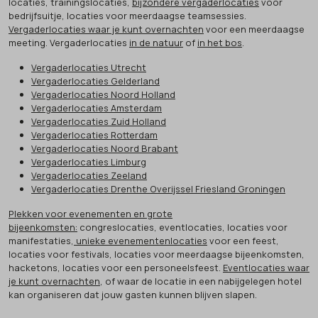
locaties, trainingslocaties,
bijzondere vergaderlocaties
voor
bedrijfsuitje, locaties voor meerdaagse teamsessies.
Vergaderlocaties waar je kunt overnachten
voor een meerdaagse
meeting. Vergaderlocaties
in de natuur
of
in het bos
.
Vergaderlocaties Utrecht
Vergaderlocaties Gelderland
Vergaderlocaties Noord Holland
Vergaderlocaties Amsterdam
Vergaderlocaties Zuid Holland
Vergaderlocaties Rotterdam
Vergaderlocaties Noord Brabant
Vergaderlocaties Limburg
Vergaderlocaties Zeeland
Vergaderlocaties Drenthe Overijssel Friesland Groningen
Plekken voor evenementen en grote
bijeenkomsten:
congreslocaties, eventlocaties, locaties voor
manifestaties,
unieke evenementenlocaties
voor een feest,
locaties voor festivals, locaties voor meerdaagse bijeenkomsten,
hacketons, locaties voor een personeelsfeest.
Eventlocaties waar
je kunt overnachten
, of waar de locatie in een nabijgelegen hotel
kan organiseren dat jouw gasten kunnen blijven slapen.