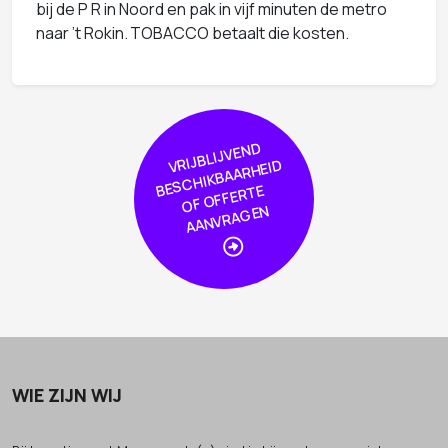
bij de P R in Noord en pak in vijf minuten de metro
naar ’t Rokin.
TOBACCO betaalt die kosten.
VRIJBLIJVE
N
D
S
C
HIKBAAR
HEI
OF
OFFER
AA
NVRA
GE
D
BE
TE
N
WIE ZIJN WIJ