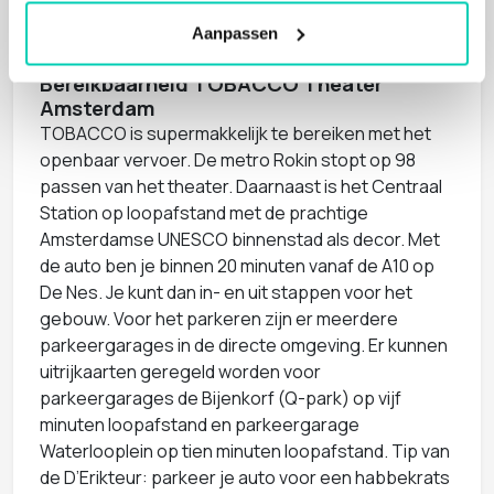
ondersteunen, uit te breiden en toegankelijk te
Aanpassen
maken voor een breed publiek.
Bereikbaarheid TOBACCO Theater
Amsterdam
TOBACCO is supermakkelijk te bereiken met het
openbaar vervoer. De metro Rokin stopt op 98
passen van het theater. Daarnaast is het Centraal
Station op loopafstand met de prachtige
Amsterdamse UNESCO binnenstad als decor. Met
de auto ben je binnen 20 minuten vanaf de A10 op
De Nes. Je kunt dan in- en uit stappen voor het
gebouw. Voor het parkeren zijn er meerdere
parkeergarages in de directe omgeving. Er kunnen
uitrijkaarten geregeld worden voor
parkeergarages de Bijenkorf (Q-park) op vijf
minuten loopafstand en parkeergarage
Waterlooplein op tien minuten loopafstand. Tip van
de D’Erikteur: parkeer je auto voor een habbekrats