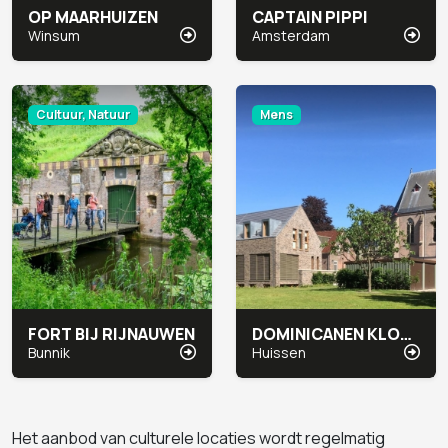
OP MAARHUIZEN
CAPTAIN PIPPI
Winsum
Amsterdam
Cultuur, Natuur
Mens
FORT BIJ RIJNAUWEN
DOMINICANEN KLOOSTER
Bunnik
Huissen
Het aanbod van culturele locaties wordt regelmatig