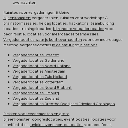
overnachten
Ruimtes voor vergaderingen & kleine
bijeenkomsten:
vergaderzalen, ruimtes voor workshops &
brainstormsessies, heidag locaties, hackatons, teambuilding
locaties, trainingslocaties,
bijzondere vergaderlocaties
voor
bedrijfsuitje, locaties voor meerdaagse teamsessies.
Vergaderlocaties waar je kunt overnachten
voor een meerdaagse
meeting. Vergaderlocaties
in de natuur
of
in het bos
.
Vergaderlocaties Utrecht
Vergaderlocaties Gelderland
Vergaderlocaties Noord Holland
Vergaderlocaties Amsterdam
Vergaderlocaties Zuid Holland
Vergaderlocaties Rotterdam
Vergaderlocaties Noord Brabant
Vergaderlocaties Limburg
Vergaderlocaties Zeeland
Vergaderlocaties Drenthe Overijssel Friesland Groningen
Plekken voor evenementen en grote
bijeenkomsten:
congreslocaties, eventlocaties, locaties voor
manifestaties,
unieke evenementenlocaties
voor een feest,