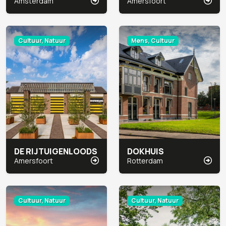
Amsterdam
Amersfoort
Cultuur, Natuur
Mens, Cultuur
DE RIJTUIGENLOODS
DOKHUIS
Amersfoort
Rotterdam
Cultuur, Natuur
Cultuur, Natuur