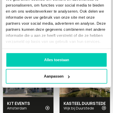
personaliseren, om functies voor social media te bieden
en om ons websiteverkeer te analyseren. Ook delen we
informatie over uw gebruik van onze site met onze
DE SCHELLEBOOM
MONTE DOS TRÊS MOINHOS
partners voor social media, adverteren en analyse. Deze
Oosterhout
Santa Cruz (Portugal)
partners kunnen deze gegevens combineren met andere
informatie die u aan ze heeft verstrekt of die ze hebben
verzameld op basis van uw gebruik van hun services.
Mens, Cultuur, Natuur
Cultuur, Natuur
Alles toestaan
Aanpassen
KIT EVENTS
KASTEEL DUURSTEDE
Amsterdam
Wijk bij Duurstede