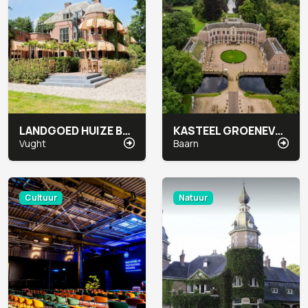
LANDGOED HUIZE BERGEN
KASTEEL GROENEVELD
Vught
Baarn
Cultuur
Natuur