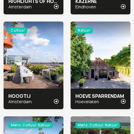
HIGHLIGHTS OF HOLLAND
KAZERNE
Amsterdam
Eindhoven
Cultuur
Natuur
HOOGTIJ
HOEVE SPARRENDAM
Amsterdam
Hoevelaken
Mens, Cultuur, Natuur
Mens, Cultuur, Natuur