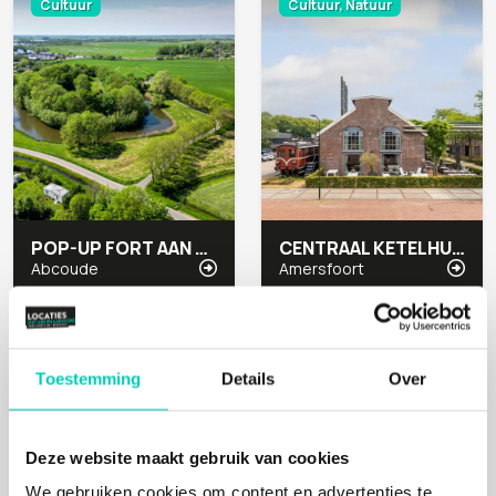
Cultuur
Cultuur, Natuur
POP-UP FORT AAN DE WINKEL
CENTRAAL KETELHUIS
Abcoude
Amersfoort
Cultuur
Mens, Cultuur, Natuur
Toestemming
Details
Over
Deze website maakt gebruik van cookies
We gebruiken cookies om content en advertenties te