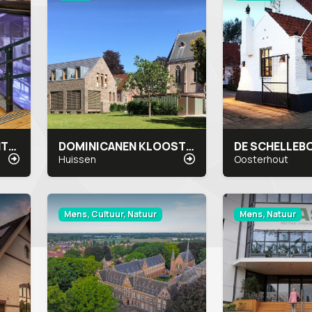
THE AWAREHOUSE (INTERFACE)
DOMINICANEN KLOOSTER
DE SCHELLE
Huissen
Oosterhout
Mens, Cultuur, Natuur
Mens, Natuur