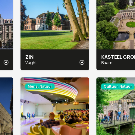
ZIN
KASTEEL GRO
Vught
Baarn
Mens, Natuur
Cultuur, Natuur