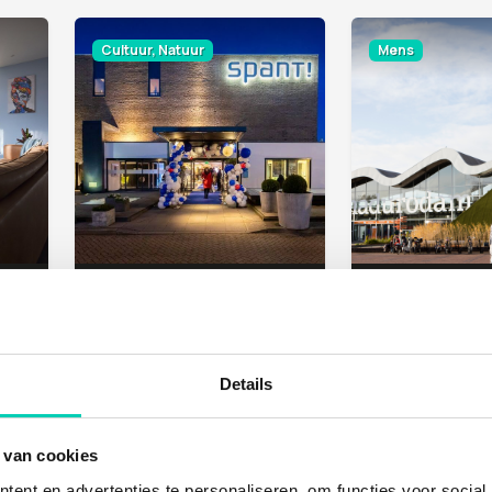
Cultuur, Natuur
Mens
S
SPANT!
MADURODAM
Bussum
Den Haag
Details
Natuur
Cultuur
 van cookies
ent en advertenties te personaliseren, om functies voor social