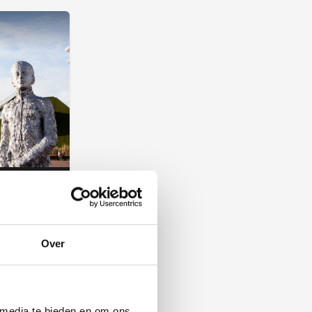
Over
 media te bieden en om ons