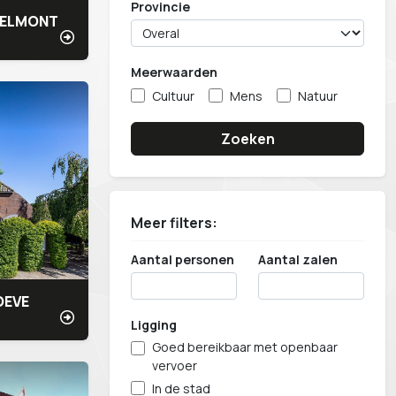
Provincie
 BELMONT
Meerwaarden
Cultuur
Mens
Natuur
Zoeken
Meer filters:
Aantal personen
Aantal zalen
OEVE
Ligging
Goed bereikbaar met openbaar
vervoer
In de stad