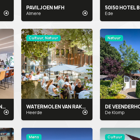
PAVILJOEN MFH
50|50 HOTEL
Almere
Ede
Cultuur, Natuur
Natuur
MUSIC MEETING LOUNGE
WATERMOLEN VAN RAKHORST
DE VEENDERH
Heerde
De Klomp
Mens
Cultuur