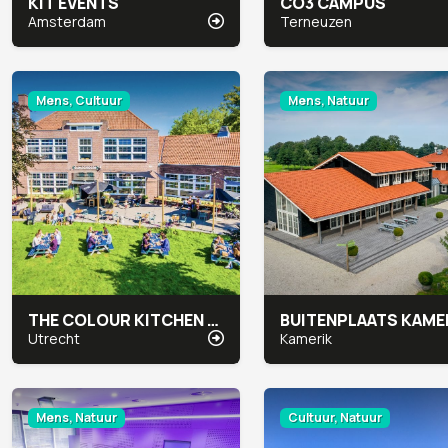
KIT EVENTS
CO3 CAMPUS
Amsterdam
Terneuzen
Mens, Cultuur
Mens, Natuur
THE COLOUR KITCHEN ZUILEN
Utrecht
Kamerik
Mens, Natuur
Cultuur, Natuur