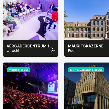
VERGADERCENTRUM JAARBEURS MEETUP
MAURITSKAZERNE
Utrecht
Ede
Mens, Natuur
Mens, Cultuur, Natuur