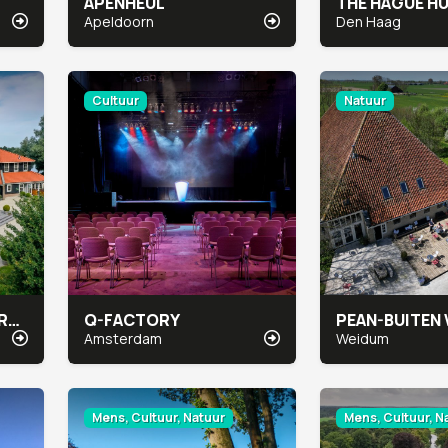
APENHEUL
Apeldoorn
Den Haag
Cultuur
Natuur
BUITENPLAATS KAMERYCK
Q-FACTORY
PEAN-BUITEN
Amsterdam
Weidum
Mens, Cultuur, Natuur
Mens, Cultuur, N