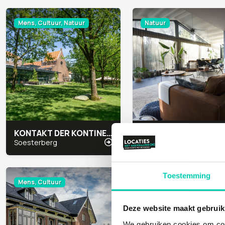
Mens, Cultuur, Natuur
Natuur
KONTAKT DER KONTINENTEN
MARJOLEINS BOSHUI
Soesterberg
Baarn
Toestemming
Mens, Cultuur
Natuur
Deze website maakt gebruik
We gebruiken cookies om cont