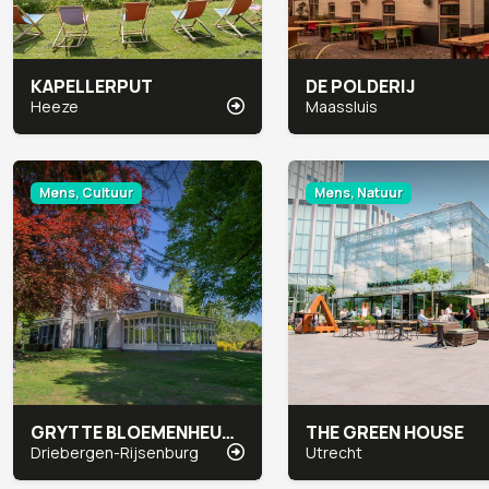
KAPELLERPUT
DE POLDERIJ
Heeze
Maassluis
Mens, Cultuur
Mens, Natuur
GRYTTE BLOEMENHEUVEL
THE GREEN HOUSE
Driebergen-Rijsenburg
Utrecht