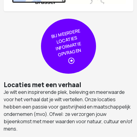
BIJ
MEER
DERE
L
O
CA
TIE
I
NF
OR
MA
OPVRA
GE
S
TIE
N
Locaties met een verhaal
Je wilt een inspirerende plek, beleving en meerwaarde
voor het verhaal dat je wilt vertellen. Onze locaties
hebben een passie voor gastvrijheid en maatschappelijk
ondernemen (mvo). Ofwel: ze verzorgen jouw
bijeenkomst met meer waarden voor natuur, cultuur en/of
mens.