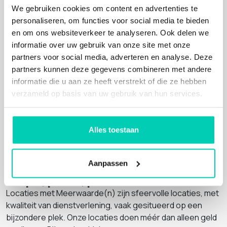
We gebruiken cookies om content en advertenties te
personaliseren, om functies voor social media te bieden
Locaties met passie voor natuur en
en om ons websiteverkeer te analyseren. Ook delen we
duurzaamheid
informatie over uw gebruik van onze site met onze
Jij zoekt een evenementenlocatie die uitblinkt in hun
partners voor social media, adverteren en analyse. Deze
passie voor natuur en duurzaamheid? Wij hebben ze voor
partners kunnen deze gegevens combineren met andere
je gevonden. Hier vind je de meest inspirerende
informatie die u aan ze heeft verstrekt of die ze hebben
evenementenlocaties bij elkaar, waardoor je snel en
verzameld op basis van uw gebruik van hun services.
makkelijk kunt vinden en vergelijken. Of je nu een groot of
klein evenement wilt organiseren, je vindt hier altijd een
toplocatie met een meerwaarde voor de mens,
natuur
of
Alles toestaan
cultuur. Bij het zoeken en boeken steun je ook nog goede
doelen!
Aanpassen
People, planet, profit
Locaties met Meerwaarde(n) zijn sfeervolle locaties, met
kwaliteit van dienstverlening, vaak gesitueerd op een
bijzondere plek. Onze locaties doen méér dan alleen geld