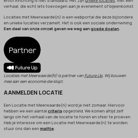
en/of inrichting is niet standaard. Het zijn
unieke locaties
, met een
verhaal, die echt iets toevoegen aan je evenement of bijeenkomst.
Locaties met Meerwaarde(n) is een webportal die deze bijzondere
en unieke locaties verzamelt. Het is ook een sociale onderneming.
Een deel van onze omzet geven we weg aan
goede doelen
.
Locaties met Meerwaarde(N) is partner van
Future Up
. Wij bouwen
mee aan een economie die klopt.
AANMELDEN LOCATIE
Een Locatie met Meerwaarde(n) word je niet zomaar. Hiervoor
hebben we een aantal
criteria
opgesteld. We komen altijd zelf
langs om het verhaal van de locatie te horen en sfeer te proeven.
Heb je interesse om een Locatie met Meerwaarde(n) te worden,
stuur ons dan een
mailtje
.