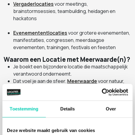
Vergaderlocaties
voor meetings,
brainstormsessies, teambuilding, heidagen en
hackatons
Evenemententlocaties
voor grotere evenementen,
manifestaties, congressen, meerdaagse
evenementen, trainingen, festivals en feesten
Waarom een Locatie met Meerwaarde(n)?
Je boekt een bijzondere locatie die maatschappelijk
verantwoord onderneemt.
Dat voel je aan de sfeer.
Meerwaarde
voor natuur,
cultuur of mens geeft je event nét even wat extra's.
Jij boekt, wij helpen
: met elke aanvraag worden
goede doelen gesteund.
Toestemming
Details
Over
Je maakt zelf afspraken met de locatie: je betaalt niet
meer dan wanneer je direct bij de locatie boekt.​
Je boekt een
inspirerende
locatie
, met kwaliteit van
Deze website maakt gebruik van cookies
dienstverlening, sfeer en op een bijzonder plek.