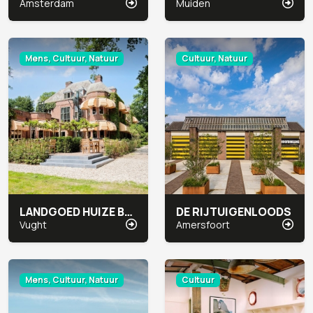
Amsterdam
Muiden
Mens, Cultuur, Natuur
Cultuur, Natuur
LANDGOED HUIZE BERGEN
DE RIJTUIGENLOODS
Vught
Amersfoort
Mens, Cultuur, Natuur
Cultuur