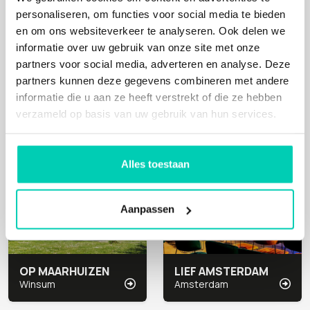
personaliseren, om functies voor social media te bieden
en om ons websiteverkeer te analyseren. Ook delen we
informatie over uw gebruik van onze site met onze
RUIGOORD
KASTEEL DE SCHAFFELAAR
partners voor social media, adverteren en analyse. Deze
Amsterdam
Barneveld
partners kunnen deze gegevens combineren met andere
informatie die u aan ze heeft verstrekt of die ze hebben
verzameld op basis van uw gebruik van hun services.
Cultuur
Cultuur
Alles toestaan
Aanpassen
OP MAARHUIZEN
LIEF AMSTERDAM
Winsum
Amsterdam