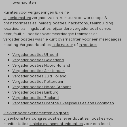
overnachten
Ruimtes voor vergaderingen & kleine
bijeenkomsten:
vergaderzalen, ruimtes voor workshops &
brainstormsessies, heidag locaties, hackatons, teambuilding
locaties, trainingslocaties,
bijzondere vergaderlocaties
voor
bedrijfsuitje, locaties voor meerdaagse teamsessies.
Vergaderlocaties waar je kunt overnachten
voor een meerdaagse
meeting. Vergaderlocaties
in de natuur
of
in het bos
.
Vergaderlocaties Utrecht
Vergaderlocaties Gelderland
Vergaderlocaties Noord Holland
Vergaderlocaties Amsterdam
Vergaderlocaties Zuid Holland
Vergaderlocaties Rotterdam
Vergaderlocaties Noord Brabant
Vergaderlocaties Limburg
Vergaderlocaties Zeeland
Vergaderlocaties Drenthe Overijssel Friesland Groningen
Plekken voor evenementen en grote
bijeenkomsten:
congreslocaties, eventlocaties, locaties voor
manifestaties,
unieke evenementenlocaties
voor een feest,