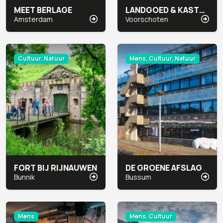
MEET BERLAGE
LANDGOED & KASTEEL DUIVENVOORDE
Amsterdam
Voorschoten
Cultuur, Natuur
Mens, Cultuur, Natuur
FORT BIJ RIJNAUWEN
DE GROENE AFSLAG
Bunnik
Bussum
Mens
Mens, Cultuur