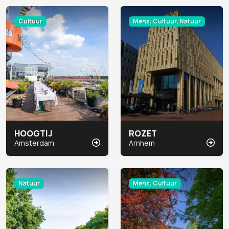
Cultuur
Mens, Cultuur, Natuur
HOOGTIJ
ROZET
Amsterdam
Arnhem
Natuur
Mens, Cultuur