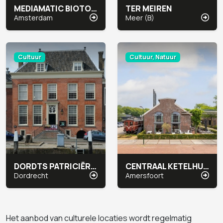
MEDIAMATIC BIOTOOP
TER MEIREN
Amsterdam
Meer (B)
Cultuur
Cultuur, Natuur
DORDTS PATRICIËRSHUIS
CENTRAAL KETELHUIS
Dordrecht
Amersfoort
Het aanbod van culturele locaties wordt regelmatig