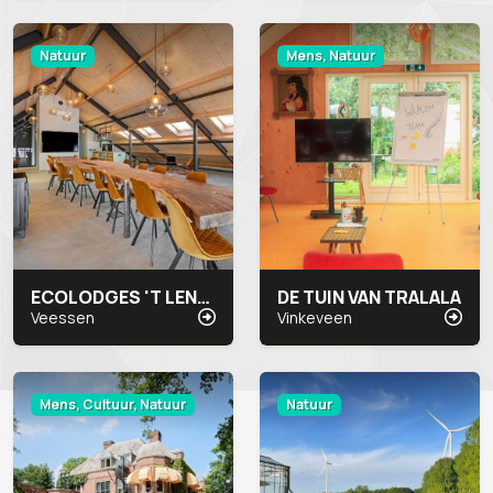
Natuur
Mens, Natuur
ECOLODGES 'T LENNEPSERF
DE TUIN VAN TRALALA
Veessen
Vinkeveen
Mens, Cultuur, Natuur
Natuur