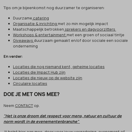
Tips om je bijeenkomst nog duurzamer te organiseren:
Duurzame
catering
Organisatie & inrichting
met zo min mogelijk impact
Maatschappelijk betrokken
sprekers en dagvoorzitters
Workshops & entertainment
met een groen of sociaal tintje
Giveaways
duurzaam gemaakt en/of door sociale een sociale
onderneming
En verder:
Locaties die nog niemand kent, geheime locaties
Locaties die Impact Hub zijn
Locaties die nieuw op de website zijn
Circulaire locaties
DOE JE MET ONS MEE?
Neem
CONTACT
op.
"Het is onze droom dat respect voor mens, natuur en cultuur de
norm wordt in de evenementenbranche"
Jij helpt hier aan mee, door voor jouw vergadering, evenement of