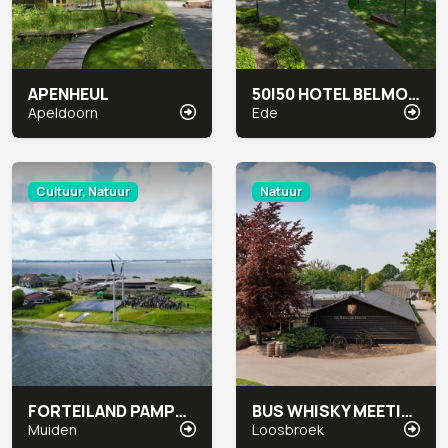
APENHEUL
50|50 HOTEL BELMONT
Apeldoorn
Ede
Cultuur, Natuur
Natuur
FORTEILAND PAMPUS
BUS WHISKY MEETING & EVENTS
Muiden
Loosbroek