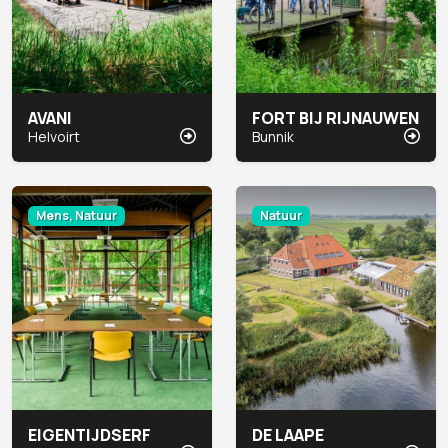
AVANI
FORT BIJ RIJNAUWEN
Helvoirt
Bunnik
Mens, Natuur
Natuur
EIGENTIJDSERF
DE LAAPE