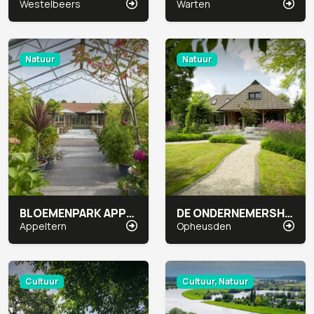
Westelbeers
Warten
Natuur
Natuur
BLOEMENPARK APPELTERN
DE ONDERNEMERSHOEVE
Appeltern
Opheusden
Cultuur
Cultuur, Natuur