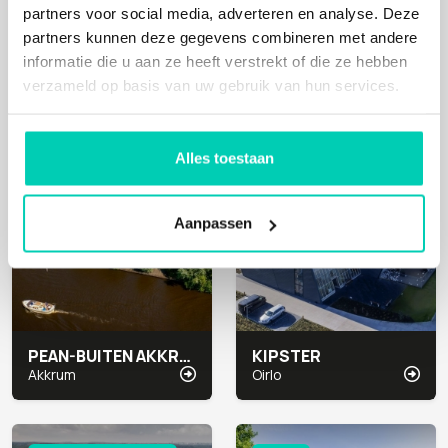
partners voor social media, adverteren en analyse. Deze
YUGEN FOREST
MONTE DOS TRÊS MOINHOS
partners kunnen deze gegevens combineren met andere
Dronten
Santa Cruz (Portugal)
informatie die u aan ze heeft verstrekt of die ze hebben
verzameld op basis van uw gebruik van hun services.
Natuur
Natuur
Alles toestaan
Aanpassen
PEAN-BUITEN AKKRUM
KIPSTER
Akkrum
Oirlo