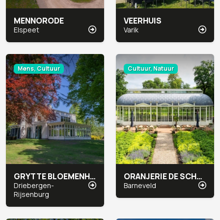
MENNORODE
VEERHUIS
Elspeet
Varik
Mens, Cultuur
Cultuur, Natuur
GRYTTE BLOEMENHEUVEL
ORANJERIE DE SCHAFFELAAR
Driebergen-
Barneveld
Rijsenburg