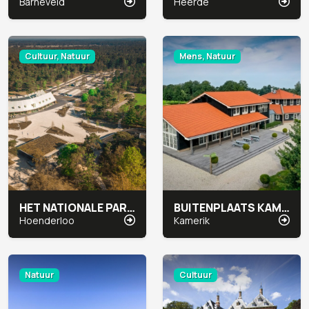
Barneveld
Heerde
Cultuur, Natuur
Mens, Natuur
HET NATIONALE PARK DE HOGE VELUWE
BUITENPLAATS KAMERYCK
Hoenderloo
Kamerik
Natuur
Cultuur