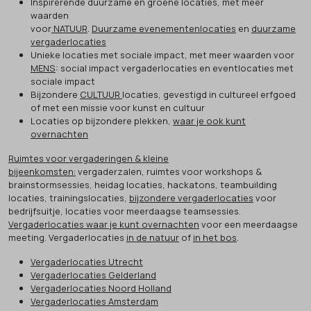
Inspirerende duurzame en groene locaties, met meer
waarden
voor
NATUUR
.
Duurzame evenementenlocaties
en
duurzame
vergaderlocaties
Unieke locaties met sociale impact, met meer waarden voor
MENS
: social impact vergaderlocaties en eventlocaties met
sociale impact
Bijzondere
CULTUUR
locaties, gevestigd in cultureel erfgoed
of met een missie voor kunst en cultuur
Locaties op bijzondere plekken,
waar je ook kunt
overnachten
Ruimtes voor vergaderingen & kleine
bijeenkomsten:
vergaderzalen, ruimtes voor workshops &
brainstormsessies, heidag locaties, hackatons, teambuilding
locaties, trainingslocaties,
bijzondere vergaderlocaties
voor
bedrijfsuitje, locaties voor meerdaagse teamsessies.
Vergaderlocaties waar je kunt overnachten
voor een meerdaagse
meeting. Vergaderlocaties
in de natuur
of
in het bos
.
Vergaderlocaties Utrecht
Vergaderlocaties Gelderland
Vergaderlocaties Noord Holland
Vergaderlocaties Amsterdam