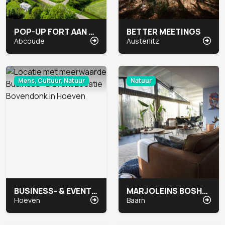
POP-UP FORT AAN DE WINKEL
BETTER MEETINGS
Abcoude
Austerlitz
Mens, Cultuur, Natuur
Natuur
BUSINESS- & EVENT LOCATIE BOVENDONK
MARJOLEINS BOSHUIS
Hoeven
Baarn