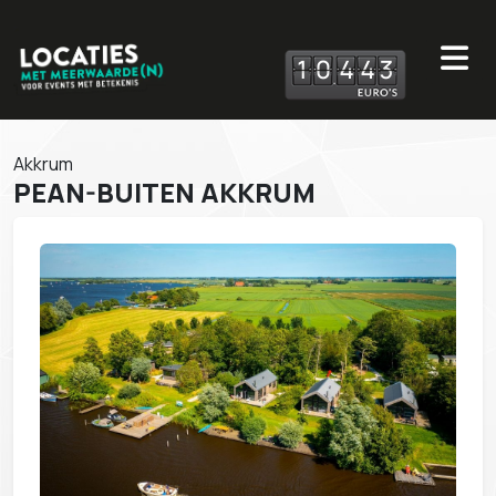
1
0
4
4
3
Akkrum
PEAN-BUITEN AKKRUM