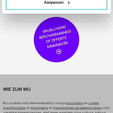
Aanpassen
VRIJBLIJVE
N
D
S
C
HIKBAAR
HEI
OF
OFFER
AA
NVRA
GE
D
BE
TE
N
WIE ZIJN WIJ
Bij Locaties met Meerwaarde(n) vind je
bijzondere
en
unieke
eventlocaties
en
bijzondere
en
inspirerende vergaderlocaties
voor
zakelijke bijeenkomsten, met meer waarden voor cultuur, natuur