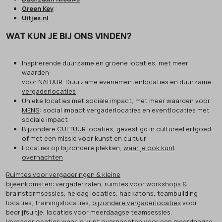
Green Key
Uitjes.nl
WAT KUN JE BIJ ONS VINDEN?
Inspirerende duurzame en groene locaties, met meer
waarden
voor
NATUUR
.
Duurzame evenementenlocaties
en
duurzame
vergaderlocaties
Unieke locaties met sociale impact, met meer waarden voor
MENS
: social impact vergaderlocaties en eventlocaties met
sociale impact
Bijzondere
CULTUUR
locaties, gevestigd in cultureel erfgoed
of met een missie voor kunst en cultuur
Locaties op bijzondere plekken,
waar je ook kunt
overnachten
Ruimtes voor vergaderingen & kleine
bijeenkomsten:
vergaderzalen, ruimtes voor workshops &
brainstormsessies, heidag locaties, hackatons, teambuilding
locaties, trainingslocaties,
bijzondere vergaderlocaties
voor
bedrijfsuitje, locaties voor meerdaagse teamsessies.
Vergaderlocaties waar je kunt overnachten
voor een meerdaagse