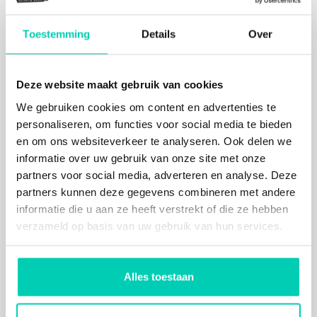
ook allerlei andere activiteiten zijn geschikt voor
diverse groepsgroottes. Van 3 persoons
Toestemming
Details
Over
executive team tot alle 100 personeelsleden. Van
hei-sessie tot teamdag. Informeer naar de
mogelijkheden.
Deze website maakt gebruik van cookies
Geef je vergadering extra inhoud bij
We gebruiken cookies om content en advertenties te
Pean-buiten Akkrum
personaliseren, om functies voor social media te bieden
Wil je naast of in plaats van actief ook inhoudelijk de
en om ons websiteverkeer te analyseren. Ook delen we
diepte in, dan heeft Pean-buiten een uitgebreid
informatie over uw gebruik van onze site met onze
aanbod. Bijvoorbeeld 'presidentswalk', waarmee je
partners voor social media, adverteren en analyse. Deze
in een halfuur met elkaar tot een goed besluit kunt
partners kunnen deze gegevens combineren met andere
komen. Of doe het uitgebreide 'Seven
informatie die u aan ze heeft verstrekt of die ze hebben
steps'programma, dat onder meer gaat over
verzameld op basis van uw gebruik van hun services.
persoonlijk leiderschap, werksfeer, planvorming en
prioriteiten stellen. Of neem onder leiding van een
professionele trainer (level 2 Wim Hof) een ijsbad,
Alles toestaan
dé metafoor voor de stappen die je niet denkt te
kunnen zetten.