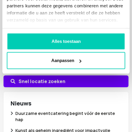
partners kunnen deze gegevens combineren met andere
Meer weten over vergaderlocaties in het bos?
informatie die u aan ze heeft verstrekt of die ze hebben
Heb je een paar leuke vergaderlocaties in het
verzameld op basis van uw gebruik van hun services.
bos gezien? Wil je daar meer over weten? Klik dan op de
paarse button, dan word je doorgestuurd naar ons
contactformulier. Hier vraag je eenvoudig een offerte aan
Alles toestaan
en je kunt er al je vragen en opmerkingen kwijt. Zo sta je
rechtstreeks in verbinding met de vergaderlocatie, die
vaak dezelfde dag nog contact met je opneemt.
Aanpassen
Snel locatie zoeken
Nieuws
Duurzame eventcatering begint vóór de eerste
hap
Kunst als geheim ingrediënt voor impactvolle