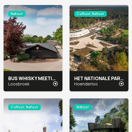
Natuur
Cultuur, Natuur
BUS WHISKY MEETING & EVENTS
HET NATIONALE PARK DE HOGE VELUWE
Loosbroek
Hoenderloo
Cultuur, Natuur
Natuur