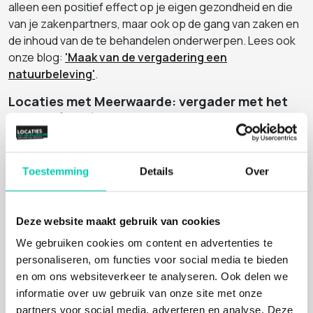
alleen een positief effect op je eigen gezondheid en die
van je zakenpartners, maar ook op de gang van zaken en
de inhoud van de te behandelen onderwerpen. Lees ook
onze blog:
'Maak van de vergadering een
natuurbeleving'
.
Locaties met Meerwaarde: vergader met het
oog op de natuur
Bij ons boek je eenvoudig en snel vergaderlocaties in het
bos. Inspiratie en ontspanning gegarandeerd! Daarnaast
ben je bij ons verzekerd van de volgende extra’s:
Toestemming
Details
Over
Kwaliteit van dienstverlening, sfeer en een bijzondere
plek.
Deze website maakt gebruik van cookies
Je betaalt niet meer dan wanneer je direct bij de
We gebruiken cookies om content en advertenties te
locatie boekt.​
personaliseren, om functies voor social media te bieden
Unieke sfeer door de meerwaarde voor natuur
en om ons websiteverkeer te analyseren. Ook delen we
Met elke aanvraag worden goede doelen gesteund.
informatie over uw gebruik van onze site met onze
Een bijzondere locatie die maatschappelijk
partners voor social media, adverteren en analyse. Deze
verantwoord onderneemt.