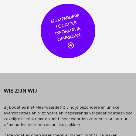
BIJ
MEER
DERE
L
O
CA
TIE
I
NF
OR
MA
OPVRA
GE
S
TIE
N
WIE ZIJN WIJ
Bij Locaties met Meerwaarde(n) vind je
bijzondere
en
unieke
eventlocaties
en
bijzondere
en
inspirerende vergaderlocaties
voor
zakelijke bijeenkomsten, met meer waarden voor cultuur, natuur
of mens. Inspirerende en unieke plekken.
Deze locaties doen méér (people, planet, profit). Ze maken