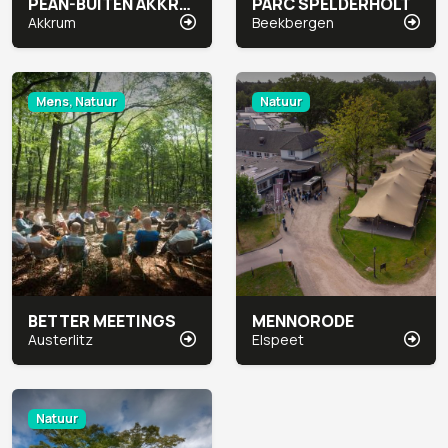
PEAN-BUITEN AKKRUM
PARC SPELDERHOLT
Akkrum
Beekbergen
Mens, Natuur
Natuur
BETTER MEETINGS
MENNORODE
Austerlitz
Elspeet
Natuur