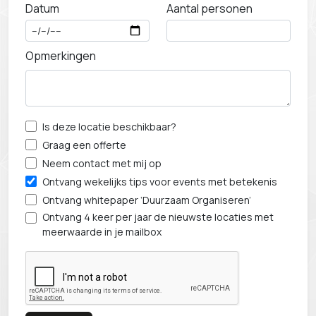
Beatrix Theater
Datum
Aantal personen
Better Meetings
Bloemenpark Appeltern
Opmerkingen
BlueCity
Broeck Oudewater
Brouwerij De Prael
Buitenplaats Kameryck
Is deze locatie beschikbaar?
Bus Whisky Meeting & Events
Graag een offerte
Business- & Event Locatie Bovendonk
Neem contact met mij op
Ontvang wekelijks tips voor events met betekenis
CO3 Campus
Ontvang whitepaper ‘Duurzaam Organiseren’
Captain Pippi
Ontvang 4 keer per jaar de nieuwste locaties met
Centraal Ketelhuis
meerwaarde in je mailbox
DLC Cafe
De Barones
De Fruitproeverij
De Groene Afslag