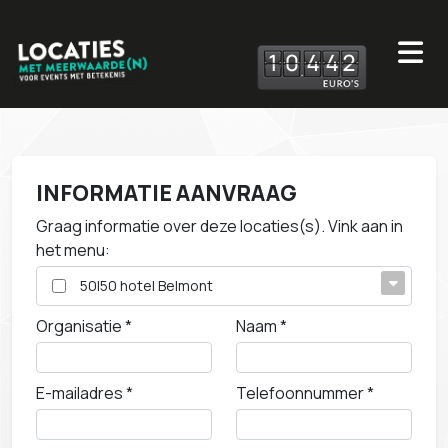
1
0
4
4
2
INFORMATIE AANVRAAG
Graag informatie over deze locaties(s). Vink aan in
het menu:
50|50 hotel Belmont
AVANI
Organisatie *
Naam *
Aeres Hogeschool
Anafora Parkrestaurant & Events
E-mailadres *
Telefoonnummer *
Apenheul
Art Centre Delft