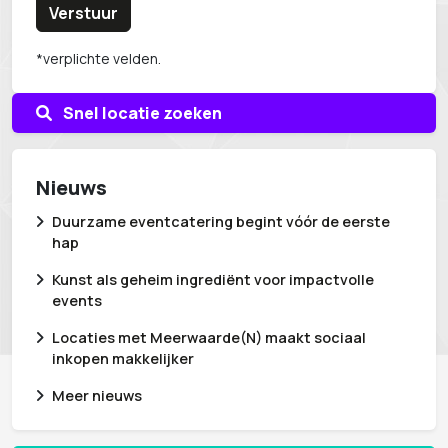
De Koepel Haarlem
Verstuur
De Laape
*verplichte velden.
De Loods
De Ondernemershoeve
Snel locatie zoeken
De Polderij
De Rijtuigenloods
De Schelleboom
Nieuws
De Tuin van Tralala
Duurzame eventcatering begint vóór de eerste
De Veenderhoeve
hap
De Werelt
Kunst als geheim ingrediënt voor impactvolle
Dokhuis
events
Dominicanen Klooster
Locaties met Meerwaarde(N) maakt sociaal
Dordts Patriciërshuis
inkopen makkelijker
Ecolodges 't Lennepserf
Meer nieuws
Eigentijdserf
Fier Bussum