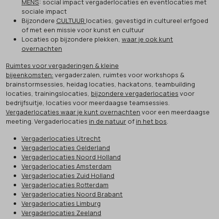
MENS
: social impact vergaderlocaties en eventlocaties met
sociale impact
Bijzondere
CULTUUR
locaties, gevestigd in cultureel erfgoed
of met een missie voor kunst en cultuur
Locaties op bijzondere plekken,
waar je ook kunt
overnachten
Ruimtes voor vergaderingen & kleine
bijeenkomsten:
vergaderzalen, ruimtes voor workshops &
brainstormsessies, heidag locaties, hackatons, teambuilding
locaties, trainingslocaties,
bijzondere vergaderlocaties
voor
bedrijfsuitje, locaties voor meerdaagse teamsessies.
Vergaderlocaties waar je kunt overnachten
voor een meerdaagse
meeting. Vergaderlocaties
in de natuur
of
in het bos
.
Vergaderlocaties Utrecht
Vergaderlocaties Gelderland
Vergaderlocaties Noord Holland
Vergaderlocaties Amsterdam
Vergaderlocaties Zuid Holland
Vergaderlocaties Rotterdam
Vergaderlocaties Noord Brabant
Vergaderlocaties Limburg
Vergaderlocaties Zeeland