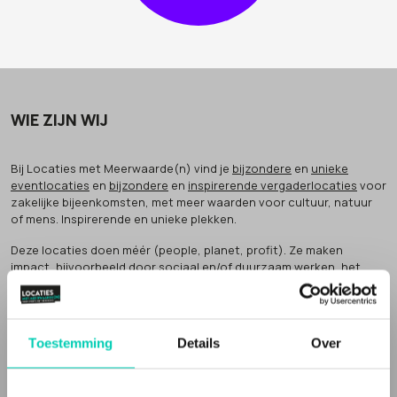
Mauritskazerne
Media Plaza - Polargebied Congrescentrum
Media Plaza Auditoriumgebied Congrescentrum
Mediamatic Biotoop
Meervaart Theater
WIE ZIJN WIJ
Meet Berlage
Meeters
Bij Locaties met Meerwaarde(n) vind je
bijzondere
en
unieke
Mennorode
eventlocaties
en
bijzondere
en
inspirerende vergaderlocaties
voor
zakelijke bijeenkomsten, met meer waarden voor cultuur, natuur
Midden Nederland Hallen
of mens. Inspirerende en unieke plekken.
Monte dos Três Moinhos
Deze locaties doen méér (people, planet, profit). Ze maken
Music Meeting Lounge
impact, bijvoorbeeld door sociaal en/of duurzaam werken, het
Omnia
bewaken van cultureel erfgoed of het verbinden van groepen in de
samenleving.
Op Maarhuizen
Oranjerie De Schaffelaar
Dat noemen wij
'meer waarden' voor natuur, cultuur of mens
.
Toestemming
Details
Over
Papageno Huis Fryslân
Inspirerende locaties
Parc Spelderholt
Een Locatie met Meerwaarde(n) vertelt een verhaal. Vaak zijn de