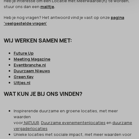
Heb je interesse om een Locatie met Meerwaarde(n) te worden,
The Green House
stuur ons dan een
mailtje
.
The Green Meeting Center Arnhem
Heb je nog vragen? Het antwoord vind je vast op onze
pagina
The Hague Humanity Hub
'veelgestelde vragen'
Van Rossum Stadshotel
Veerhuis
WIJ WERKEN SAMEN MET:
Vergadercentrum Jaarbeurs MeetUp
Future Up
Watermolen van Rakhorst
Meeting Magazine
Wikkelboat & Red Apple Marina
Eventbranche.nl
Duurzaam Nieuws
Yugen Forest
Green Key
ZIN
Uitjes.nl
paviljoen MFH
WAT KUN JE BIJ ONS VINDEN?
Inspirerende duurzame en groene locaties, met meer
waarden
voor
NATUUR
.
Duurzame evenementenlocaties
en
duurzame
vergaderlocaties
Unieke locaties met sociale impact, met meer waarden voor