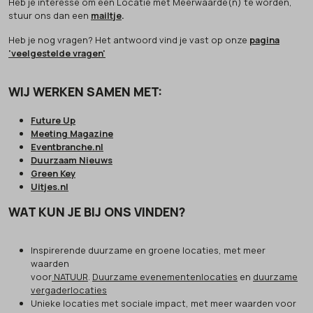
Heb je interesse om een Locatie met Meerwaarde(n) te worden,
stuur ons dan een
mailtje
.
Heb je nog vragen? Het antwoord vind je vast op onze
pagina
'veelgestelde vragen'
WIJ WERKEN SAMEN MET:
Future Up
Meeting Magazine
Eventbranche.nl
Duurzaam Nieuws
Green Key
Uitjes.nl
WAT KUN JE BIJ ONS VINDEN?
Inspirerende duurzame en groene locaties, met meer
waarden
voor
NATUUR
.
Duurzame evenementenlocaties
en
duurzame
vergaderlocaties
Unieke locaties met sociale impact, met meer waarden voor