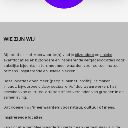
WIE ZIJN WIJ
Bij Locaties met Meerwaarde(n) vind je
bijzondere
en
unieke
eventlocaties
en
bijzondere
en
inspirerende vergaderlocaties
voor
zakelijke bijeenkomsten, met meer waarden voor cultuur, natuur
of mens. Inspirerende en unieke plekken.
Deze locaties doen méér (people, planet, profit). Ze maken
impact, bijvoorbeeld door sociaal en/of duurzaam werken, het
bewaken van cultureel erfgoed of het verbinden van groepen in de
samenleving.
Dat noemen wij
'meer waarden' voor natuur, cultuur of mens
.
Inspirerende locaties
Een Locatie met Meerwaarde(n) vertelt een verhaal. Vaak zijn de