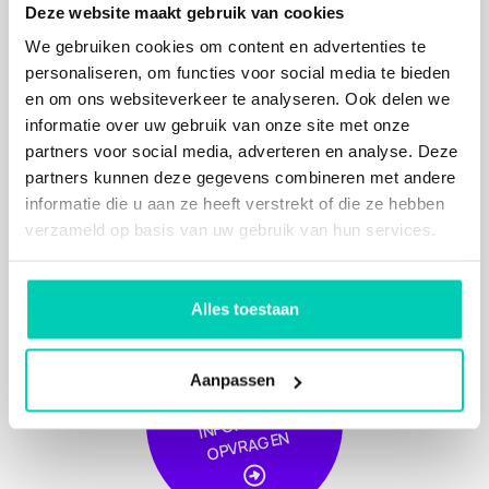
Deze website maakt gebruik van cookies
We gebruiken cookies om content en advertenties te
personaliseren, om functies voor social media te bieden
en om ons websiteverkeer te analyseren. Ook delen we
informatie over uw gebruik van onze site met onze
partners voor social media, adverteren en analyse. Deze
partners kunnen deze gegevens combineren met andere
informatie die u aan ze heeft verstrekt of die ze hebben
verzameld op basis van uw gebruik van hun services.
Alles toestaan
BIJ
MEER
DERE
L
O
CA
TIE
I
NF
OR
MA
OPVRA
GE
Aanpassen
S
TIE
N