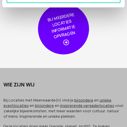
BIJ
MEER
DERE
L
O
CA
TIE
I
NF
OR
MA
OPVRA
GE
S
TIE
N
WIE ZIJN WIJ
Bij Locaties met Meerwaarde(n) vind je
bijzondere
en
unieke
eventlocaties
en
bijzondere
en
inspirerende vergaderlocaties
voor
zakelijke bijeenkomsten, met meer waarden voor cultuur, natuur
of mens. Inspirerende en unieke plekken.
Deze locaties doen méér (people, planet, profit). Ze maken