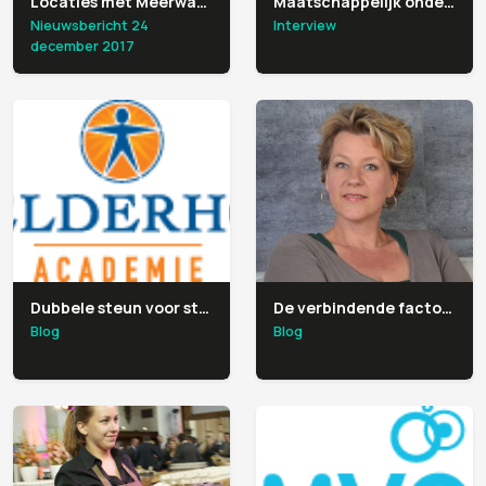
Locaties met Meerwaarde(n) schenkt ruim 700 euro aan goede doelen
Maatschappelijk ondernemen bij het facilitair bedrijf van UWV
Nieuwsbericht 24
Interview
december 2017
Dubbele steun voor studenten van Spelderholt
De verbindende factor – en waarom we zo graag koffie komen drinken
Blog
Blog