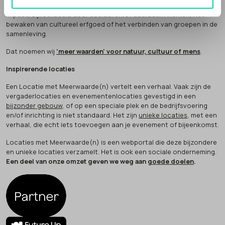
Deze locaties doen méér (people, planet, profit). Ze maken
impact, bijvoorbeeld door sociaal en/of duurzaam werken, het
bewaken van cultureel erfgoed of het verbinden van groepen in de
samenleving.
Dat noemen wij
'meer waarden' voor natuur, cultuur of mens
.
Inspirerende locaties
Een Locatie met Meerwaarde(n) vertelt een verhaal. Vaak zijn de
vergaderlocaties en evenementenlocaties gevestigd in een
bijzonder gebouw
, of op een speciale plek en de bedrijfsvoering
en/of inrichting is niet standaard. Het zijn
unieke locaties
, met een
verhaal, die echt iets toevoegen aan je evenement of bijeenkomst.
Locaties met Meerwaarde(n) is een webportal die deze bijzondere
en unieke locaties verzamelt. Het is ook een sociale onderneming.
Een deel van onze omzet geven we weg aan
goede doelen
.