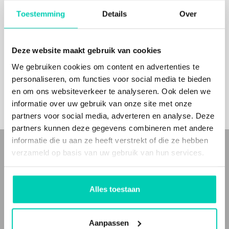
Toestemming
Details
Over
BIJ
MEER
DERE
L
O
CA
TIE
I
NF
OR
MA
OPVRA
GE
S
Deze website maakt gebruik van cookies
TIE
N
We gebruiken cookies om content en advertenties te
personaliseren, om functies voor social media te bieden
en om ons websiteverkeer te analyseren. Ook delen we
informatie over uw gebruik van onze site met onze
partners voor social media, adverteren en analyse. Deze
partners kunnen deze gegevens combineren met andere
informatie die u aan ze heeft verstrekt of die ze hebben
verzameld op basis van uw gebruik van hun services.
WIE ZIJN WIJ
Bij Locaties met Meerwaarde(n) vind je
bijzondere
en
unieke
Alles toestaan
eventlocaties
en
bijzondere
en
inspirerende vergaderlocaties
voor
zakelijke bijeenkomsten, met meer waarden voor cultuur, natuur
of mens. Inspirerende en unieke plekken.
Aanpassen