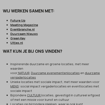
WIJ WERKEN SAMEN MET:
Future Up
Meeting Magazine
Eventbranche.nl
Duurzaam Nieuws
Green Key
Uitjes.nl
WAT KUN JE BIJ ONS VINDEN?
Inspirerende duurzame en groene locaties, met meer
waarden
voor
NATUUR
.
Duurzame evenementenlocaties
en
duurzame
vergaderlocaties
Unieke locaties met sociale impact, met meer waarden voor
MENS
: social impact vergaderlocaties en eventlocaties met
sociale impact
Bijzondere
CULTUUR
locaties, gevestigd in cultureel erfgoed
of met een missie voor kunst en cultuur
Locaties op bijzondere plekken,
waar je ook kunt