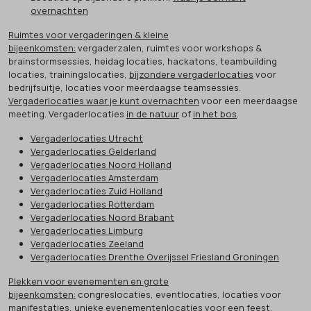
overnachten
Ruimtes voor vergaderingen & kleine
bijeenkomsten:
vergaderzalen, ruimtes voor workshops &
brainstormsessies, heidag locaties, hackatons, teambuilding
locaties, trainingslocaties,
bijzondere vergaderlocaties
voor
bedrijfsuitje, locaties voor meerdaagse teamsessies.
Vergaderlocaties waar je kunt overnachten
voor een meerdaagse
meeting. Vergaderlocaties
in de natuur
of
in het bos
.
Vergaderlocaties Utrecht
Vergaderlocaties Gelderland
Vergaderlocaties Noord Holland
Vergaderlocaties Amsterdam
Vergaderlocaties Zuid Holland
Vergaderlocaties Rotterdam
Vergaderlocaties Noord Brabant
Vergaderlocaties Limburg
Vergaderlocaties Zeeland
Vergaderlocaties Drenthe Overijssel Friesland Groningen
Plekken voor evenementen en grote
bijeenkomsten:
congreslocaties, eventlocaties, locaties voor
manifestaties,
unieke evenementenlocaties
voor een feest,