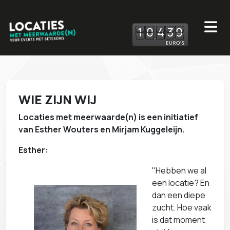
1
0
4
3
9
WIE ZIJN WIJ
Locaties met meerwaarde(n) is een initiatief
van Esther Wouters en Mirjam Kuggeleijn.
Esther:
"Hebben we al
een locatie? En
dan een diepe
zucht. Hoe vaak
is dat moment