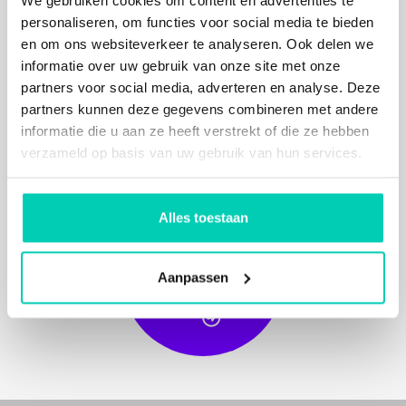
personaliseren, om functies voor social media te bieden
en om ons websiteverkeer te analyseren. Ook delen we
informatie over uw gebruik van onze site met onze
partners voor social media, adverteren en analyse. Deze
partners kunnen deze gegevens combineren met andere
informatie die u aan ze heeft verstrekt of die ze hebben
verzameld op basis van uw gebruik van hun services.
Alles toestaan
BIJ
MEER
DERE
L
O
CA
TIE
I
NF
OR
MA
OPVRA
GE
S
TIE
Aanpassen
N