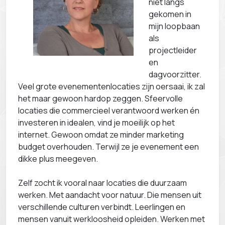
niet langs
gekomen in
mijn loopbaan
als
projectleider
en
dagvoorzitter.
Veel grote evenementenlocaties zijn oersaai, ik zal
het maar gewoon hardop zeggen. Sfeervolle
locaties die commercieel verantwoord werken én
investeren in idealen, vind je moeilijk op het
internet. Gewoon omdat ze minder marketing
budget overhouden. Terwijl ze je evenement een
dikke plus meegeven.
Zelf zocht ik vooral naar locaties die duurzaam
werken. Met aandacht voor natuur. Die mensen uit
verschillende culturen verbindt. Leerlingen en
mensen vanuit werkloosheid opleiden. Werken met