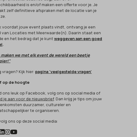
chikbaarheid is en/of maken een offerte voor je. Je
kt zelf definitieve afspraken met de locatie van je
ze.
k voordat jouw event plaats vindt, ontvang je een
l van Locaties met Meerwaarde(n). Daarin staat een
e en het bedrag dat je kunt
weggeven aan een goed
el
.
 maken we met elk event de wereld een beetje
ier!"
 vragen? Kijk hier:
pagina 'veelgestelde vragen'
jf op de hoogte
d ons leuk op Facebook, volg ons op social media of
d je aan voor de nieuwsbrief
. Dan krijg je tips om jouw
eenkomsten duurzamer, cultureler en
tschappelijker te organiseren.
volg ons op deze social media: