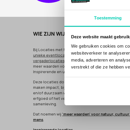
Toestemming
WIE ZIJN WIJ
Deze website maakt gebruik
We gebruiken cookies om cont
Bij Locaties met Meerwaarde(n) vind je
bijzondere
e
websiteverkeer te analyseren
unieke eventlocaties
en
bijzondere
en
inspirerende
media, adverteren en analys
vergaderlocaties
voor zakelijke bijeenkomsten, met
meer waarden voor cultuur, natuur of mens.
verstrekt of die ze hebben v
Inspirerende en unieke plekken.
Deze locaties doen méér (people, planet, profit). Ze
maken impact, bijvoorbeeld door sociaal
en/of duurzaam werken, het bewaken van cultureel
erfgoed of het verbinden van groepen in de
samenleving.
Dat noemen wij
'meer waarden' voor natuur, cultuur
mens
.
Inspirerende locaties