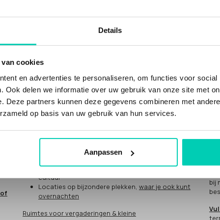
Details
WAT KUN JE BIJ ONS VINDEN?
DO
 van cookies
Ne
ent en advertenties te personaliseren, om functies voor social
n
Inspirerende duurzame en groene locaties, met
. Ook delen we informatie over uw gebruik van onze site met on
meer waarden
"He
e. Deze partners kunnen deze gegevens combineren met andere i
voor
NATUUR
.
Duurzame evenementenlocaties
en
cul
duurzame vergaderlocaties
erzameld op basis van uw gebruik van hun services.
Jij
Unieke locaties met sociale impact, met meer
eve
waarden voor
MENS
: social impact
Mee
vergaderlocaties en eventlocaties met sociale
impact
Aanpassen
Hoe
Bijzondere
CULTUUR
locaties, gevestigd in
cultureel erfgoed of met een missie voor kunst en
Als
cultuur
bij
Locaties op bijzondere plekken,
waar je ook kunt
bes
 of
overnachten
Vul
Ruimtes voor vergaderingen & kleine
ter