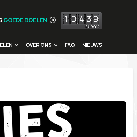
1
0
4
3
9
S
GOEDE DOELEN
ELEN
OVER ONS
FAQ
NIEUWS
 doelen
Jouw locatie hier?
ing
Missie
itters
Meer Waarden
rkshops
Wie zijn wij
s
Ons eigen MVO beleid
Contact