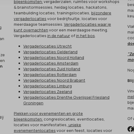
bijeenkomsten:
vergaderzalen, ruimtes voor workshops
bes
& brainstormsessies, heidag locaties, hackatons,
maa
teambuilding locaties, trainingslocaties,
bijzondere
keu
vergaderlocaties
voor bedrijfsuitje, locaties voor
meerdaagse teamsessies.
Vergaderlocaties waar je
Vla
g
kunt overnachten
voor een meerdaagse meeting.
mai
Vergaderlocaties
in de natuur
of
in het bos
.
cod
aan
do
Vergaderlocaties Utrecht
Vergaderlocaties Gelderland
"Zo
eze
Vergaderlocaties Noord Holland
moo
een
Vergaderlocaties Amsterdam
en
Vergaderlocaties Zuid Holland
Nog
Vergaderlocaties Rotterdam
Vergaderlocaties Noord Brabant
Bli
Vergaderlocaties Limburg
Vin
Vergaderlocaties Zeeland
mel
Vergaderlocaties Drenthe Overijssel Friesland
bij
Groningen
maa
Plekken voor evenementen en grote
Wij
Of 
bijeenkomsten:
congreslocaties, eventlocaties,
locaties voor manifestaties,
unieke
evenementenlocaties
voor een feest, locaties voor