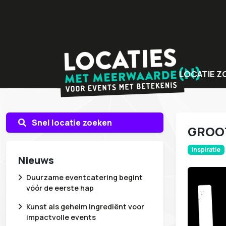
LOCATIE Z
Bijzondere v
Locaties met
Snel locatie zoeken
GROOT
Unieke even
Inspiratie
Nieuws
Duurzame eventcatering begint
vóór de eerste hap
Kunst als geheim ingrediënt voor
impactvolle events