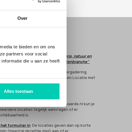
Over
E JE MET ONS MEE?
em
CONTACT
op.
 media te bieden en om ons
ze partners voor social
t is onze droom dat respect voor mens, natuur en
nformatie die u aan ze heeft
tuur de norm wordt in de evenementenbranche"
 helpt hier aan mee, door voor jouw vergadering,
nement of meeting te kiezen voor een Locatie met
rwaarde(n).
Alles toestaan
 werkt het?
 bezoeker van de Locatiesmetmeerwaarde.nl kun je
 meerdere locaties tegelijk aanvragen of er
chikbaarheid is.
 het formulier in
. De locaties geven dan op korte
mijn (meestal dezelfde dag) aan of er