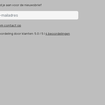
d je aan voor de nieuwsbrief
em contact op
ordeling
door klanten:
5.0
/
5
|
4
beoordelingen