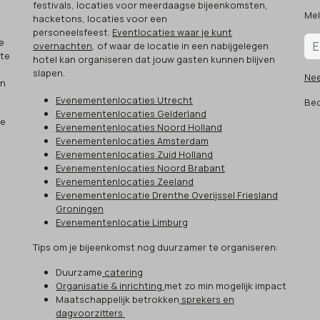
festivals, locaties voor meerdaagse bijeenkomsten,
Mel
hacketons, locaties voor een
.
personeelsfeest.
Eventlocaties waar je kunt
e
overnachten
, of waar de locatie in een nabijgelegen
 te
hotel kan organiseren dat jouw gasten kunnen blijven
slapen.
Ne
an
Evenementenlocaties Utrecht
Beo
Evenementenlocaties Gelderland
ze
Evenementenlocaties Noord Holland
Evenementenlocaties Amsterdam
Evenementenlocaties Zuid Holland
Evenementenlocaties Noord Brabant
Evenementenlocaties Zeeland
Evenementenlocatie Drenthe Overijssel Friesland
Groningen
Evenementenlocatie Limburg
Tips om je bijeenkomst nog duurzamer te organiseren:
Duurzame
catering
Organisatie & inrichting
met zo min mogelijk impact
Maatschappelijk betrokken
sprekers en
dagvoorzitters