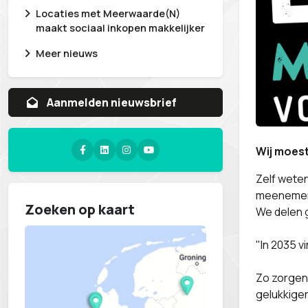
Locaties met Meerwaarde(N)
maakt sociaal inkopen makkelijker
Meer nieuws
Aanvragen whitepaper
Wij moes
Zelf wete
meenemen 
Zoeken op kaart
We delen g
"In 2035 v
Zo zorgen 
gelukkige