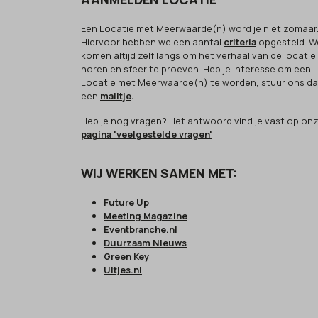
Een Locatie met Meerwaarde(n) word je niet zomaar
Hiervoor hebben we een aantal
criteria
opgesteld. W
komen altijd zelf langs om het verhaal van de locatie
horen en sfeer te proeven. Heb je interesse om een
Locatie met Meerwaarde(n) te worden, stuur ons d
een
mailtje
.
Heb je nog vragen? Het antwoord vind je vast op on
pagina 'veelgestelde vragen'
WIJ WERKEN SAMEN MET:
Future Up
Meeting Magazine
Eventbranche.nl
Duurzaam Nieuws
Green Key
Uitjes.nl