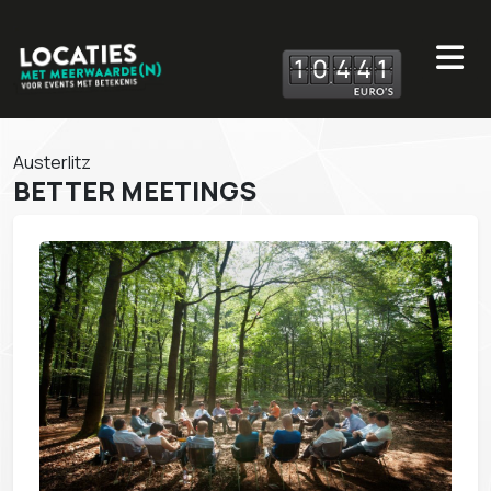
1
0
4
4
1
Austerlitz
BETTER MEETINGS