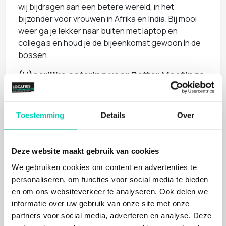
wij bijdragen aan een betere wereld, in het
bijzonder voor vrouwen in Afrika en India. Bij mooi
weer ga je lekker naar buiten met laptop en
collega's en houd je de bijeenkomst gewoon ín de
bossen.
(H)eerlijke catering voor Better Meetings
Tijdens je bijeenkomst geniet je onbeperkt van
verse cappuccino, thee of espresso. Of pak één
van de Schulp-fruitsappen uit de koelkast. Bij een
Toestemming
Details
Over
door duurzaamheid geïnspireerde vergaderruimte
hoort vanzelfsprekend een (h)eerlijk versbereid
overwegend vegetarische catering. Voor lunch en
Deze website maakt gebruik van cookies
diner wordt zoveel mogelijk gewerkt met lokale
We gebruiken cookies om content en advertenties te
leveranciers. Puur, eerlijk en beter voor de wereld.
personaliseren, om functies voor social media te bieden
Het bevlogen team van Better Meetings
en om ons websiteverkeer te analyseren. Ook delen we
Mede-eigenaar en chefkok Bas, heeft van deze
informatie over uw gebruik van onze site met onze
gezellige Bosschuur een bijzondere plek gemaakt
partners voor social media, adverteren en analyse. Deze