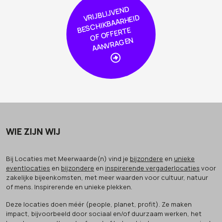
VRIJBLIJVE
N
D
S
C
HIKBAAR
HEI
OF
OFFER
AA
NVRA
GE
D
BE
TE
N
WIE ZIJN WIJ
Bij Locaties met Meerwaarde(n) vind je
bijzondere
en
unieke
eventlocaties
en
bijzondere
en
inspirerende vergaderlocaties
voor
zakelijke bijeenkomsten, met meer waarden voor cultuur, natuur
of mens. Inspirerende en unieke plekken.
Deze locaties doen méér (people, planet, profit). Ze maken
impact, bijvoorbeeld door sociaal en/of duurzaam werken, het