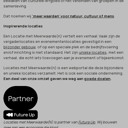
bewaken van cultureel erfgoed of het verbinden van groepen in de
samenleving.
Dat noemen wij
'meer waarden' voor natuur, cultuur of mens
.
Inspirerende locaties
Een Locatie met Meerwaarde(n) vertelt een verhaal. Vaak zijn de
vergaderlocaties en evenementenlocaties gevestigd in een
bijzonder gebouw
, of op een speciale plek en de bedrijfsvoering
en/of inrichting is niet standaard. Het zijn
unieke locaties
, met een
verhaal, die echt iets toevoegen aan je evenement of bijeenkomst.
Locaties met Meerwaarde(n) is een webportal die deze bijzondere
en unieke locaties verzamelt. Het is ook een sociale onderneming.
Een deel van onze omzet geven we weg aan
goede doelen
.
Locaties met Meerwaarde(N) is partner van
Future Up
. Wij bouwen
mee aan een economie die klopt.