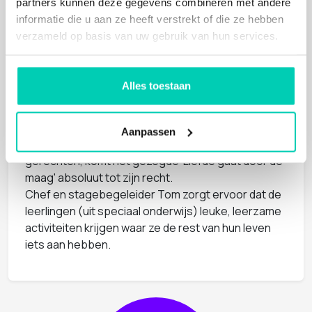
met 6 unieke ruimtes. Zijn uitgangspunt: iets
partners kunnen deze gegevens combineren met andere
bijdragen aan een betere wereld.
informatie die u aan ze heeft verstrekt of die ze hebben
Renate staat met veel plezier voor je klaar om al je
verzameld op basis van uw gebruik van hun services.
vragen te beantwoorden, ze coördineert de zalen
en alles wat daarbij komt kijken. Onze gastvrouwen
en gastheren zullen je hartelijk ontvangen, zij
Alles toestaan
verzorgen tot in de puntjes jouw onbezorgde dag.
Smullen bij Better Meetings
Aanpassen
Sahil is onze topchef en met zijn (h)eerlijke
gerechten, komt het gezegde ‘Liefde gaat door de
maag' absoluut tot zijn recht.
Chef en stagebegeleider Tom zorgt ervoor dat de
leerlingen (uit speciaal onderwijs) leuke, leerzame
activiteiten krijgen waar ze de rest van hun leven
iets aan hebben.