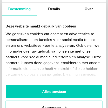
Elke ruimte van De Groene Afslag in
Toestemming
Details
Over
Bussum is anders
De eventruimtes en vergaderzalen zijn allemaal
anders ingericht. Er is een rariteitenkabinet vol
Deze website maakt gebruik van cookies
curiosa, een Mary Servaeskamer, een boardroom
We gebruiken cookies om content en advertenties te
waar alles van karton is, en een kleurrijk Circus
personaliseren, om functies voor social media te bieden
Andersom waar je op de muur spreuken leest die je
en om ons websiteverkeer te analyseren. Ook delen we
laten omdenken. Of wat dacht je van een
informatie over uw gebruik van onze site met onze
collegezaal die in het teken staat van het overview
partners voor social media, adverteren en analyse. Deze
effect? Ook de inboedel van het iconische Chinese
partners kunnen deze gegevens combineren met andere
restaurant The Golden River uit Laren kreeg hier
informatie die u aan ze heeft verstrekt of die ze hebben
een plek.
verzameld op basis van uw gebruik van hun services.
Diverse grote en kleinere zalen zijn bij elkaar
gegroepeerd rond cateringpleintjes, zodat je een
eigen stukje eventspace kunt huren binnen de
Alles toestaan
locatie.
Blijven slapen in de creatiefste
hotelkamers van Nederland
Aanpassen