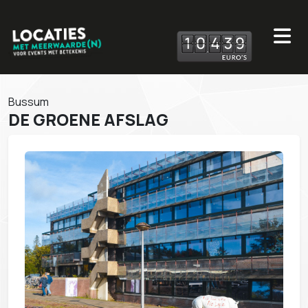
1
0
4
3
9
Bussum
DE GROENE AFSLAG