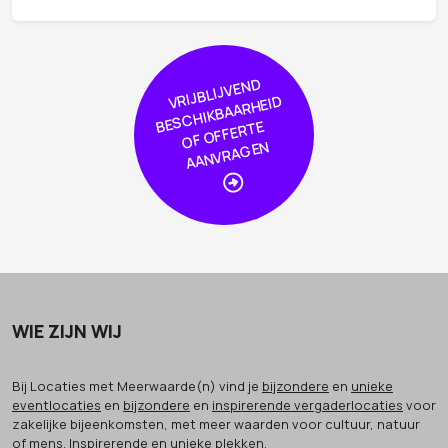
VRIJBLIJVE
N
D
S
C
HIKBAAR
HEI
OF
OFFER
AA
NVRA
GE
D
BE
TE
N
WIE ZIJN WIJ
Bij Locaties met Meerwaarde(n) vind je
bijzondere
en
unieke
eventlocaties
en
bijzondere
en
inspirerende vergaderlocaties
voor
zakelijke bijeenkomsten, met meer waarden voor cultuur, natuur
of mens. Inspirerende en unieke plekken.