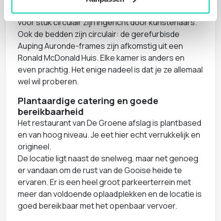
De Groene Afslag heeft 30 hotelkamers, die stuk
voor stuk circulair zijn ingericht door kunstenaars.
Ook de bedden zijn circulair: de gerefurbisde
Auping Auronde-frames zijn afkomstig uit een
Ronald McDonald Huis. Elke kamer is anders en
even prachtig. Het enige nadeel is dat je ze allemaal
wel wil proberen.
Plantaardige catering en goede
bereikbaarheid
Het restaurant van De Groene afslag is plantbased
en van hoog niveau. Je eet hier echt verrukkelijk en
origineel.
De locatie ligt naast de snelweg, maar net genoeg
er vandaan om de rust van de Gooise heide te
ervaren. Er is een heel groot parkeerterrein met
meer dan voldoende oplaadplekken en de locatie is
goed bereikbaar met het openbaar vervoer.