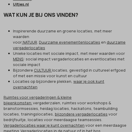
Uitjes.nl
WAT KUN JE BIJ ONS VINDEN?
Inspirerende duurzame en groene locaties, met meer
waarden
voor
NATUUR
.
Duurzame evenementenlocaties
en
duurzame
vergaderlocaties
Unieke locaties met sociale impact, met meer waarden voor
MENS
: social impact vergaderlocaties en eventlocaties met
sociale impact
Bijzondere
CULTUUR
locaties, gevestigd in cultureel erfgoed
of met een missie voor kunst en cultuur
Locaties op bijzondere plekken,
waar je ook kunt
overnachten
Ruimtes voor vergaderingen & kleine
bijeenkomsten:
vergaderzalen, ruimtes voor workshops &
brainstormsessies, heidag locaties, hackatons, teambuilding
locaties, trainingslocaties,
bijzondere vergaderlocaties
voor
bedrijfsuitje, locaties voor meerdaagse teamsessies.
Vergaderlocaties waar je kunt overnachten
voor een meerdaagse
meeting. Vergaderlocaties
in de natuur
of
in het bos
.