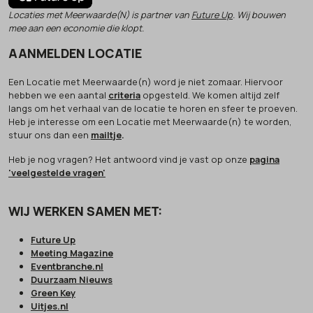
Locaties met Meerwaarde(N) is partner van
Future Up
. Wij bouwen
mee aan een economie die klopt.
AANMELDEN LOCATIE
Een Locatie met Meerwaarde(n) word je niet zomaar. Hiervoor
hebben we een aantal
criteria
opgesteld. We komen altijd zelf
langs om het verhaal van de locatie te horen en sfeer te proeven.
Heb je interesse om een Locatie met Meerwaarde(n) te worden,
stuur ons dan een
mailtje
.
Heb je nog vragen? Het antwoord vind je vast op onze
pagina
'veelgestelde vragen'
WIJ WERKEN SAMEN MET:
Future Up
Meeting Magazine
Eventbranche.nl
Duurzaam Nieuws
Green Key
Uitjes.nl