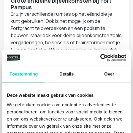
Grote én kleine bijeenkomsten bij Fort
Pampus
Er zijn verschillende ruimtes op het eiland die je
kunt gebruiken. Ook is het mogelijk om de
Fortgracht te overdekken en een podium te
bouwen. Maar ook voor kleine bijeenkomsten zoals
vergaderingen, heisessies of brainstormen met je
team, is Forteiland Pampus een fantastische plek.
Gebruik de veerdienst vanuit Muiden naar het
eiland, of laat je gezelschap ergens anders
opstappen en start met een mooie vaartocht.
Toestemming
Details
Over
Unieke beleving bij Fort Pampus
Op Forteiland Pampus geef je jouw gasten een
Deze website maakt gebruik van cookies
unieke beleving. Maak deze compleet door
sportieve activiteiten te organiseren op het eiland,
We gebruiken cookies om content en advertenties te
de natuur te beleven of inspiratie op te doen als
personaliseren, om functies voor social media te bieden
het gaat om circulariteit en duurzaamheid. En
en om ons websiteverkeer te analyseren. Ook delen we
natuurlijk vertel je iets over de geschiedenis, of
informatie over uw gebruik van onze site met onze
combineer je jouw evenment met een bezoekje
partners voor social media, adverteren en analyse. Deze