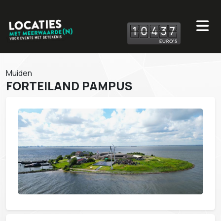
1
0
4
3
7
Muiden
FORTEILAND PAMPUS