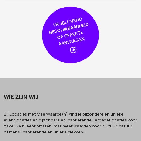
VRIJBLIJVE
N
D
S
C
HIKBAAR
HEI
OF
OFFER
AA
NVRA
GE
D
BE
TE
N
WIE ZIJN WIJ
Bij Locaties met Meerwaarde(n) vind je
bijzondere
en
unieke
eventlocaties
en
bijzondere
en
inspirerende vergaderlocaties
voor
zakelijke bijeenkomsten, met meer waarden voor cultuur, natuur
of mens. Inspirerende en unieke plekken.