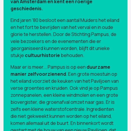
van Amsterdam en kent een roerige
geschiedenis.
Eind jaren '80 besloot een aantal Muiders het eiland
en het fort te bevrijden van het verval en in oude
glorie te herstellen. Door de Stichting Pampus, de
vele bezoekers en de evenementen die er
georganiseerd kunnen worden, blijft dit unieke
stukje
cultuurhistorie
behouden.
Maar er is meer... Pampus is op een
duurzame
manier zelfvoorzienend
. Een grote moestuin op
het eiland voorziet de keuken van het Paviljoen van
verse groentes en kruiden. Ook vind je op Pampus
zonnepanelen, een kleine windmolen en een grote
biovergister, die groenafval omzet naar gas. Er is
zelfs een kleine waterstofcentrale. Ingredienten
die niet gekweekt kunnen worden op het eiland,
komen allemaal uit de buurt. En binnenkort wordt
gestart met de bouw van een nieuw Paviljoen, dat