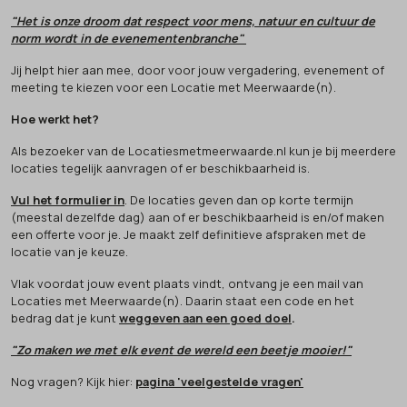
"Het is onze droom dat respect voor mens, natuur en cultuur de
norm wordt in de evenementenbranche"
Jij helpt hier aan mee, door voor jouw vergadering, evenement of
meeting te kiezen voor een Locatie met Meerwaarde(n).
Hoe werkt het?
Als bezoeker van de Locatiesmetmeerwaarde.nl kun je bij meerdere
locaties tegelijk aanvragen of er beschikbaarheid is.
Vul het formulier in
. De locaties geven dan op korte termijn
(meestal dezelfde dag) aan of er beschikbaarheid is en/of maken
een offerte voor je. Je maakt zelf definitieve afspraken met de
locatie van je keuze.
Vlak voordat jouw event plaats vindt, ontvang je een mail van
Locaties met Meerwaarde(n). Daarin staat een code en het
bedrag dat je kunt
weggeven aan een goed doel
.
"Zo maken we met elk event de wereld een beetje mooier!"
Nog vragen? Kijk hier:
pagina 'veelgestelde vragen'