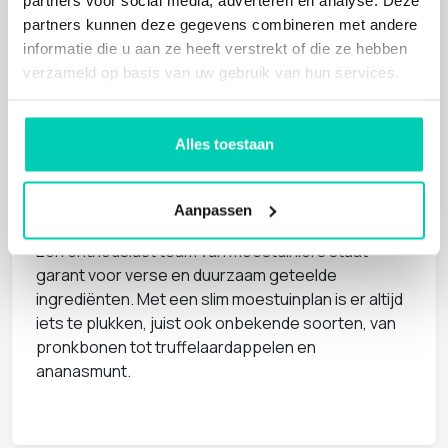
aan het museum.
partners kunnen deze gegevens combineren met andere
informatie die u aan ze heeft verstrekt of die ze hebben
Culinair genieten uit eigen tuin
verzameld op basis van uw gebruik van hun services.
Pampus gaat voor volledige zelfvoorziening,
geïnspireerd door het verleden van het eiland.
Toen moesten ze in oorlogstijd iedereen van eten
Alles toestaan
kunnen voorzien. Die historie zit verweven in hun
hedendaagse culinaire visie. Ze benutten de tuinen
op het eiland maximaal, waar het hele jaar door
Aanpassen
groenten, kruiden en eetbare bloemen groeien.
Een enthousiast team van moestuiniers staat
garant voor verse en duurzaam geteelde
ingrediënten. Met een slim moestuinplan is er altijd
iets te plukken, juist ook onbekende soorten, van
pronkbonen tot truffelaardappelen en
ananasmunt.