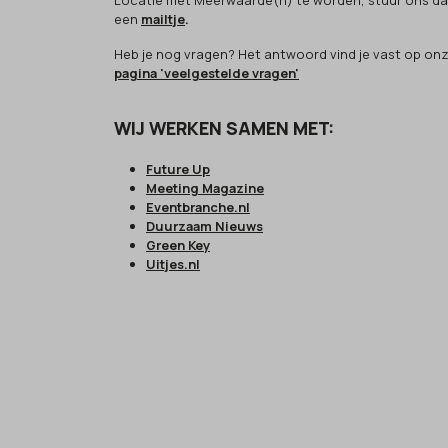
Locatie met Meerwaarde(n) te worden, stuur ons d
een
mailtje
.
Heb je nog vragen? Het antwoord vind je vast op on
pagina 'veelgestelde vragen'
WIJ WERKEN SAMEN MET:
Future Up
Meeting Magazine
Eventbranche.nl
Duurzaam Nieuws
Green Key
Uitjes.nl