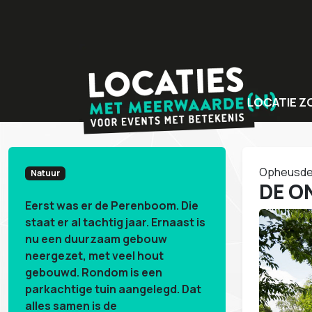
LOCATIE Z
Bijzondere v
Locaties met
Opheusd
Natuur
Unieke even
DE O
Eerst was er de Perenboom. Die
staat er al tachtig jaar. Ernaast is
nu een duurzaam gebouw
neergezet, met veel hout
gebouwd. Rondom is een
parkachtige tuin aangelegd. Dat
alles samen is de