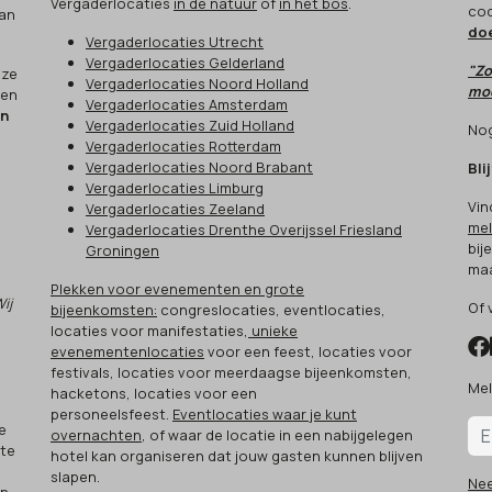
Vergaderlocaties
in de natuur
of
in het bos
.
cod
aan
do
Vergaderlocaties Utrecht
Vergaderlocaties Gelderland
"Zo
eze
Vergaderlocaties Noord Holland
moo
een
Vergaderlocaties Amsterdam
en
Vergaderlocaties Zuid Holland
Nog
Vergaderlocaties Rotterdam
Vergaderlocaties Noord Brabant
Bli
Vergaderlocaties Limburg
Vin
Vergaderlocaties Zeeland
mel
Vergaderlocaties Drenthe Overijssel Friesland
bij
Groningen
maa
Plekken voor evenementen en grote
Wij
Of 
bijeenkomsten:
congreslocaties, eventlocaties,
locaties voor manifestaties,
unieke
evenementenlocaties
voor een feest, locaties voor
festivals, locaties voor meerdaagse bijeenkomsten,
Mel
hacketons, locaties voor een
.
personeelsfeest.
Eventlocaties waar je kunt
e
overnachten
, of waar de locatie in een nabijgelegen
 te
hotel kan organiseren dat jouw gasten kunnen blijven
slapen.
Ne