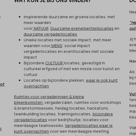
WAT KUN JE BIJ ONS VINDEN?
DO
Ne
n
Inspirerende duurzame en groene locaties, met
meer waarden
"He
voor
NATUUR
.
Duurzame evenementenlocaties
en
cul
duurzame vergaderlocaties
Jij
Unieke locaties met sociale impact, met meer
eve
waarden voor
MENS
: social impact
Mee
vergaderlocaties en eventlocaties met sociale
impact
Hoe
Bijzondere
CULTUUR
locaties, gevestigd in
cultureel erfgoed of met een missie voor kunst en
Als
cultuur
bij
Locaties op bijzondere plekken,
waar je ook kunt
bes
 of
overnachten
Vul
Ruimtes voor vergaderingen & kleine
ter
bijeenkomsten:
vergaderzalen, ruimtes voor workshops
bes
& brainstormsessies, heidag locaties, hackatons,
maa
teambuilding locaties, trainingslocaties,
bijzondere
keu
vergaderlocaties
voor bedrijfsuitje, locaties voor
meerdaagse teamsessies.
Vergaderlocaties waar je
Vla
g
kunt overnachten
voor een meerdaagse meeting.
mai