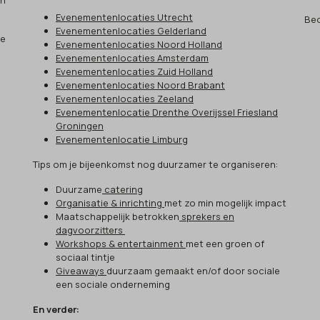
an
Evenementenlocaties Utrecht
Beo
Evenementenlocaties Gelderland
ze
Evenementenlocaties Noord Holland
Evenementenlocaties Amsterdam
Evenementenlocaties Zuid Holland
Evenementenlocaties Noord Brabant
Evenementenlocaties Zeeland
Evenementenlocatie Drenthe Overijssel Friesland
Groningen
Evenementenlocatie Limburg
Tips om je bijeenkomst nog duurzamer te organiseren:
Duurzame
catering
Organisatie & inrichting
met zo min mogelijk impact
Maatschappelijk betrokken
sprekers en
dagvoorzitters
Workshops & entertainment
met een groen of
sociaal tintje
Giveaways
duurzaam gemaakt en/of door sociale
een sociale onderneming
En verder: