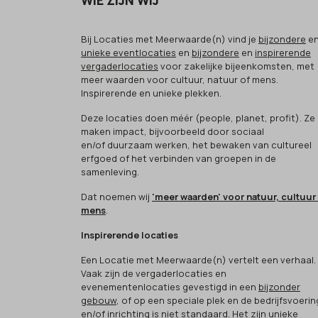
WIE ZIJN WIJ
Bij Locaties met Meerwaarde(n) vind je
bijzondere
e
unieke eventlocaties
en
bijzondere
en
inspirerende
vergaderlocaties
voor zakelijke bijeenkomsten, met
meer waarden voor cultuur, natuur of mens.
Inspirerende en unieke plekken.
Deze locaties doen méér (people, planet, profit). Ze
maken impact, bijvoorbeeld door sociaal
en/of duurzaam werken, het bewaken van cultureel
erfgoed of het verbinden van groepen in de
samenleving.
Dat noemen wij
'meer waarden' voor natuur, cultuur
mens
.
Inspirerende locaties
Een Locatie met Meerwaarde(n) vertelt een verhaal.
Vaak zijn de vergaderlocaties en
evenementenlocaties gevestigd in een
bijzonder
gebouw
, of op een speciale plek en de bedrijfsvoerin
en/of inrichting is niet standaard. Het zijn
unieke