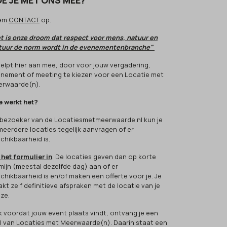
E JE MET ONS MEE?
em
CONTACT
op.
t is onze droom dat respect voor mens, natuur en
tuur de norm wordt in de evenementenbranche"
 helpt hier aan mee, door voor jouw vergadering,
nement of meeting te kiezen voor een Locatie met
rwaarde(n).
 werkt het?
 bezoeker van de Locatiesmetmeerwaarde.nl kun je
 meerdere locaties tegelijk aanvragen of er
chikbaarheid is.
 het formulier in
. De locaties geven dan op korte
mijn (meestal dezelfde dag) aan of er
chikbaarheid is en/of maken een offerte voor je. Je
kt zelf definitieve afspraken met de locatie van je
ze.
k voordat jouw event plaats vindt, ontvang je een
l van Locaties met Meerwaarde(n). Daarin staat een