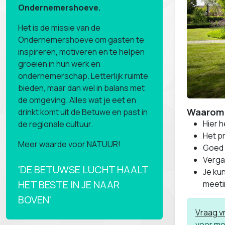
Ondernemershoeve.
Het is de missie van de
Ondernemershoeve om gasten te
inspireren, motiveren en te helpen
groeien in hun werk en
ondernemerschap. Letterlijk ruimte
bieden, maar dan wel in balans met
de omgeving. Alles wat je eet en
Waarom 
drinkt komt uit de Betuwe en past in
Hier h
de regionale cultuur.
Het p
Meer waarde voor NATUUR!
Goed 
Verga
'DE BETUWSE LUCHT HAALT
Je kun
HET BESTE IN JE NAAR
meeti
BOVEN'
Vraag vr
voor mee