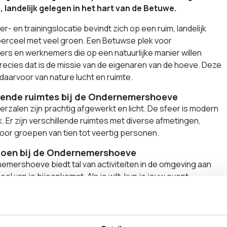
 landelijk gelegen in het hart van de Betuwe.
r- en trainingslocatie bevindt zich op een ruim, landelijk
perceel met veel groen. Een Betuwse plek voor
rs en werknemers die op een natuurlijke manier willen
recies dat is de missie van de eigenaren van de hoeve. Deze
 daarvoor van nature lucht en ruimte.
lende ruimtes bij de Ondernemershoeve
rzalen zijn prachtig afgewerkt en licht. De sfeer is modern
jk. Er zijn verschillende ruimtes met diverse afmetingen,
oor groepen van tien tot veertig personen.
 doen bij de Ondernemershoeve
mershoeve biedt tal van activiteiten in de omgeving aan
eel van je bijeenkomst. Als je wilt, kun je jouw event
met een sportief, cultureel of culinair arrangement op het
terrein of in de nabije omgeving.
 hebben ze een eigen Academy waarin er op dit moment van