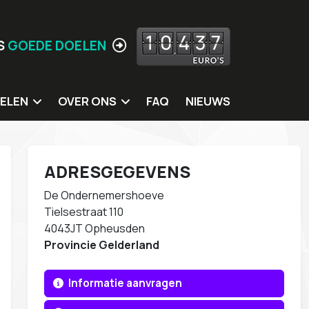
1
0
4
3
7
S
GOEDE DOELEN
ELEN
OVER ONS
FAQ
NIEUWS
 doelen
Jouw locatie hier?
ing
Missie
ADRESGEGEVENS
itters
Meer Waarden
De Ondernemershoeve
rkshops
Wie zijn wij
Tielsestraat 110
4043JT Opheusden
s
Ons eigen MVO beleid
Provincie Gelderland
Contact
Informatie aanvragen