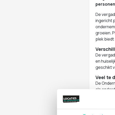
personen,
De vergade
ingericht 
onderneme
groeien. P
plek biedt
Verschil
De vergade
en huiseli
geschikt v
Veel te
De Onderne
als onderd
aankleden 
prachtige 
Daarnaast