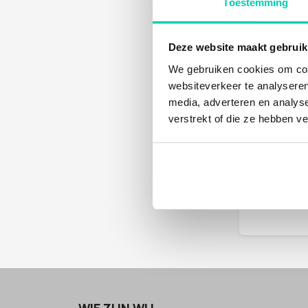
Toestemming
3 trainers
geïnteress
kunnen, n
Deze website maakt gebruik
sessie. De
We gebruiken cookies om cont
ontdekken
websiteverkeer te analyseren
Ondernem
media, adverteren en analys
Uitstek
verstrekt of die ze hebben v
De Ondern
je auto op
er van de 
herfstkleur
drinkt kom