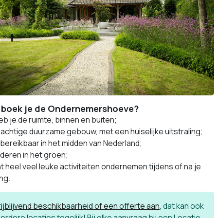
boek je de Ondernemershoeve?
eb je de ruimte, binnen en buiten;
rachtige duurzame gebouw, met een huiselijke uitstraling;
bereikbaar in het midden van Nederland;
deren in het groen;
t heel veel leuke activiteiten ondernemen tijdens of na je
ng.
ijblijvend beschikbaarheid of een offerte aan
, dat kan ook
rdere locaties tegelijk! Bij elke aanvraag bij een Locatie