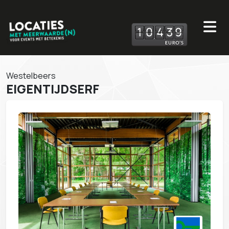
1
0
4
3
9
Westelbeers
EIGENTIJDSERF