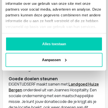
het bos in. Ontdek de Brabantse gastvrijheid en blijf
informatie over uw gebruik van onze site met onze
logeren voor je meerdaagse meeting.
partners voor social media, adverteren en analyse. Deze
partners kunnen deze gegevens combineren met andere
EIGENTIJDSERF is een duurzame locatie
informatie die u aan ze heeft verstrekt of die ze hebben
Het restaurant van EIGENTIJDSERF serveert
verzameld op basis van uw gebruik van hun services.
gerechten bereid met lokale, seizoensgebonden
en duurzame ingrediënten. Duurzaamheid is een
van de pijlers van de bedrijfsvisie en missie. Op het
Alles toestaan
terrein van EIGENTIJDSERF is een circulair
ingerichte bostuin te vinden en een kas waar
groenten worden verbouwd. Ze hebben niet voor
Aanpassen
niets al jarenlang een Green Key Goud
certificering!
Goede doelen steunen
EIGENTIJDSERF maakt samen met
Landgoed Huize
Bergen
onderdeel uit van Joannes Hospitality. Een
sociale onderneming met een maatschappelijke
missie. Je kunt jouw donatiecode die je krijgt als je
deze locatie boekt, ook weer doneren aan dit