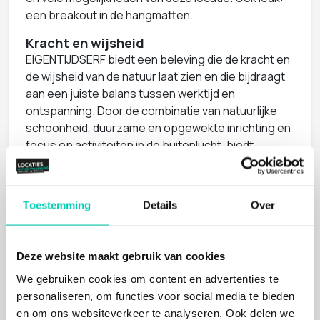
een breakout in de hangmatten.
Kracht en wijsheid
EIGENTIJDSERF biedt een beleving die de kracht en
de wijsheid van de natuur laat zien en die bijdraagt
aan een juiste balans tussen werktijd en
ontspanning. Door de combinatie van natuurlijke
schoonheid, duurzame en opgewekte inrichting en
focus op activiteiten in de buitenlucht, biedt
EIGENTIJDSERF een inspirerende omgeving voor
professionele en persoonlijke groei. Het is een
plek waar mensen kunnen ontspannen, reflecteren
Toestemming
Details
Over
en zich laten inspireren door de groene omgeving.
Vele mogelijkheden bij EIGENTIJDSERF
Deze website maakt gebruik van cookies
Je kunt bij EIGENTIJDSERF een middelgroot event
organiseren, in de grote zaal kun je tot 130
We gebruiken cookies om content en advertenties te
personen terecht. Daarna kun je alle kanten op in
personaliseren, om functies voor social media te bieden
de vele breakoutrooms. Of ga lekker met z'n allen
en om ons websiteverkeer te analyseren. Ook delen we