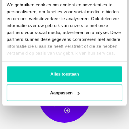
We gebruiken cookies om content en advertenties te
Eten uit de streek bij Fier Bussum
personaliseren, om functies voor social media te bieden
Een heerlijke barbecue of toch een walking dinner
en om ons websiteverkeer te analyseren. Ook delen we
als afsluiting van je bijeenkomst? De chef-koks van
informatie over uw gebruik van onze site met onze
Fier Bussum denken graag met je mee. Net als bij
partners voor social media, adverteren en analyse. Deze
zusterbedrijf Spant is de standaard verhouding
partners kunnen deze gegevens combineren met andere
vlees/vega 30/70. En de ingrediënten hiervoor
informatie die u aan ze heeft verstrekt of die ze hebben
halen ze zo veel mogelijk uit de buurt!
verzameld op basis van uw gebruik van hun services.
Alles toestaan
VRIJBLIJVE
N
D
S
C
HIKBAAR
HEI
OF
OFFER
AA
NVRA
GE
D
Aanpassen
BE
TE
N