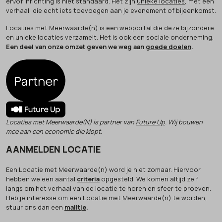
en/of inrichting is niet standaard. Het zijn
unieke locaties
, met een
verhaal, die echt iets toevoegen aan je evenement of bijeenkomst.
Locaties met Meerwaarde(n) is een webportal die deze bijzondere
en unieke locaties verzamelt. Het is ook een sociale onderneming.
Een deel van onze omzet geven we weg aan
goede doelen
.
Locaties met Meerwaarde(N) is partner van
Future Up
. Wij bouwen
mee aan een economie die klopt.
AANMELDEN LOCATIE
Een Locatie met Meerwaarde(n) word je niet zomaar. Hiervoor
hebben we een aantal
criteria
opgesteld. We komen altijd zelf
langs om het verhaal van de locatie te horen en sfeer te proeven.
Heb je interesse om een Locatie met Meerwaarde(n) te worden,
stuur ons dan een
mailtje
.