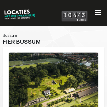
1
0
4
4
3
Bussum
FIER BUSSUM