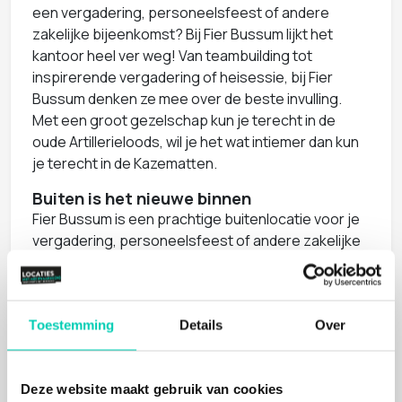
een vergadering, personeelsfeest of andere
zakelijke bijeenkomst? Bij Fier Bussum lijkt het
kantoor heel ver weg! Van teambuilding tot
inspirerende vergadering of heisessie, bij Fier
Bussum denken ze mee over de beste invulling.
Met een groot gezelschap kun je terecht in de
oude Artillerieloods, wil je het wat intiemer dan kun
je terecht in de Kazematten.
Buiten is het nieuwe binnen
Fier Bussum is een prachtige buitenlocatie voor je
vergadering, personeelsfeest of andere zakelijke
bijeenkomst. Of wil je graag de hele dag naar buiten
met je evenement en daarbij ook teambuilding
laten terugkomen? Dat kan! In samenwerking met
Fortevenementen organiseert Fier Bussum
Toestemming
Details
Over
verschillende activiteiten om de band met je
collega’s te versterken. Zit het weer even niet mee,
Deze website maakt gebruik van cookies
dan is er altijd een plek om te schuilen.