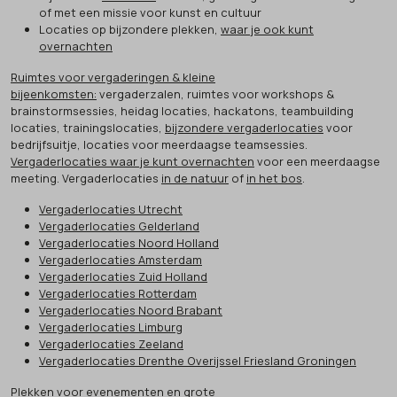
of met een missie voor kunst en cultuur
Locaties op bijzondere plekken,
waar je ook kunt
overnachten
Ruimtes voor vergaderingen & kleine
bijeenkomsten:
vergaderzalen, ruimtes voor workshops &
brainstormsessies, heidag locaties, hackatons, teambuilding
locaties, trainingslocaties,
bijzondere vergaderlocaties
voor
bedrijfsuitje, locaties voor meerdaagse teamsessies.
Vergaderlocaties waar je kunt overnachten
voor een meerdaagse
meeting. Vergaderlocaties
in de natuur
of
in het bos
.
Vergaderlocaties Utrecht
Vergaderlocaties Gelderland
Vergaderlocaties Noord Holland
Vergaderlocaties Amsterdam
Vergaderlocaties Zuid Holland
Vergaderlocaties Rotterdam
Vergaderlocaties Noord Brabant
Vergaderlocaties Limburg
Vergaderlocaties Zeeland
Vergaderlocaties Drenthe Overijssel Friesland Groningen
Plekken voor evenementen en grote