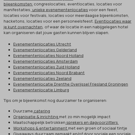
bijeenkomsten:
congreslocaties, eventlocaties, locaties voor
manifestaties,
unieke evenementenlocaties
voor een feest,
locaties voor festivals, locaties voor meerdaagse bijeenkomsten,
hacketons, locaties voor een personeelsfeest.
Eventlocaties waar
je kunt overnachten
, of waar de locatie in een nabijgelegen hotel
kan organiseren dat jouw gasten kunnen blijven slapen.
Evenementenlocaties Utrecht
Evenementenlocaties Gelderland
Evenementenlocaties Noord Holland
Evenementenlocaties Amsterdam
Evenementenlocaties Zuid Holland
Evenementenlocaties Noord Brabant
Evenementenlocaties Zeeland
Evenementenlocatie Drenthe Overijssel Friesland Groningen
Evenementenlocatie Limburg
Tips om je bijeenkomst nog duurzamer te organiseren:
Duurzame
catering
Organisatie & inrichting
met zo min mogelijk impact
Maatschappelijk betrokken
sprekers en dagvoorzitters
Workshops & entertainment
met een groen of sociaal tintje
Giveaways
duurzaam gemaakt en/of door sociale een sociale