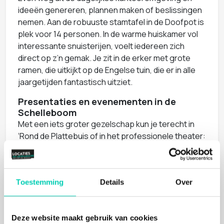
ideeën genereren, plannen maken of beslissingen
nemen. Aan de robuuste stamtafel in de Doofpot is
plek voor 14 personen. In de warme huiskamer vol
interessante snuisterijen, voelt iedereen zich
direct op z’n gemak. Je zit in de erker met grote
ramen, die uitkijkt op de Engelse tuin, die er in alle
jaargetijden fantastisch uitziet.
Presentaties en evenementen in de
Schelleboom
Met een iets groter gezelschap kun je terecht in
‘Rond de Plattebuis of in het professionele theater:
De Potsemaekerij. De grote zaal is voorzien van
een professionele licht- en geluidsinstallatie,
beamer en groot scherm zijn aanwezig. Als je dat
Toestemming
Details
Over
leuk vindt dan vertellen ze iets over de bijzondere
historie van het gebouw
De Schelleboom boek je exclusief
Deze website maakt gebruik van cookies