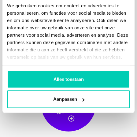
Bij De Schelleboom ben je altijd de enige gast, de
We gebruiken cookies om content en advertenties te
ruimtes zijn exclusief voor jou beschikbaar. Midden
personaliseren, om functies voor social media te bieden
in het centrum van Oosterhout, met een prachtige
en om ons websiteverkeer te analyseren. Ook delen we
tuin en toch geheel ommuurd voor volledige
informatie over uw gebruik van onze site met onze
privacy. Centraal gelegen met ruime
partners voor social media, adverteren en analyse. Deze
parkeergelegenheid in de buurt en perfecte
partners kunnen deze gegevens combineren met andere
aanrijroutes vanuit Utrecht, Rotterdam, Eindhoven
informatie die u aan ze heeft verstrekt of die ze hebben
en Antwerpen.
verzameld op basis van uw gebruik van hun services.
Alles toestaan
VRIJBLIJVE
N
D
S
C
HIKBAAR
HEI
OF
OFFER
AA
NVRA
GE
D
Aanpassen
BE
TE
N