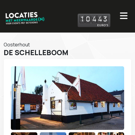
1
0
4
4
3
Oosterhout
DE SCHELLEBOOM