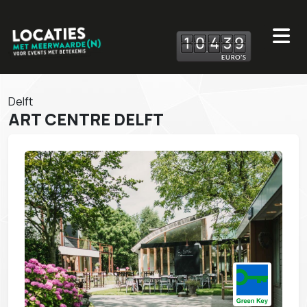
1
0
4
3
9
Delft
ART CENTRE DELFT