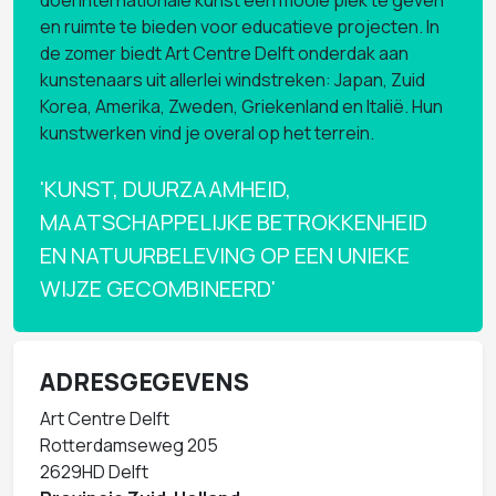
en ruimte te bieden voor educatieve projecten. In
de zomer biedt Art Centre Delft onderdak aan
kunstenaars uit allerlei windstreken: Japan, Zuid
Korea, Amerika, Zweden, Griekenland en Italië. Hun
kunstwerken vind je overal op het terrein.
'KUNST, DUURZAAMHEID,
MAATSCHAPPELIJKE BETROKKENHEID
EN NATUURBELEVING OP EEN UNIEKE
WIJZE GECOMBINEERD'
ADRESGEGEVENS
Art Centre Delft
Rotterdamseweg 205
2629HD Delft