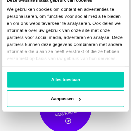
met streek- en seizoensgebonden producten. Bij
We gebruiken cookies om content en advertenties te
mooi weer eet je natuurlijk buiten, onder de
personaliseren, om functies voor social media te bieden
notenbomen of in de beeldentuin.
en om ons websiteverkeer te analyseren. Ook delen we
Unieke locatie in de Randstad
informatie over uw gebruik van onze site met onze
Art Centre Delft ligt ook nog op steenworp afstand
partners voor social media, adverteren en analyse. Deze
van de luchthaven Rotterdam. Handig voor
partners kunnen deze gegevens combineren met andere
internationale gasten! Echt een unieke locatie in de
informatie die u aan ze heeft verstrekt of die ze hebben
Randstad, midden in de natuur!
verzameld op basis van uw gebruik van hun services.
Alles toestaan
VRIJBLIJVE
N
D
S
C
HIKBAAR
HEI
OF
OFFER
AA
NVRA
GE
D
Aanpassen
BE
TE
N