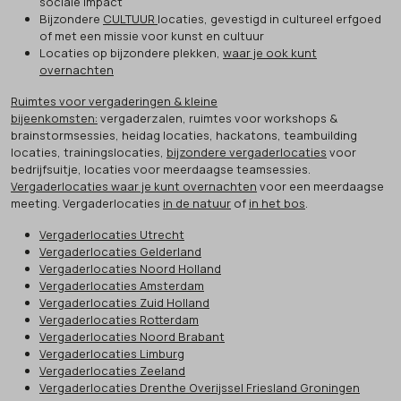
sociale impact
Bijzondere
CULTUUR
locaties, gevestigd in cultureel erfgoed
of met een missie voor kunst en cultuur
Locaties op bijzondere plekken,
waar je ook kunt
overnachten
Ruimtes voor vergaderingen & kleine
bijeenkomsten:
vergaderzalen, ruimtes voor workshops &
brainstormsessies, heidag locaties, hackatons, teambuilding
locaties, trainingslocaties,
bijzondere vergaderlocaties
voor
bedrijfsuitje, locaties voor meerdaagse teamsessies.
Vergaderlocaties waar je kunt overnachten
voor een meerdaagse
meeting. Vergaderlocaties
in de natuur
of
in het bos
.
Vergaderlocaties Utrecht
Vergaderlocaties Gelderland
Vergaderlocaties Noord Holland
Vergaderlocaties Amsterdam
Vergaderlocaties Zuid Holland
Vergaderlocaties Rotterdam
Vergaderlocaties Noord Brabant
Vergaderlocaties Limburg
Vergaderlocaties Zeeland
Vergaderlocaties Drenthe Overijssel Friesland Groningen