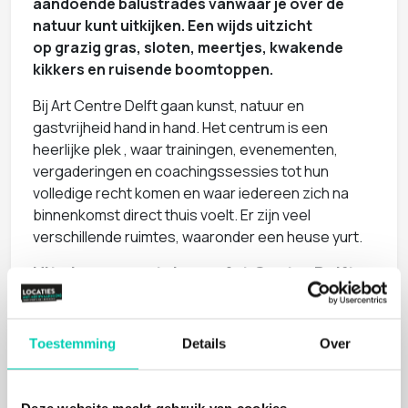
aandoende balustrades vanwaar je over de
natuur kunt uitkijken. Een wijds uitzicht
op grazig gras, sloten, meertjes, kwakende
kikkers en ruisende boomtoppen.
Bij Art Centre Delft gaan kunst, natuur en
gastvrijheid hand in hand. Het centrum is een
heerlijke plek , waar trainingen, evenementen,
vergaderingen en coachingssessies tot hun
volledige recht komen en waar iedereen zich na
binnenkomst direct thuis voelt. Er zijn veel
verschillende ruimtes, waaronder een heuse yurt.
Uit eigen moestuin van Art Centre Delft
De keuken van Art Centre is goddelijk: heerlijke en
eerlijke gerechten met verrassende, verse
ingrediënten uit eigen moestuin, waar geteelt
Toestemming
Details
Over
wordt volgens permacultuur. De diverse groenten
en kruiden belanden direct na het plukken op
je bord en dat proef je! Er wordt verder gewerkt
Deze website maakt gebruik van cookies