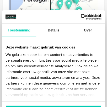
Toestemming
Details
Over
Deze website maakt gebruik van cookies
We gebruiken cookies om content en advertenties te
personaliseren, om functies voor social media te bieden
BIJ
MEER
DERE
L
O
CA
TIE
I
NF
OR
MA
OPVRA
GE
en om ons websiteverkeer te analyseren. Ook delen we
S
informatie over uw gebruik van onze site met onze
TIE
N
partners voor social media, adverteren en analyse. Deze
partners kunnen deze gegevens combineren met andere
informatie die u aan ze heeft verstrekt of die ze hebben
verzameld op basis van uw gebruik van hun services.