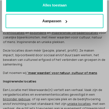
Alles toestaan
WIE ZIJN WIJ
Aanpassen
Bij Locaties met Meerwaarde(n) vind je
bijzondere
en
unieke
eventlocaties
en
bijzondere
en
inspirerende vergaderlocaties
voor
zakelijke bijeenkomsten, met meer waarden voor cultuur, natuur
of mens. Inspirerende en unieke plekken.
Deze locaties doen méér (people, planet, profit). Ze maken
impact, bijvoorbeeld door sociaal en/of duurzaam werken, het
bewaken van cultureel erfgoed of het verbinden van groepen in de
samenleving.
Dat noemen wij
'meer waarden' voor natuur, cultuur of mens
.
Inspirerende locaties
Een Locatie met Meerwaarde(n) vertelt een verhaal. Vaak zijn de
vergaderlocaties en evenementenlocaties gevestigd in een
bijzonder gebouw
, of op een speciale plek en de bedrijfsvoering
en/of inrichting is niet standaard. Het zijn
unieke locaties
, met een
verhaal, die echt iets toevoegen aan je evenement of bijeenkomst.