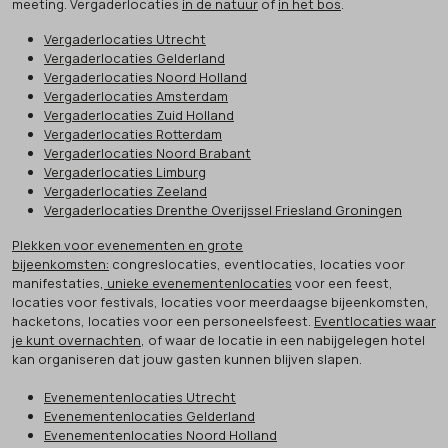
meeting. Vergaderlocaties
in de natuur
of
in het bos
.
Vergaderlocaties Utrecht
Vergaderlocaties Gelderland
Vergaderlocaties Noord Holland
Vergaderlocaties Amsterdam
Vergaderlocaties Zuid Holland
Vergaderlocaties Rotterdam
Vergaderlocaties Noord Brabant
Vergaderlocaties Limburg
Vergaderlocaties Zeeland
Vergaderlocaties Drenthe Overijssel Friesland Groningen
Plekken voor evenementen en grote
bijeenkomsten:
congreslocaties, eventlocaties, locaties voor
manifestaties,
unieke evenementenlocaties
voor een feest,
locaties voor festivals, locaties voor meerdaagse bijeenkomsten,
hacketons, locaties voor een personeelsfeest.
Eventlocaties waar
je kunt overnachten
, of waar de locatie in een nabijgelegen hotel
kan organiseren dat jouw gasten kunnen blijven slapen.
Evenementenlocaties Utrecht
Evenementenlocaties Gelderland
Evenementenlocaties Noord Holland