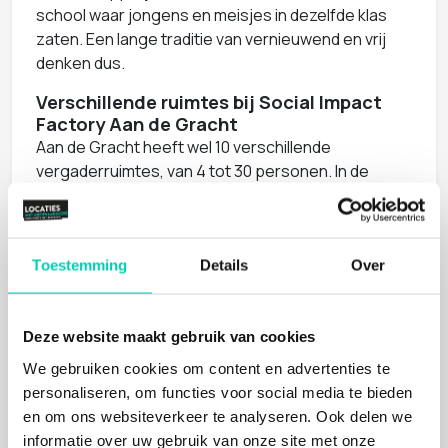
school waar jongens en meisjes in dezelfde klas
zaten. Een lange traditie van vernieuwend en vrij
denken dus.
Verschillende ruimtes bij Social Impact
Factory Aan de Gracht
Aan de Gracht heeft wel 10 verschillende
vergaderruimtes, van 4 tot 30 personen. In de
monumentale Blauwe kamer kun je ook een klein
evenement organiseren, tot 80 personen.
Parkeren en opladen op eigen terrein
Toestemming
Details
Over
Er is gelegenheid tot parkeren op eigen terrein,
inclusief het opladen van je auto. Een dagdeel
parkeren kost €15 ex btw. En kom je met een
Deze website maakt gebruik van cookies
elektrische fiets, dan kun je die ook bij ons veilig
We gebruiken cookies om content en advertenties te
stallen en opladen. Samen met restaurant De
personaliseren, om functies voor social media te bieden
Utrechter creëren ze een complete ervaring voor
en om ons websiteverkeer te analyseren. Ook delen we
jouw werkdag of bijeenkomst.
informatie over uw gebruik van onze site met onze