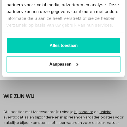
partners voor social media, adverteren en analyse. Deze
partners kunnen deze gegevens combineren met andere
informatie die u aan ze heeft verstrekt of die ze hebben
verzameld op basis van uw gebruik van hun services.
VRIJBLIJVE
N
D
S
C
HIKBAAR
HEI
OF
OFFER
AA
NVRA
GE
D
BE
TE
N
Alles toestaan
Aanpassen
WIE ZIJN WIJ
Bij Locaties met Meerwaarde(n) vind je
bijzondere
en
unieke
eventlocaties
en
bijzondere
en
inspirerende vergaderlocaties
voor
zakelijke bijeenkomsten, met meer waarden voor cultuur, natuur