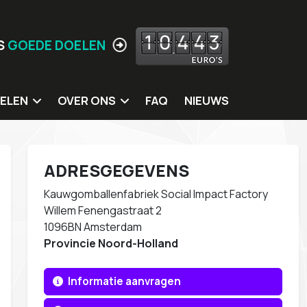
1
0
4
4
3
S
GOEDE DOELEN
ELEN
OVER ONS
FAQ
NIEUWS
 doelen
Jouw locatie hier?
ing
Missie
ADRESGEGEVENS
itters
Meer Waarden
Kauwgomballenfabriek Social Impact Factory
rkshops
Wie zijn wij
Willem Fenengastraat 2
1096BN Amsterdam
s
Ons eigen MVO beleid
Provincie Noord-Holland
Contact
Informatie aanvragen