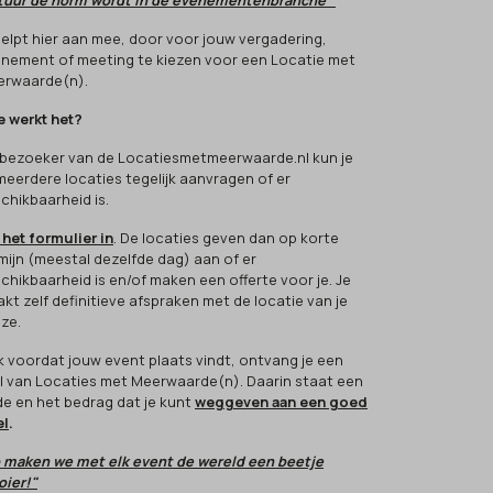
tuur de norm wordt in de evenementenbranche"
 helpt hier aan mee, door voor jouw vergadering,
nement of meeting te kiezen voor een Locatie met
rwaarde(n).
 werkt het?
 bezoeker van de Locatiesmetmeerwaarde.nl kun je
 meerdere locaties tegelijk aanvragen of er
chikbaarheid is.
 het formulier in
. De locaties geven dan op korte
mijn (meestal dezelfde dag) aan of er
chikbaarheid is en/of maken een offerte voor je. Je
kt zelf definitieve afspraken met de locatie van je
ze.
k voordat jouw event plaats vindt, ontvang je een
l van Locaties met Meerwaarde(n). Daarin staat een
e en het bedrag dat je kunt
weggeven aan een goed
el
.
 maken we met elk event de wereld een beetje
ier!"