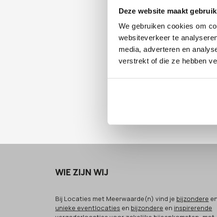
de grote c
Deze website maakt gebruik
walking di
We gebruiken cookies om cont
SDG's van 
websiteverkeer te analyseren
Locatie 
media, adverteren en analys
De Kauwgo
verstrekt of die ze hebben v
van Amster
A10 en go
hier dicht 
WIE ZIJN WIJ
Bij Locaties met Meerwaarde(n) vind je
bijzondere
e
unieke eventlocaties
en
bijzondere
en
inspirerende