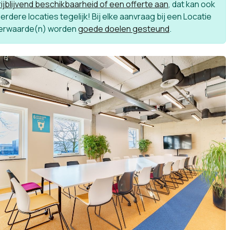
ijblijvend beschikbaarheid of een offerte aan
, dat kan ook
rdere locaties tegelijk! Bij elke aanvraag bij een Locatie
erwaarde(n) worden
goede doelen gesteund
.