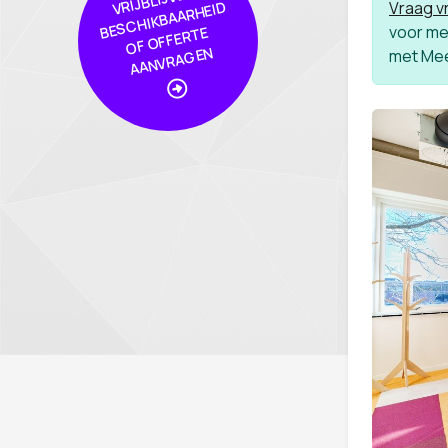
Vraag vr
D
voor mee
BE
TE
N
met Me