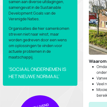
samen aan diverse uitdagingen,
samengevat in de Sustainable
Development Goals van de
Verenigde Naties.
Organisaties die hier samenkomen
streven niet naar winst, maar
worden gedreven door een wens
om oplossingen te vinden voor
actuele problemen in de
maatschappij.
Waarom 
Omdat 
'SOCIAAL ONDERNEMEN IS
onde
HET NIEUWE NORMAAL'
Vanwe
Veel r
Mooie 
berei
VRIJBLIJVE
N
D
S
C
HIKBAAR
HEI
OF
OFFER
AA
NVRA
GE