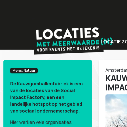
LOCATIE Z
Bijzondere v
Locaties met
Amsterda
Mens, Natuur
Unieke even
KAUW
De Kauwgomballenfabriek is een
IMPA
van de locaties van de Social
Impact Factory, een een
landelijke hotspot op het gebied
van sociaal ondernemerschap.
Hier werken vele organisaties