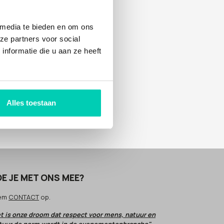
 media te bieden en om ons
ze partners voor social
nformatie die u aan ze heeft
Alles toestaan
E JE MET ONS MEE?
em
CONTACT
op.
t is onze droom dat respect voor mens, natuur en