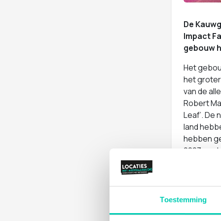
De Kauwgo
Impact Fa
gebouw h
Het gebou
het grote
van de all
Robert Ma
Leaf’. De 
land hebb
hebben geï
2003 gesl
Licht en
Dit pracht
ruimte en 
Toestemming
licht hout
8 vergader