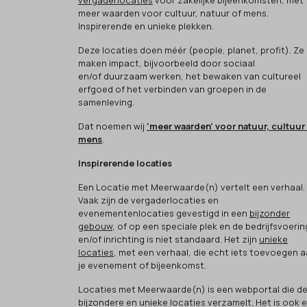
vergaderlocaties
voor zakelijke bijeenkomsten, met
meer waarden voor cultuur, natuur of mens.
Inspirerende en unieke plekken.
Deze locaties doen méér (people, planet, profit). Ze
maken impact, bijvoorbeeld door sociaal
en/of duurzaam werken, het bewaken van cultureel
erfgoed of het verbinden van groepen in de
samenleving.
Dat noemen wij
'meer waarden' voor natuur, cultuur
mens
.
Inspirerende locaties
Een Locatie met Meerwaarde(n) vertelt een verhaal.
Vaak zijn de vergaderlocaties en
evenementenlocaties gevestigd in een
bijzonder
gebouw
, of op een speciale plek en de bedrijfsvoerin
en/of inrichting is niet standaard. Het zijn
unieke
locaties
, met een verhaal, die echt iets toevoegen 
je evenement of bijeenkomst.
Locaties met Meerwaarde(n) is een webportal die d
bijzondere en unieke locaties verzamelt. Het is ook 