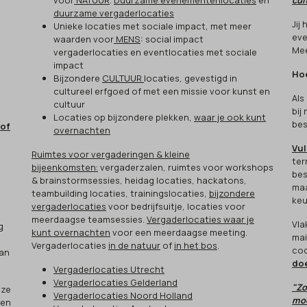
voor
NATUUR
.
Duurzame evenementenlocaties
en
cul
duurzame vergaderlocaties
Jij
Unieke locaties met sociale impact, met meer
eve
waarden voor
MENS
: social impact
Mee
vergaderlocaties en eventlocaties met sociale
impact
Hoe
Bijzondere
CULTUUR
locaties, gevestigd in
cultureel erfgoed of met een missie voor kunst en
Als
cultuur
bij
Locaties op bijzondere plekken,
waar je ook kunt
bes
 of
overnachten
Vul
Ruimtes voor vergaderingen & kleine
ter
bijeenkomsten:
vergaderzalen, ruimtes voor workshops
bes
& brainstormsessies, heidag locaties, hackatons,
maa
teambuilding locaties, trainingslocaties,
bijzondere
keu
vergaderlocaties
voor bedrijfsuitje, locaties voor
meerdaagse teamsessies.
Vergaderlocaties waar je
Vla
g
kunt overnachten
voor een meerdaagse meeting.
mai
Vergaderlocaties
in de natuur
of
in het bos
.
cod
aan
do
Vergaderlocaties Utrecht
Vergaderlocaties Gelderland
"Zo
eze
Vergaderlocaties Noord Holland
moo
een