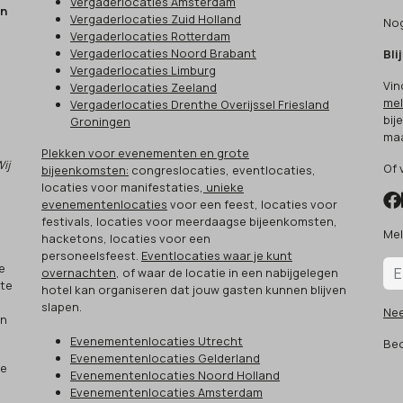
Vergaderlocaties Amsterdam
en
Vergaderlocaties Zuid Holland
Nog
Vergaderlocaties Rotterdam
Vergaderlocaties Noord Brabant
Bli
Vergaderlocaties Limburg
Vin
Vergaderlocaties Zeeland
mel
Vergaderlocaties Drenthe Overijssel Friesland
bij
Groningen
maa
Plekken voor evenementen en grote
Wij
Of 
bijeenkomsten:
congreslocaties, eventlocaties,
locaties voor manifestaties,
unieke
evenementenlocaties
voor een feest, locaties voor
festivals, locaties voor meerdaagse bijeenkomsten,
Mel
hacketons, locaties voor een
.
personeelsfeest.
Eventlocaties waar je kunt
e
overnachten
, of waar de locatie in een nabijgelegen
 te
hotel kan organiseren dat jouw gasten kunnen blijven
slapen.
Ne
an
Evenementenlocaties Utrecht
Beo
Evenementenlocaties Gelderland
ze
Evenementenlocaties Noord Holland
Evenementenlocaties Amsterdam