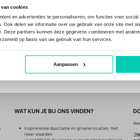
entrale ontvangst kun je terecht voor events, borrels en
 van cookies
nners tot 100 personen. De ruimtes zijn licht en kleurrijk. De
ent en advertenties te personaliseren, om functies voor social
de Verenigde Naties vind je overal terug.
. Ook delen we informatie over uw gebruik van onze site met on
is goede uitvalsbasis
e. Deze partners kunnen deze gegevens combineren met andere i
mballenfabriek is een goede uitvalsbasis aan de zuidkant
erzameld op basis van uw gebruik van hun services.
dam. Gunstig gelegen binnen de ring vlakbij de A2, A9 en de
ed bereikbaar met openbaar vervoer. Je auto opladen doe je
bij de locatie.
Aanpassen
WAT KUN JE BIJ ONS VINDEN?
DO
Ne
n
Inspirerende duurzame en groene locaties, met
meer waarden
"He