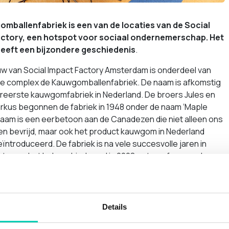
mballenfabriek is een van de locaties van de Social
ctory, een hotspot voor sociaal ondernemerschap. Het
eeft een bijzondere geschiedenis
.
w van Social Impact Factory Amsterdam is onderdeel van
re complex de Kauwgomballenfabriek. De naam is afkomstig
ereerste kauwgomfabriek in Nederland. De broers Jules en
rkus begonnen de fabriek in 1948 onder de naam ‘Maple
naam is een eerbetoon aan de Canadezen die niet alleen ons
en bevrijd, maar ook het product kauwgom in Nederland
ntroduceerd. De fabriek is na vele succesvolle jaren in
oten en het hele gebied werd in 2008 getransformeerd.
 ruimte bij de Kauwgomballenfabriek
ige industriële pand van 1.300 m2 en drie etages kent veel
veel daglicht. De Social Impact Factory richtte het in met veel
Details
 en circulaire materialen. Je kunt er vergaderen in een van de
ruimtes, waar je met 2 tot 70 personen terecht kunt. In