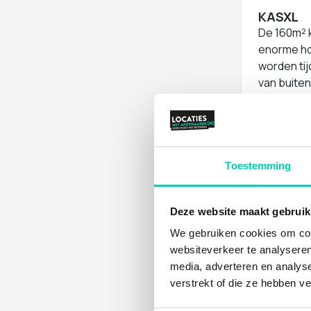
KASXL
De 160m² k
enorme ho
worden ti
van buiten
KasXL is m
voor een e
dinerruimt
Moods t
Toestemming
De modern
200 person
bedienen,
Deze website maakt gebruik
communice
We gebruiken cookies om cont
ook ontvan
websiteverkeer te analyseren
deel van j
media, adverteren en analys
Vergader
verstrekt of die ze hebben v
De locatie