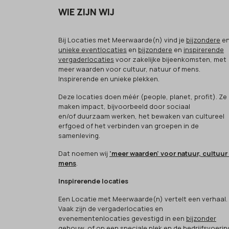
WIE ZIJN WIJ
Bij Locaties met Meerwaarde(n) vind je
bijzondere
e
unieke eventlocaties
en
bijzondere
en
inspirerende
vergaderlocaties
voor zakelijke bijeenkomsten, met
meer waarden voor cultuur, natuur of mens.
Inspirerende en unieke plekken.
Deze locaties doen méér (people, planet, profit). Ze
maken impact, bijvoorbeeld door sociaal
en/of duurzaam werken, het bewaken van cultureel
erfgoed of het verbinden van groepen in de
samenleving.
Dat noemen wij
'meer waarden' voor natuur, cultuur
mens
.
Inspirerende locaties
Een Locatie met Meerwaarde(n) vertelt een verhaal.
Vaak zijn de vergaderlocaties en
evenementenlocaties gevestigd in een
bijzonder
gebouw
, of op een speciale plek en de bedrijfsvoerin