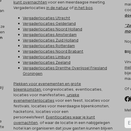
kunt overnachten
voor een meerdaagse meeting.
mai
Vergaderlocaties
in de natuur
of
in het bos
.
cod
aan
do
Vergaderlocaties Utrecht
Vergaderlocaties Gelderland
"Zo
eze
Vergaderlocaties Noord Holland
moo
een
Vergaderlocaties Amsterdam
en
Vergaderlocaties Zuid Holland
Nog
Vergaderlocaties Rotterdam
Vergaderlocaties Noord Brabant
Bli
Vergaderlocaties Limburg
Vin
Vergaderlocaties Zeeland
mel
Vergaderlocaties Drenthe Overijssel Friesland
bij
Groningen
maa
Plekken voor evenementen en grote
Wij
Of 
bijeenkomsten:
congreslocaties, eventlocaties,
locaties voor manifestaties,
unieke
evenementenlocaties
voor een feest, locaties voor
festivals, locaties voor meerdaagse bijeenkomsten,
Mel
hacketons, locaties voor een
.
personeelsfeest.
Eventlocaties waar je kunt
e
overnachten
, of waar de locatie in een nabijgelegen
 te
hotel kan organiseren dat jouw gasten kunnen blijven