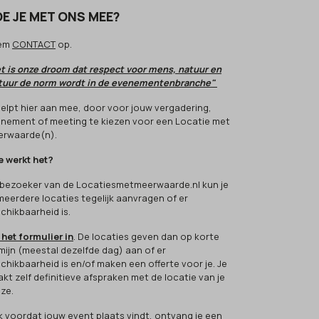
E JE MET ONS MEE?
em
CONTACT
op.
t is onze droom dat respect voor mens, natuur en
tuur de norm wordt in de evenementenbranche"
 helpt hier aan mee, door voor jouw vergadering,
nement of meeting te kiezen voor een Locatie met
rwaarde(n).
 werkt het?
 bezoeker van de Locatiesmetmeerwaarde.nl kun je
 meerdere locaties tegelijk aanvragen of er
chikbaarheid is.
 het formulier in
. De locaties geven dan op korte
mijn (meestal dezelfde dag) aan of er
chikbaarheid is en/of maken een offerte voor je. Je
kt zelf definitieve afspraken met de locatie van je
ze.
k voordat jouw event plaats vindt, ontvang je een