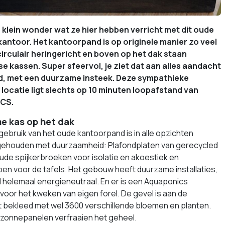
n klein wonder wat ze hier hebben verricht met dit oude
 kantoor. Het kantoorpand is op originele manier zo veel
circulair heringericht en boven op het dak staan
e kassen. Super sfeervol, je ziet dat aan alles aandacht
d, met een duurzame insteek. Deze sympathieke
e locatie ligt slechts op 10 minuten loopafstand van
CS.
e kas op het dak
rgebruik van het oude kantoorpand is in alle opzichten
gehouden met duurzaamheid: Plafondplaten van gerecycled
de spijkerbroeken voor isolatie en akoestiek en
pen voor de tafels. Het gebouw heeft duurzame installaties,
al helemaal energieneutraal. En er is een Aquaponics
 voor het kweken van eigen forel. De gevel is aan de
t bekleed met wel 3600 verschillende bloemen en planten.
 zonnepanelen verfraaien het geheel.