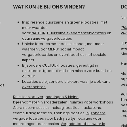
WAT KUN JE BIJ ONS VINDEN?
DO
Ne
n
Inspirerende duurzame en groene locaties, met
meer waarden
"He
voor
NATUUR
.
Duurzame evenementenlocaties
en
cul
duurzame vergaderlocaties
Jij
Unieke locaties met sociale impact, met meer
eve
waarden voor
MENS
: social impact
Mee
vergaderlocaties en eventlocaties met sociale
impact
Hoe
Bijzondere
CULTUUR
locaties, gevestigd in
cultureel erfgoed of met een missie voor kunst en
Als
cultuur
bij
Locaties op bijzondere plekken,
waar je ook kunt
bes
 of
overnachten
Vul
Ruimtes voor vergaderingen & kleine
ter
bijeenkomsten:
vergaderzalen, ruimtes voor workshops
bes
& brainstormsessies, heidag locaties, hackatons,
maa
teambuilding locaties, trainingslocaties,
bijzondere
keu
vergaderlocaties
voor bedrijfsuitje, locaties voor
meerdaagse teamsessies.
Vergaderlocaties waar je
Vla
g