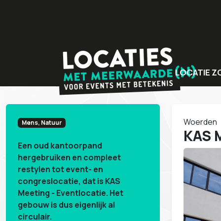
LOCATIE Z
Bijzondere v
Locaties met
Woerden
Mens, Natuur
Unieke even
KAS 
Een oud kantoorpand
hergebruiken en compleet
restylen tot event- en
congreslocatie, dat is KAS
Meeting - Eventlocatie. Het
gebouw is dus eigenlijk al
circulair.