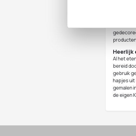
je veel br
prima ver
vergaderr
middelen z
gedecoree
producten,
Heerlijk
Al het ete
bereid doo
gebruik g
hapjes ui
gemalen in
de eigen 