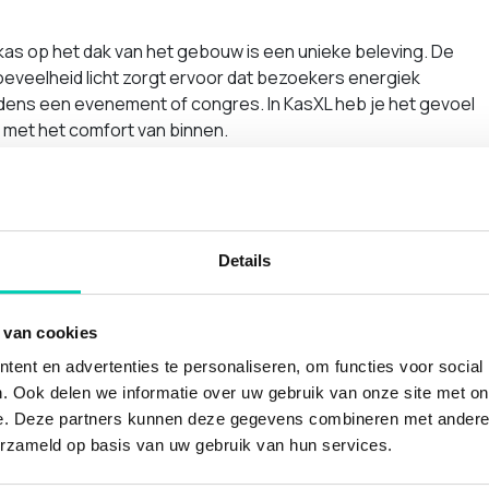
as op het dak van het gebouw is een unieke beleving. De
eveelheid licht zorgt ervoor dat bezoekers energiek
jdens een evenement of congres. In KasXL heb je het gevoel
 met het comfort van binnen.
ultifunctioneel te gebruiken. Bijvoorbeeld als plenaire ruimte
vent of congres, als een centraal cateringplein of als hippe
e.
heater van KAS Meeting - Eventlocatie
Details
e en comfortabel ingerichte congresruimte is geschikt tot
en. De zes geïntegreerde tv-schermen, elk individueel te
 bieden eindeloze mogelijkheden om jouw boodschap te
 van cookies
ren , wat echt een WOW effect heeft. Je kunt je gasten
ent en advertenties te personaliseren, om functies voor social
gen in de ZuidKas of KasXL, bijvoorbeeld voor het informele
. Ook delen we informatie over uw gebruik van onze site met on
e bijeenkomst.
e. Deze partners kunnen deze gegevens combineren met andere i
en en trainen bij KAS in Woerden
erzameld op basis van uw gebruik van hun services.
 beschikt over maar liefst 10 vergaderzalen. Perfect dus als