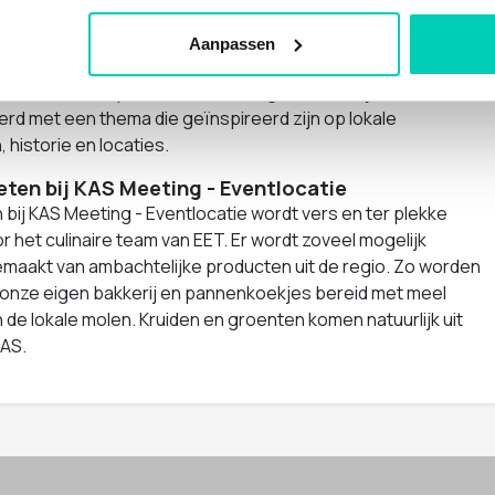
eakoutrooms nodig hebt voor je event. Maar je kunt er ook
gaderen of meerdaagse trainingsdagen organiseren. Alle
Aanpassen
uimtes zijn standaard voorzien van moderne audiovisuele
oals TV’s en flip-overs. De trainingsruimtes zijn subtiel
rd met een thema die geïnspireerd zijn op lokale
 historie en locaties.
 eten bij KAS Meeting - Eventlocatie
n bij KAS Meeting - Eventlocatie wordt vers en ter plekke
r het culinaire team van EET. Er wordt zoveel mogelijk
emaakt van ambachtelijke producten uit de regio. Zo worden
t onze eigen bakkerij en pannenkoekjes bereid met meel
 de lokale molen. Kruiden en groenten komen natuurlijk uit
KAS.