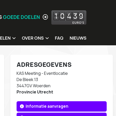
1
0
4
3
9
S
GOEDE DOELEN
ELEN
OVER ONS
FAQ
NIEUWS
 doelen
Jouw locatie hier?
ing
Missie
ADRESGEGEVENS
itters
Meer Waarden
KAS Meeting - Eventlocatie
rkshops
Wie zijn wij
De Bleek 13
3447GV Woerden
s
Ons eigen MVO beleid
Provincie Utrecht
Contact
Informatie aanvragen