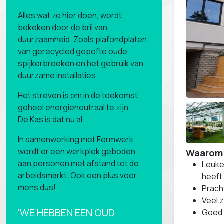
Alles wat ze hier doen, wordt
bekeken door de bril van
duurzaamheid. Zoals plafondplaten
van gerecycled gepofte oude
spijkerbroeken en het gebruik van
duurzame installaties.
Het streven is om in de toekomst
geheel energieneutraal te zijn.
De Kas is dat nu al.
In samenwerking met Fermwerk
wordt er een werkplek geboden
Waarom 
aan personen met afstand tot de
Leuke 
arbeidsmarkt. Ook een plus voor
heeft
mens dus!
Prach
Veel z
'WE HEBBEN EEN OUD
Goed b