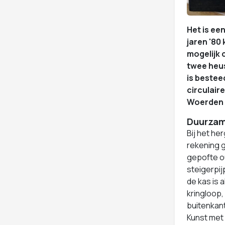
Het is ee
jaren '80
mogelijk 
twee heus
is bestee
circulair
Woerden 
Duurzam
Bij het he
rekening 
gepofte ou
steigerpij
de kas is 
kringloop,
buitenkan
Kunst met