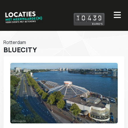
1
0
4
3
9
Rotterdam
BLUECITY