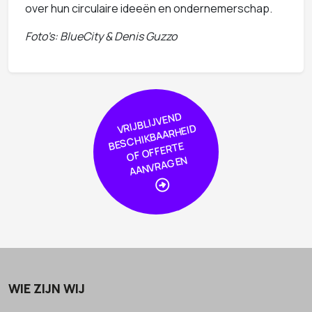
over hun circulaire ideeën en ondernemerschap.
Foto's: BlueCity & Denis Guzzo
VRIJBLIJVE
N
D
S
C
HIKBAAR
HEI
OF
OFFER
AA
NVRA
GE
D
BE
TE
N
WIE ZIJN WIJ