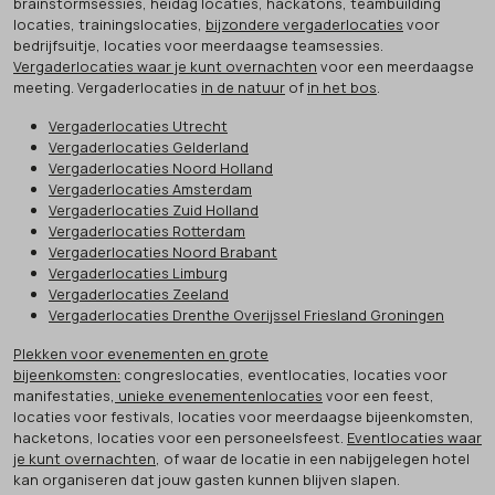
brainstormsessies, heidag locaties, hackatons, teambuilding
locaties, trainingslocaties,
bijzondere vergaderlocaties
voor
bedrijfsuitje, locaties voor meerdaagse teamsessies.
Vergaderlocaties waar je kunt overnachten
voor een meerdaagse
meeting. Vergaderlocaties
in de natuur
of
in het bos
.
Vergaderlocaties Utrecht
Vergaderlocaties Gelderland
Vergaderlocaties Noord Holland
Vergaderlocaties Amsterdam
Vergaderlocaties Zuid Holland
Vergaderlocaties Rotterdam
Vergaderlocaties Noord Brabant
Vergaderlocaties Limburg
Vergaderlocaties Zeeland
Vergaderlocaties Drenthe Overijssel Friesland Groningen
Plekken voor evenementen en grote
bijeenkomsten:
congreslocaties, eventlocaties, locaties voor
manifestaties,
unieke evenementenlocaties
voor een feest,
locaties voor festivals, locaties voor meerdaagse bijeenkomsten,
hacketons, locaties voor een personeelsfeest.
Eventlocaties waar
je kunt overnachten
, of waar de locatie in een nabijgelegen hotel
kan organiseren dat jouw gasten kunnen blijven slapen.