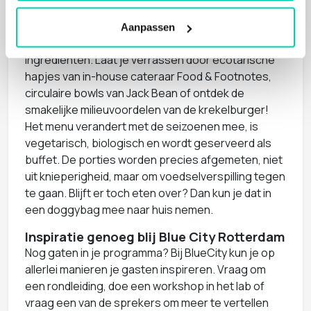
Circulaire catering
Uiteraard is de catering bij BlueCity ook circulair,
Aanpassen
verzorgd door lokale makers met bijzondere
ingrediënten. Laat je verrassen door ecotarische
hapjes van in-house cateraar Food & Footnotes,
circulaire bowls van Jack Bean of ontdek de
smakelijke milieuvoordelen van de krekelburger!
Het menu verandert met de seizoenen mee, is
vegetarisch, biologisch en wordt geserveerd als
buffet. De porties worden precies afgemeten, niet
uit knieperigheid, maar om voedselverspilling tegen
te gaan. Blijft er toch eten over? Dan kun je dat in
een doggybag mee naar huis nemen.
Inspiratie genoeg blij Blue City Rotterdam
Nog gaten in je programma? Bij BlueCity kun je op
allerlei manieren je gasten inspireren. Vraag om
een rondleiding, doe een workshop in het lab of
vraag een van de sprekers om meer te vertellen