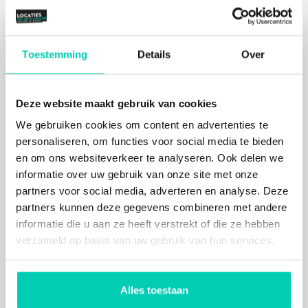
Het oude zwembad staat nog op de nominatie om
gerenoveerd te worden, maar is wel al beschikbaar
voor een evenement. Het is nu nog vrij in te richten.
Je publiek zit op de bodem van het zwembad,
Toestemming
Details
Over
tussen glijbanen en rotspartijen.
Rauwe locatie voor werksessies in
Deze website maakt gebruik van cookies
Rotterdam
We gebruiken cookies om content en advertenties te
De Aula bevindt zich in de oude doucheruimte van
personaliseren, om functies voor social media te bieden
het zwembad. Deze rauwe locatie is heel geschikt
en om ons websiteverkeer te analyseren. Ook delen we
voor pressure cooker- en werksessies. Kom de
informatie over uw gebruik van onze site met onze
Aula in met een doel en verlaat de ruimte pas als je
partners voor social media, adverteren en analyse. Deze
klaar bent. Het is onderdeel van het Lab, de
partners kunnen deze gegevens combineren met andere
werkplaats van Blue City. De Aula is voor sessies
informatie die u aan ze heeft verstrekt of die ze hebben
waar je dynamiek nodig hebt en waar je de meeste
verzameld op basis van uw gebruik van hun services.
interactie met de community van BlueCity kunt
verwachten. Die vrouw achter de pompwagen is
misschien wel bezig met de ontwikkeling van jouw
Alles toestaan
gegroeide verpakking.