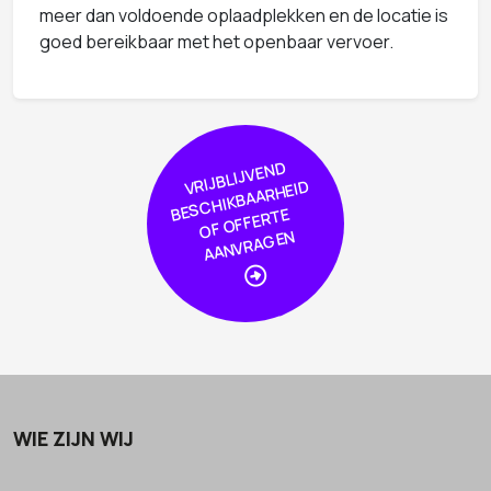
meer dan voldoende oplaadplekken en de locatie is
goed bereikbaar met het openbaar vervoer.
VRIJBLIJVE
N
D
S
C
HIKBAAR
HEI
OF
OFFER
AA
NVRA
GE
D
BE
TE
N
WIE ZIJN WIJ