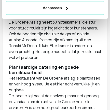
locatie.
Aanpassen
Blijven slapen in de creatiefste
hotelkamers van Nederland
De Groene Afslag heeft 30 hotelkamers, die stuk
voor stuk circulair zijn ingericht door kunstenaars.
Ook de bedden zijn circulair: de gerefurbisde
Auping Auronde-frames zijn afkomstig uit een
Ronald McDonald Huis. Elke kamer is anders en
even prachtig. Het enige nadeel is dat je ze allemaal
wel wil proberen.
Plantaardige catering en goede
bereikbaarheid
Het restaurant van De Groene afslag is plantbased
en van hoog niveau. Je eet hier echt verrukkelijk en
origineel.
De locatie ligt naast de snelweg, maar net genoeg
er vandaan om de rust van de Gooise heide te
ervaren. Er is een heel groot parkeerterrein met