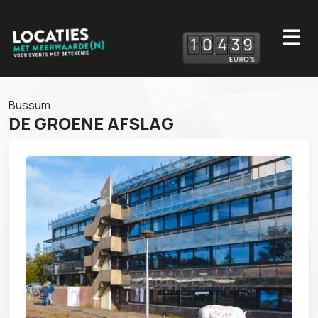
1
0
4
3
9
Bussum
DE GROENE AFSLAG