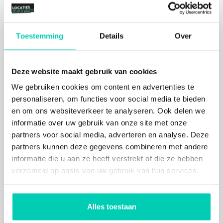
mensenhaai gemaakt van vishaken van Vincent
Mock tot een wandkleed van Claudy Jongstra en
een waterval van televisieschermen.
Toestemming
Details
Over
Elke ruimte van De Groene Afslag in
Bussum is anders
De eventruimtes en vergaderzalen zijn allemaal
Deze website maakt gebruik van cookies
anders ingericht. Er is een rariteitenkabinet vol
We gebruiken cookies om content en advertenties te
curiosa, een Mary Servaeskamer, een boardroom
personaliseren, om functies voor social media te bieden
waar alles van karton is, en een kleurrijk Circus
en om ons websiteverkeer te analyseren. Ook delen we
Andersom waar je op de muur spreuken leest die je
informatie over uw gebruik van onze site met onze
laten omdenken. Of wat dacht je van een
partners voor social media, adverteren en analyse. Deze
collegezaal die in het teken staat van het overview
partners kunnen deze gegevens combineren met andere
effect? Ook de inboedel van het iconische Chinese
informatie die u aan ze heeft verstrekt of die ze hebben
restaurant The Golden River uit Laren kreeg hier
verzameld op basis van uw gebruik van hun services.
een plek.
Diverse grote en kleinere zalen zijn bij elkaar
gegroepeerd rond cateringpleintjes, zodat je een
Alles toestaan
eigen stukje eventspace kunt huren binnen de