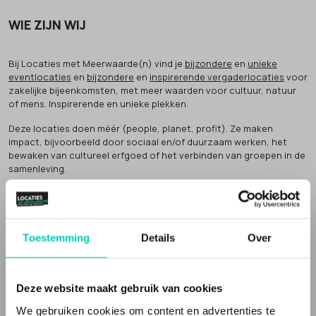
WIE ZIJN WIJ
Bij Locaties met Meerwaarde(n) vind je
bijzondere
en
unieke
eventlocaties
en
bijzondere
en
inspirerende vergaderlocaties
voor
zakelijke bijeenkomsten, met meer waarden voor cultuur, natuur
of mens. Inspirerende en unieke plekken.
Deze locaties doen méér (people, planet, profit). Ze maken
impact, bijvoorbeeld door sociaal en/of duurzaam werken, het
bewaken van cultureel erfgoed of het verbinden van groepen in de
samenleving.
Dat noemen wij
'meer waarden' voor natuur, cultuur of mens
.
Inspirerende locaties
Toestemming
Details
Over
Een Locatie met Meerwaarde(n) vertelt een verhaal. Vaak zijn de
vergaderlocaties en evenementenlocaties gevestigd in een
bijzonder gebouw
, of op een speciale plek en de bedrijfsvoering
en/of inrichting is niet standaard. Het zijn
unieke locaties
, met een
Deze website maakt gebruik van cookies
verhaal, die echt iets toevoegen aan je evenement of bijeenkomst.
We gebruiken cookies om content en advertenties te