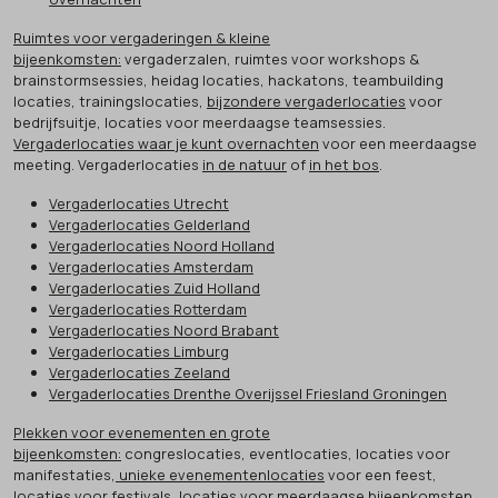
Ruimtes voor vergaderingen & kleine
bijeenkomsten:
vergaderzalen, ruimtes voor workshops &
brainstormsessies, heidag locaties, hackatons, teambuilding
locaties, trainingslocaties,
bijzondere vergaderlocaties
voor
bedrijfsuitje, locaties voor meerdaagse teamsessies.
Vergaderlocaties waar je kunt overnachten
voor een meerdaagse
meeting. Vergaderlocaties
in de natuur
of
in het bos
.
Vergaderlocaties Utrecht
Vergaderlocaties Gelderland
Vergaderlocaties Noord Holland
Vergaderlocaties Amsterdam
Vergaderlocaties Zuid Holland
Vergaderlocaties Rotterdam
Vergaderlocaties Noord Brabant
Vergaderlocaties Limburg
Vergaderlocaties Zeeland
Vergaderlocaties Drenthe Overijssel Friesland Groningen
Plekken voor evenementen en grote
bijeenkomsten:
congreslocaties, eventlocaties, locaties voor
manifestaties,
unieke evenementenlocaties
voor een feest,
locaties voor festivals, locaties voor meerdaagse bijeenkomsten,