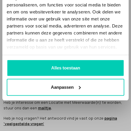
Locaties met Meerwaarde(n) is een webportal die deze bijzondere
personaliseren, om functies voor social media te bieden
en unieke locaties verzamelt. Het is ook een sociale onderneming.
en om ons websiteverkeer te analyseren. Ook delen we
Een deel van onze omzet geven we weg aan
goede doelen
.
informatie over uw gebruik van onze site met onze
partners voor social media, adverteren en analyse. Deze
partners kunnen deze gegevens combineren met andere
informatie die u aan ze heeft verstrekt of die ze hebben
verzameld op basis van uw gebruik van hun services.
Locaties met Meerwaarde(N) is partner van
Future Up
. Wij bouwen
mee aan een economie die klopt.
Alles toestaan
AANMELDEN LOCATIE
Een Locatie met Meerwaarde(n) word je niet zomaar. Hiervoor
Aanpassen
hebben we een aantal
criteria
opgesteld. We komen altijd zelf
langs om het verhaal van de locatie te horen en sfeer te proeven.
Heb je interesse om een Locatie met Meerwaarde(n) te worden,
stuur ons dan een
mailtje
.
Heb je nog vragen? Het antwoord vind je vast op onze
pagina
'veelgestelde vragen'