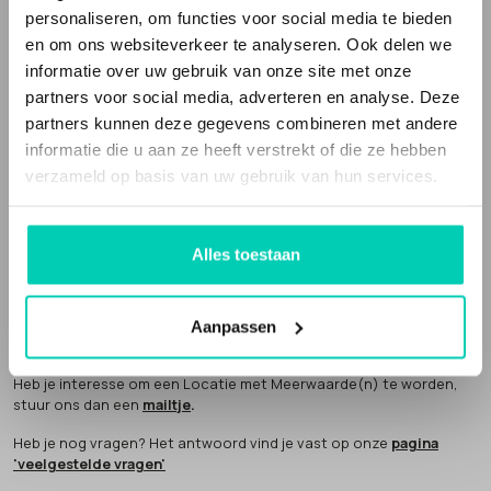
Locaties met Meerwaarde(n) is een webportal die deze bijzondere
personaliseren, om functies voor social media te bieden
en unieke locaties verzamelt. Het is ook een sociale onderneming.
en om ons websiteverkeer te analyseren. Ook delen we
Een deel van onze omzet geven we weg aan
goede doelen
.
informatie over uw gebruik van onze site met onze
partners voor social media, adverteren en analyse. Deze
partners kunnen deze gegevens combineren met andere
informatie die u aan ze heeft verstrekt of die ze hebben
verzameld op basis van uw gebruik van hun services.
Locaties met Meerwaarde(N) is partner van
Future Up
. Wij bouwen
mee aan een economie die klopt.
Alles toestaan
AANMELDEN LOCATIE
Een Locatie met Meerwaarde(n) word je niet zomaar. Hiervoor
Aanpassen
hebben we een aantal
criteria
opgesteld. We komen altijd zelf
langs om het verhaal van de locatie te horen en sfeer te proeven.
Heb je interesse om een Locatie met Meerwaarde(n) te worden,
stuur ons dan een
mailtje
.
Heb je nog vragen? Het antwoord vind je vast op onze
pagina
'veelgestelde vragen'