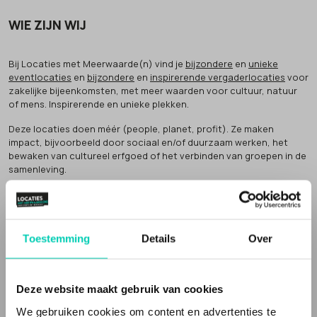
WIE ZIJN WIJ
Bij Locaties met Meerwaarde(n) vind je
bijzondere
en
unieke
eventlocaties
en
bijzondere
en
inspirerende vergaderlocaties
voor
zakelijke bijeenkomsten, met meer waarden voor cultuur, natuur
of mens. Inspirerende en unieke plekken.
Deze locaties doen méér (people, planet, profit). Ze maken
impact, bijvoorbeeld door sociaal en/of duurzaam werken, het
bewaken van cultureel erfgoed of het verbinden van groepen in de
samenleving.
Dat noemen wij
'meer waarden' voor natuur, cultuur of mens
.
Inspirerende locaties
Toestemming
Details
Over
Een Locatie met Meerwaarde(n) vertelt een verhaal. Vaak zijn de
vergaderlocaties en evenementenlocaties gevestigd in een
bijzonder gebouw
, of op een speciale plek en de bedrijfsvoering
en/of inrichting is niet standaard. Het zijn
unieke locaties
, met een
Deze website maakt gebruik van cookies
verhaal, die echt iets toevoegen aan je evenement of bijeenkomst.
We gebruiken cookies om content en advertenties te