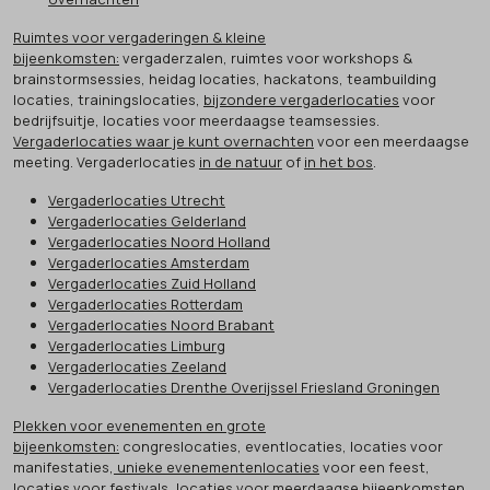
Ruimtes voor vergaderingen & kleine
bijeenkomsten:
vergaderzalen, ruimtes voor workshops &
brainstormsessies, heidag locaties, hackatons, teambuilding
locaties, trainingslocaties,
bijzondere vergaderlocaties
voor
bedrijfsuitje, locaties voor meerdaagse teamsessies.
Vergaderlocaties waar je kunt overnachten
voor een meerdaagse
meeting. Vergaderlocaties
in de natuur
of
in het bos
.
Vergaderlocaties Utrecht
Vergaderlocaties Gelderland
Vergaderlocaties Noord Holland
Vergaderlocaties Amsterdam
Vergaderlocaties Zuid Holland
Vergaderlocaties Rotterdam
Vergaderlocaties Noord Brabant
Vergaderlocaties Limburg
Vergaderlocaties Zeeland
Vergaderlocaties Drenthe Overijssel Friesland Groningen
Plekken voor evenementen en grote
bijeenkomsten:
congreslocaties, eventlocaties, locaties voor
manifestaties,
unieke evenementenlocaties
voor een feest,
locaties voor festivals, locaties voor meerdaagse bijeenkomsten,