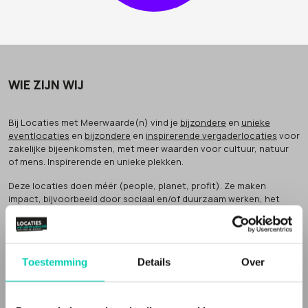
WIE ZIJN WIJ
Bij Locaties met Meerwaarde(n) vind je
bijzondere
en
unieke
eventlocaties
en
bijzondere
en
inspirerende vergaderlocaties
voor
zakelijke bijeenkomsten, met meer waarden voor cultuur, natuur
of mens. Inspirerende en unieke plekken.
Deze locaties doen méér (people, planet, profit). Ze maken
impact, bijvoorbeeld door sociaal en/of duurzaam werken, het
bewaken van cultureel erfgoed of het verbinden van groepen in de
samenleving.
Dat noemen wij
'meer waarden' voor natuur, cultuur of mens
.
Toestemming
Details
Over
Inspirerende locaties
Een Locatie met Meerwaarde(n) vertelt een verhaal. Vaak zijn de