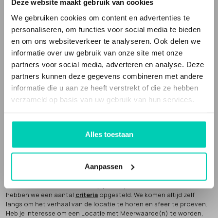
vergaderlocaties en evenementenlocaties gevestigd in een
Deze website maakt gebruik van cookies
bijzonder gebouw
, of op een speciale plek en de bedrijfsvoering
We gebruiken cookies om content en advertenties te
en/of inrichting is niet standaard. Het zijn
unieke locaties
, met een
verhaal, die echt iets toevoegen aan je evenement of bijeenkomst.
personaliseren, om functies voor social media te bieden
en om ons websiteverkeer te analyseren. Ook delen we
Locaties met Meerwaarde(n) is een webportal die deze bijzondere
informatie over uw gebruik van onze site met onze
en unieke locaties verzamelt. Het is ook een sociale onderneming.
partners voor social media, adverteren en analyse. Deze
Een deel van onze omzet geven we weg aan
goede doelen
.
partners kunnen deze gegevens combineren met andere
informatie die u aan ze heeft verstrekt of die ze hebben
verzameld op basis van uw gebruik van hun services.
Alles toestaan
Locaties met Meerwaarde(N) is partner van
Future Up
. Wij bouwen
mee aan een economie die klopt.
AANMELDEN LOCATIE
Aanpassen
Een Locatie met Meerwaarde(n) word je niet zomaar. Hiervoor
hebben we een aantal
criteria
opgesteld. We komen altijd zelf
langs om het verhaal van de locatie te horen en sfeer te proeven.
Heb je interesse om een Locatie met Meerwaarde(n) te worden,