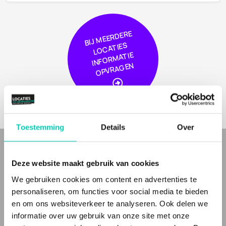
BIJ
MEER
DERE
L
O
CA
TIE
I
NF
OR
MA
OPVRA
GE
S
TIE
N
Toestemming
Details
Over
WIE ZIJN WIJ
Deze website maakt gebruik van cookies
We gebruiken cookies om content en advertenties te
Bij Locaties met Meerwaarde(n) vind je
bijzondere
en
unieke
personaliseren, om functies voor social media te bieden
eventlocaties
en
bijzondere
en
inspirerende vergaderlocaties
voor
en om ons websiteverkeer te analyseren. Ook delen we
zakelijke bijeenkomsten, met meer waarden voor cultuur, natuur
of mens. Inspirerende en unieke plekken.
informatie over uw gebruik van onze site met onze