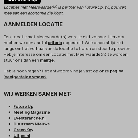
Locaties met Meerwaarde(N) is partner van
Future Up
. Wij bouwen
mee aan een economie die klopt.
AANMELDEN LOCATIE
Een Locatie met Meerwaarde(n) word je niet zomaar. Hiervoor
hebben we een aantal
criteria
opgesteld. We komen altijd zelf
langs om het verhaal van de locatie te horen en sfeer te proeven.
Heb je interesse om een Locatie met Meerwaarde(n) te worden,
stuur ons dan een
mailtje
.
Heb je nog vragen? Het antwoord vind je vast op onze
pagina
'veelgestelde vragen'
WIJ WERKEN SAMEN MET:
Future Up
Meeting Magazine
Eventbranche.nl
Duurzaam Nieuws
Green Key
Uitjes.nl