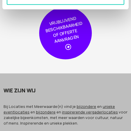
VRIJBLIJVE
N
D
S
C
HIKBAAR
HEI
OF
OFFER
AA
NVRA
GE
D
BE
TE
N
WIE ZIJN WIJ
Bij Locaties met Meerwaarde(n) vind je
bijzondere
en
unieke
eventlocaties
en
bijzondere
en
inspirerende vergaderlocaties
voor
zakelijke bijeenkomsten, met meer waarden voor cultuur, natuur
of mens. Inspirerende en unieke plekken.