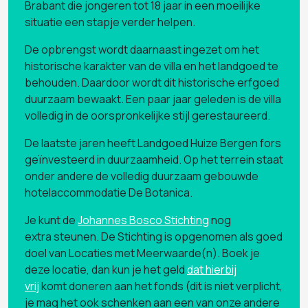
Brabant die jongeren tot 18 jaar in een moeilijke
situatie een stapje verder helpen.
De opbrengst wordt daarnaast ingezet om het
historische karakter van de villa en het landgoed te
behouden. Daardoor wordt dit historische erfgoed
duurzaam bewaakt. Een paar jaar geleden is de villa
volledig in de oorspronkelijke stijl gerestaureerd.
De laatste jaren heeft Landgoed Huize Bergen fors
geïnvesteerd in duurzaamheid. Op het terrein staat
onder andere de volledig duurzaam gebouwde
hotelaccommodatie De Botanica.
Je kunt de
Johannes Bosco Stichting
nog
extra steunen. De Stichting is opgenomen als goed
doel van Locaties met Meerwaarde(n). Boek je
deze locatie, dan kun je het geld
dat hierbij
vrij
komt doneren aan het fonds (dit is niet verplicht,
je mag het ook schenken aan een van onze andere