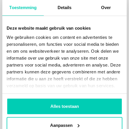
Sfeer en comfort
Toestemming
Details
Over
Landgoed Huize Bergen heeft de huiselijke sfeer
van vroeger maar dan met hedendaags comfort. In
totaal heeft de locatie 20 stijlkamers en moderne
Deze website maakt gebruik van cookies
zalen en overnachten in een van de 105
We gebruiken cookies om content en advertenties te
hotelkamers behoort ook tot de mogelijkheden.
personaliseren, om functies voor social media te bieden
Onlangs is het hotel prachtig gerenoveerd.
en om ons websiteverkeer te analyseren. Ook delen we
Meerdaagse bijeenkomst
informatie over uw gebruik van onze site met onze
Ook op culinair gebied is er van alles mogelijk. Een
partners voor social media, adverteren en analyse. Deze
heerlijke plek voor een meerdaagse bijeenkomst.
partners kunnen deze gegevens combineren met andere
informatie die u aan ze heeft verstrekt of die ze hebben
Landgoed Huize Bergen maakt samen met
verzameld op basis van uw gebruik van hun services.
Eigentijdserf
onderdeel uit van Joannes
Hospitality. Een sociale onderneming met een
maatschappelijke missie.
Alles toestaan
Aanpassen