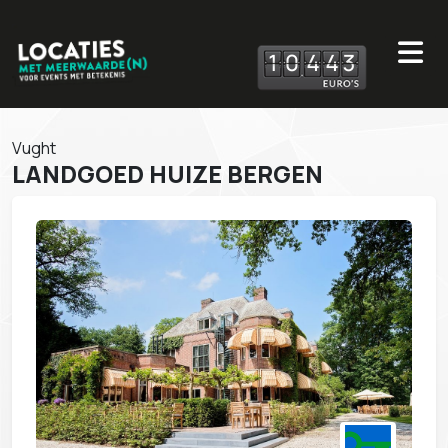
1
0
4
4
3
Vught
LANDGOED HUIZE BERGEN