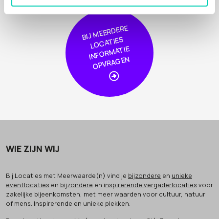
BIJ
MEER
DERE
L
O
CA
TIE
I
NF
OR
MA
OPVRA
GE
S
TIE
N
WIE ZIJN WIJ
Bij Locaties met Meerwaarde(n) vind je
bijzondere
en
unieke
eventlocaties
en
bijzondere
en
inspirerende vergaderlocaties
voor
zakelijke bijeenkomsten, met meer waarden voor cultuur, natuur
of mens. Inspirerende en unieke plekken.