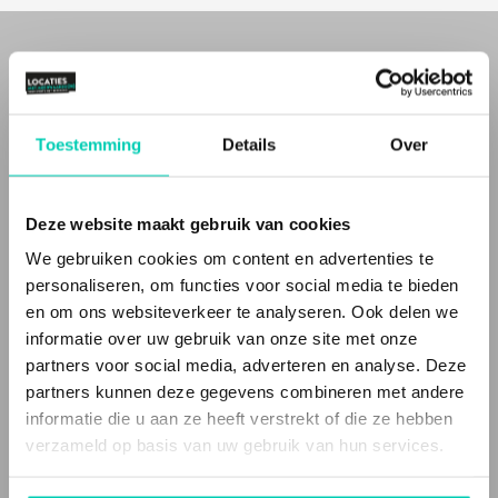
WIE ZIJN WIJ
Bij Locaties met Meerwaarde(n) vind je
bijzondere
en
unieke
Toestemming
Details
Over
eventlocaties
en
bijzondere
en
inspirerende vergaderlocaties
voor
zakelijke bijeenkomsten, met meer waarden voor cultuur, natuur
of mens. Inspirerende en unieke plekken.
Deze website maakt gebruik van cookies
Deze locaties doen méér (people, planet, profit). Ze maken
We gebruiken cookies om content en advertenties te
impact, bijvoorbeeld door sociaal en/of duurzaam werken, het
bewaken van cultureel erfgoed of het verbinden van groepen in de
personaliseren, om functies voor social media te bieden
samenleving.
en om ons websiteverkeer te analyseren. Ook delen we
informatie over uw gebruik van onze site met onze
Dat noemen wij
'meer waarden' voor natuur, cultuur of mens
.
partners voor social media, adverteren en analyse. Deze
Inspirerende locaties
partners kunnen deze gegevens combineren met andere
informatie die u aan ze heeft verstrekt of die ze hebben
Een Locatie met Meerwaarde(n) vertelt een verhaal. Vaak zijn de
vergaderlocaties en evenementenlocaties gevestigd in een
verzameld op basis van uw gebruik van hun services.
bijzonder gebouw
, of op een speciale plek en de bedrijfsvoering
en/of inrichting is niet standaard. Het zijn
unieke locaties
, met een