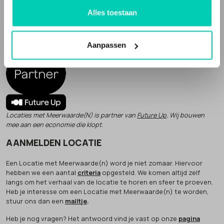
verhaal, die echt iets toevoegen aan je evenement of bijeenkomst.
Alles toestaan
Locaties met Meerwaarde(n) is een webportal die deze bijzondere
en unieke locaties verzamelt. Het is ook een sociale onderneming.
Een deel van onze omzet geven we weg aan
goede doelen
.
Aanpassen
Locaties met Meerwaarde(N) is partner van
Future Up
. Wij bouwen
mee aan een economie die klopt.
AANMELDEN LOCATIE
Een Locatie met Meerwaarde(n) word je niet zomaar. Hiervoor
hebben we een aantal
criteria
opgesteld. We komen altijd zelf
langs om het verhaal van de locatie te horen en sfeer te proeven.
Heb je interesse om een Locatie met Meerwaarde(n) te worden,
stuur ons dan een
mailtje
.
Heb je nog vragen? Het antwoord vind je vast op onze
pagina