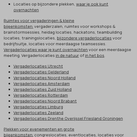
Locaties op bijzondere plekken,
waar je ook kunt
overnachten
Ruimtes voor vergaderingen & kleine
bijeenkomsten:
vergaderzalen, ruimtes voor workshops &
brainstormsessies, heidag locaties, hackatons, teambuilding
locaties, trainingslocaties,
bijzondere vergaderlocaties
voor
bedrijfsuitje, locaties voor meerdaagse teamsessies.
Vergaderlocaties waar je kunt overnachten
voor een meerdaagse
meeting. Vergaderlocaties
in de natuur
of
in het bos
.
Vergaderlocaties Utrecht
Vergaderlocaties Gelderland
Vergaderlocaties Noord Holland
Vergaderlocaties Amsterdam
Vergaderlocaties Zuid Holland
Vergaderlocaties Rotterdam
Vergaderlocaties Noord Brabant
Vergaderlocaties Limburg
Vergaderlocaties Zeeland
Vergaderlocaties Drenthe Overijssel Friesland Groningen
Plekken voor evenementen en grote
bijeenkomsten:
congreslocaties, eventlocaties, locaties voor