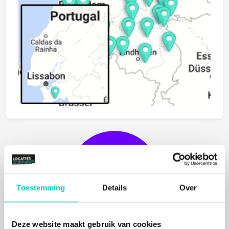
BIJ
MEER
DERE
L
O
CA
TIE
I
NF
OR
MA
OPVRA
GE
S
TIE
N
Toestemming
Details
Over
Deze website maakt gebruik van cookies