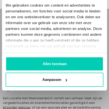
We gebruiken cookies om content en advertenties te
personaliseren, om functies voor social media te bieden
en om ons websiteverkeer te analyseren. Ook delen we
WIE ZIJN WIJ
informatie over uw gebruik van onze site met onze
partners voor social media, adverteren en analyse. Deze
partners kunnen deze gegevens combineren met andere
Bij Locaties met Meerwaarde(n) vind je
bijzondere
en
unieke
informatie die u aan ze heeft verstrekt of die ze hebben
eventlocaties
en
bijzondere
en
inspirerende vergaderlocaties
voor
zakelijke bijeenkomsten, met meer waarden voor cultuur, natuur
verzameld op basis van uw gebruik van hun services.
of mens. Inspirerende en unieke plekken.
Deze locaties doen méér (people, planet, profit). Ze maken
impact, bijvoorbeeld door sociaal en/of duurzaam werken, het
Alles toestaan
bewaken van cultureel erfgoed of het verbinden van groepen in de
samenleving.
Aanpassen
Dat noemen wij
'meer waarden' voor natuur, cultuur of mens
.
Inspirerende locaties
Een Locatie met Meerwaarde(n) vertelt een verhaal. Vaak zijn de
vergaderlocaties en evenementenlocaties gevestigd in een
bijzonder gebouw
, of op een speciale plek en de bedrijfsvoering