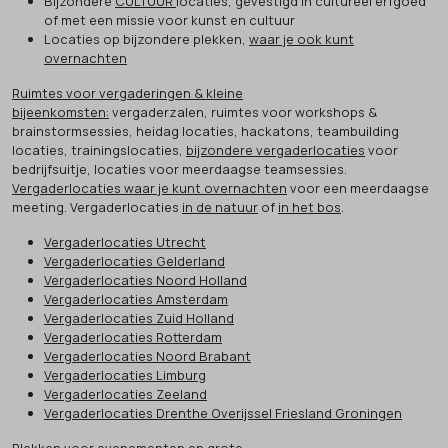
Bijzondere
CULTUUR
locaties, gevestigd in cultureel erfgoed
of met een missie voor kunst en cultuur
Locaties op bijzondere plekken,
waar je ook kunt
overnachten
Ruimtes voor vergaderingen & kleine
bijeenkomsten:
vergaderzalen, ruimtes voor workshops &
brainstormsessies, heidag locaties, hackatons, teambuilding
locaties, trainingslocaties,
bijzondere vergaderlocaties
voor
bedrijfsuitje, locaties voor meerdaagse teamsessies.
Vergaderlocaties waar je kunt overnachten
voor een meerdaagse
meeting. Vergaderlocaties
in de natuur
of
in het bos
.
Vergaderlocaties Utrecht
Vergaderlocaties Gelderland
Vergaderlocaties Noord Holland
Vergaderlocaties Amsterdam
Vergaderlocaties Zuid Holland
Vergaderlocaties Rotterdam
Vergaderlocaties Noord Brabant
Vergaderlocaties Limburg
Vergaderlocaties Zeeland
Vergaderlocaties Drenthe Overijssel Friesland Groningen
Plekken voor evenementen en grote