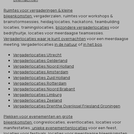
Ruimtes voor vergaderingen & kleine
bijeenkomsten:
vergaderzalen, ruimtes voor workshops &
brainstormsessies, heidag locaties, hackatons, teambuilding
locaties, trainingslocaties,
bijzondere vergaderlocaties
voor
bedrijfsuitje, locaties voor meerdaagse teamsessies.
Vergaderlocaties waar je kunt overnachten
voor een meerdaagse
meeting. Vergaderlocaties
in de natuur
of
in het bos
.
Vergaderlocaties Utrecht
Vergaderlocaties Gelderland
Vergaderlocaties Noord Holland
Vergaderlocaties Amsterdam
Vergaderlocaties Zuid Holland
Vergaderlocaties Rotterdam
Vergaderlocaties Noord Brabant
Vergaderlocaties Limburg
Vergaderlocaties Zeeland
Vergaderlocaties Drenthe Overijssel Friesland Groningen
Plekken voor evenementen en grote
bijeenkomsten:
congreslocaties, eventlocaties, locaties voor
manifestaties,
unieke evenementenlocaties
voor een feest,
locaties voor festivals, locaties voor meerdaagse bijeenkomsten,