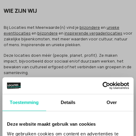
WIE ZIJN WIJ
Bij Locaties met Meerwaarde(n) vind je
bijzondere
en
unieke
eventlocaties
en
bijzondere
en
inspirerende vergaderlocaties
voor
zakelijke bijeenkomsten, met meer waarden voor cultuur, natuur
of mens. Inspirerende en unieke plekken.
Deze locaties doen méér (people, planet, profit). Ze maken
impact, bijvoorbeeld door sociaal en/of duurzaam werken, het
bewaken van cultureel erfgoed of het verbinden van groepen in de
samenleving.
Dat noemen wij
'meer waarden' voor natuur, cultuur of mens
.
Inspirerende locaties
Toestemming
Details
Over
Een Locatie met Meerwaarde(n) vertelt een verhaal. Vaak zijn de
vergaderlocaties en evenementenlocaties gevestigd in een
bijzonder gebouw
, of op een speciale plek en de bedrijfsvoering
en/of inrichting is niet standaard. Het zijn
unieke locaties
, met een
Deze website maakt gebruik van cookies
verhaal, die echt iets toevoegen aan je evenement of bijeenkomst.
We gebruiken cookies om content en advertenties te