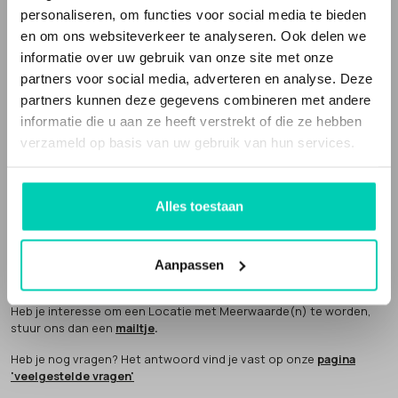
Locaties met Meerwaarde(n) is een webportal die deze bijzondere
personaliseren, om functies voor social media te bieden
en unieke locaties verzamelt. Het is ook een sociale onderneming.
en om ons websiteverkeer te analyseren. Ook delen we
Een deel van onze omzet geven we weg aan
goede doelen
.
informatie over uw gebruik van onze site met onze
partners voor social media, adverteren en analyse. Deze
partners kunnen deze gegevens combineren met andere
informatie die u aan ze heeft verstrekt of die ze hebben
verzameld op basis van uw gebruik van hun services.
Locaties met Meerwaarde(N) is partner van
Future Up
. Wij bouwen
mee aan een economie die klopt.
Alles toestaan
AANMELDEN LOCATIE
Een Locatie met Meerwaarde(n) word je niet zomaar. Hiervoor
Aanpassen
hebben we een aantal
criteria
opgesteld. We komen altijd zelf
langs om het verhaal van de locatie te horen en sfeer te proeven.
Heb je interesse om een Locatie met Meerwaarde(n) te worden,
stuur ons dan een
mailtje
.
Heb je nog vragen? Het antwoord vind je vast op onze
pagina
'veelgestelde vragen'