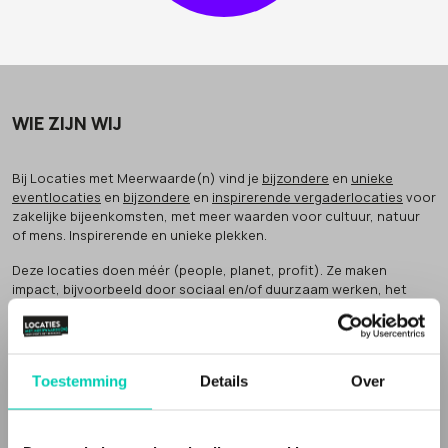
WIE ZIJN WIJ
Bij Locaties met Meerwaarde(n) vind je
bijzondere
en
unieke
eventlocaties
en
bijzondere
en
inspirerende vergaderlocaties
voor
zakelijke bijeenkomsten, met meer waarden voor cultuur, natuur
of mens. Inspirerende en unieke plekken.
Deze locaties doen méér (people, planet, profit). Ze maken
impact, bijvoorbeeld door sociaal en/of duurzaam werken, het
bewaken van cultureel erfgoed of het verbinden van groepen in de
samenleving.
Dat noemen wij
'meer waarden' voor natuur, cultuur of mens
.
Toestemming
Details
Over
Inspirerende locaties
Een Locatie met Meerwaarde(n) vertelt een verhaal. Vaak zijn de