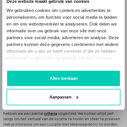
vergaderlocaties en evenementenlocaties gevestigd in een
Deze website maakt gebruik van cookies
bijzonder gebouw
, of op een speciale plek en de bedrijfsvoering
We gebruiken cookies om content en advertenties te
en/of inrichting is niet standaard. Het zijn
unieke locaties
, met een
verhaal, die echt iets toevoegen aan je evenement of bijeenkomst.
personaliseren, om functies voor social media te bieden
en om ons websiteverkeer te analyseren. Ook delen we
Locaties met Meerwaarde(n) is een webportal die deze bijzondere
informatie over uw gebruik van onze site met onze
en unieke locaties verzamelt. Het is ook een sociale onderneming.
partners voor social media, adverteren en analyse. Deze
Een deel van onze omzet geven we weg aan
goede doelen
.
partners kunnen deze gegevens combineren met andere
informatie die u aan ze heeft verstrekt of die ze hebben
verzameld op basis van uw gebruik van hun services.
Alles toestaan
Locaties met Meerwaarde(N) is partner van
Future Up
. Wij bouwen
mee aan een economie die klopt.
AANMELDEN LOCATIE
Aanpassen
Een Locatie met Meerwaarde(n) word je niet zomaar. Hiervoor
hebben we een aantal
criteria
opgesteld. We komen altijd zelf
langs om het verhaal van de locatie te horen en sfeer te proeven.
Heb je interesse om een Locatie met Meerwaarde(n) te worden,