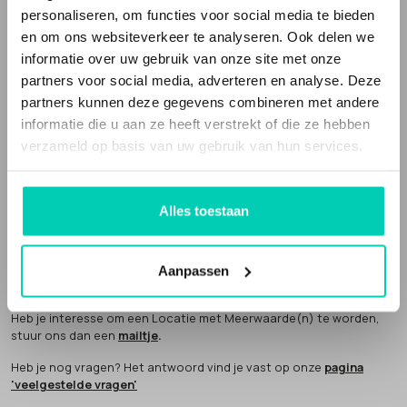
Locaties met Meerwaarde(n) is een webportal die deze bijzondere
personaliseren, om functies voor social media te bieden
en unieke locaties verzamelt. Het is ook een sociale onderneming.
en om ons websiteverkeer te analyseren. Ook delen we
Een deel van onze omzet geven we weg aan
goede doelen
.
informatie over uw gebruik van onze site met onze
partners voor social media, adverteren en analyse. Deze
partners kunnen deze gegevens combineren met andere
informatie die u aan ze heeft verstrekt of die ze hebben
verzameld op basis van uw gebruik van hun services.
Locaties met Meerwaarde(N) is partner van
Future Up
. Wij bouwen
mee aan een economie die klopt.
Alles toestaan
AANMELDEN LOCATIE
Een Locatie met Meerwaarde(n) word je niet zomaar. Hiervoor
Aanpassen
hebben we een aantal
criteria
opgesteld. We komen altijd zelf
langs om het verhaal van de locatie te horen en sfeer te proeven.
Heb je interesse om een Locatie met Meerwaarde(n) te worden,
stuur ons dan een
mailtje
.
Heb je nog vragen? Het antwoord vind je vast op onze
pagina
'veelgestelde vragen'