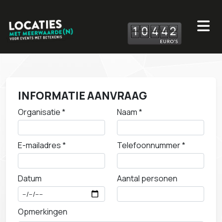
1
0
4
4
2
INFORMATIE AANVRAAG
Organisatie *
Naam *
E-mailadres *
Telefoonnummer *
Datum
Aantal personen
Opmerkingen