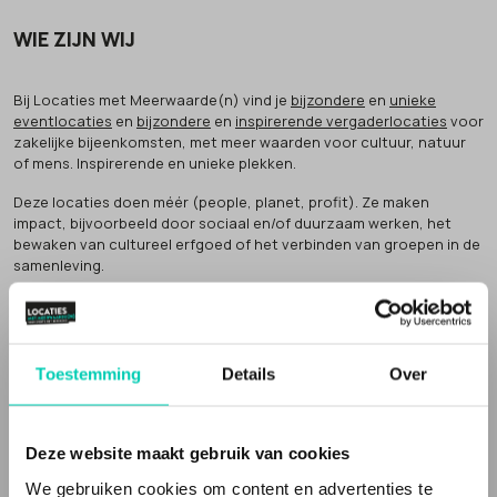
WIE ZIJN WIJ
Bij Locaties met Meerwaarde(n) vind je
bijzondere
en
unieke
eventlocaties
en
bijzondere
en
inspirerende vergaderlocaties
voor
zakelijke bijeenkomsten, met meer waarden voor cultuur, natuur
of mens. Inspirerende en unieke plekken.
Deze locaties doen méér (people, planet, profit). Ze maken
impact, bijvoorbeeld door sociaal en/of duurzaam werken, het
bewaken van cultureel erfgoed of het verbinden van groepen in de
samenleving.
Dat noemen wij
'meer waarden' voor natuur, cultuur of mens
.
Inspirerende locaties
Toestemming
Details
Over
Een Locatie met Meerwaarde(n) vertelt een verhaal. Vaak zijn de
vergaderlocaties en evenementenlocaties gevestigd in een
bijzonder gebouw
, of op een speciale plek en de bedrijfsvoering
en/of inrichting is niet standaard. Het zijn
unieke locaties
, met een
Deze website maakt gebruik van cookies
verhaal, die echt iets toevoegen aan je evenement of bijeenkomst.
We gebruiken cookies om content en advertenties te