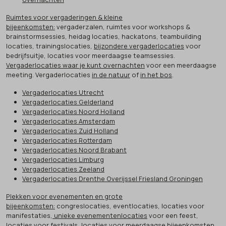
Ruimtes voor vergaderingen & kleine
bijeenkomsten:
vergaderzalen, ruimtes voor workshops &
brainstormsessies, heidag locaties, hackatons, teambuilding
locaties, trainingslocaties,
bijzondere vergaderlocaties
voor
bedrijfsuitje, locaties voor meerdaagse teamsessies.
Vergaderlocaties waar je kunt overnachten
voor een meerdaagse
meeting. Vergaderlocaties
in de natuur
of
in het bos
.
Vergaderlocaties Utrecht
Vergaderlocaties Gelderland
Vergaderlocaties Noord Holland
Vergaderlocaties Amsterdam
Vergaderlocaties Zuid Holland
Vergaderlocaties Rotterdam
Vergaderlocaties Noord Brabant
Vergaderlocaties Limburg
Vergaderlocaties Zeeland
Vergaderlocaties Drenthe Overijssel Friesland Groningen
Plekken voor evenementen en grote
bijeenkomsten:
congreslocaties, eventlocaties, locaties voor
manifestaties,
unieke evenementenlocaties
voor een feest,
locaties voor festivals, locaties voor meerdaagse bijeenkomsten,