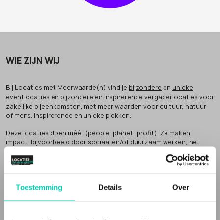
WIE ZIJN WIJ
Bij Locaties met Meerwaarde(n) vind je
bijzondere
en
unieke
eventlocaties
en
bijzondere
en
inspirerende vergaderlocaties
voor
zakelijke bijeenkomsten, met meer waarden voor cultuur, natuur
of mens. Inspirerende en unieke plekken.
Deze locaties doen méér (people, planet, profit). Ze maken
impact, bijvoorbeeld door sociaal en/of duurzaam werken, het
bewaken van cultureel erfgoed of het verbinden van groepen in de
samenleving.
Dat noemen wij
'meer waarden' voor natuur, cultuur of mens
.
Toestemming
Details
Over
Inspirerende locaties
Een Locatie met Meerwaarde(n) vertelt een verhaal. Vaak zijn de