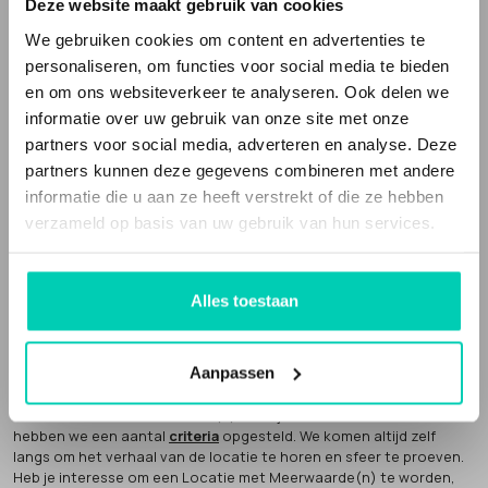
vergaderlocaties en evenementenlocaties gevestigd in een
Deze website maakt gebruik van cookies
bijzonder gebouw
, of op een speciale plek en de bedrijfsvoering
We gebruiken cookies om content en advertenties te
en/of inrichting is niet standaard. Het zijn
unieke locaties
, met een
verhaal, die echt iets toevoegen aan je evenement of bijeenkomst.
personaliseren, om functies voor social media te bieden
en om ons websiteverkeer te analyseren. Ook delen we
Locaties met Meerwaarde(n) is een webportal die deze bijzondere
informatie over uw gebruik van onze site met onze
en unieke locaties verzamelt. Het is ook een sociale onderneming.
partners voor social media, adverteren en analyse. Deze
Een deel van onze omzet geven we weg aan
goede doelen
.
partners kunnen deze gegevens combineren met andere
informatie die u aan ze heeft verstrekt of die ze hebben
verzameld op basis van uw gebruik van hun services.
Alles toestaan
Locaties met Meerwaarde(N) is partner van
Future Up
. Wij bouwen
mee aan een economie die klopt.
AANMELDEN LOCATIE
Aanpassen
Een Locatie met Meerwaarde(n) word je niet zomaar. Hiervoor
hebben we een aantal
criteria
opgesteld. We komen altijd zelf
langs om het verhaal van de locatie te horen en sfeer te proeven.
Heb je interesse om een Locatie met Meerwaarde(n) te worden,