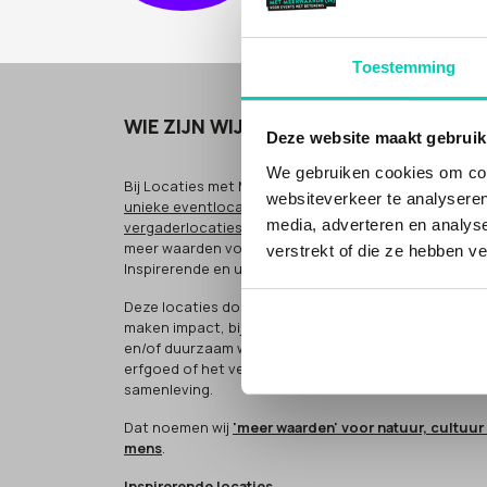
Toestemming
WIE ZIJN WIJ
Deze website maakt gebruik
We gebruiken cookies om cont
Bij Locaties met Meerwaarde(n) vind je
bijzondere
e
websiteverkeer te analyseren
unieke eventlocaties
en
bijzondere
en
inspirerende
media, adverteren en analys
vergaderlocaties
voor zakelijke bijeenkomsten, met
meer waarden voor cultuur, natuur of mens.
verstrekt of die ze hebben v
Inspirerende en unieke plekken.
Deze locaties doen méér (people, planet, profit). Ze
maken impact, bijvoorbeeld door sociaal
en/of duurzaam werken, het bewaken van cultureel
erfgoed of het verbinden van groepen in de
samenleving.
Dat noemen wij
'meer waarden' voor natuur, cultuur
mens
.
Inspirerende locaties