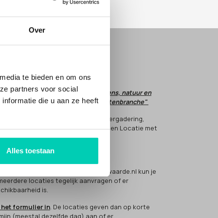
Over
E JE MET ONS MEE?
em
CONTACT
op.
 media te bieden en om ons
ze partners voor social
t is onze droom dat respect voor mens, natuur en
nformatie die u aan ze heeft
tuur de norm wordt in de evenementenbranche"
 helpt hier aan mee, door voor jouw vergadering,
nement of meeting te kiezen voor een Locatie met
rwaarde(n).
Alles toestaan
 werkt het?
 bezoeker van de Locatiesmetmeerwaarde.nl kun je
 meerdere locaties tegelijk aanvragen of er
chikbaarheid is.
 het formulier in
. De locaties geven dan op korte
mijn (meestal dezelfde dag) aan of er