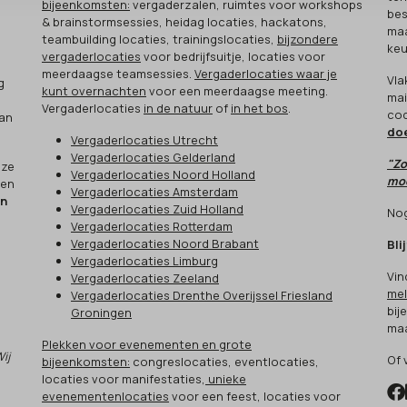
bijeenkomsten:
vergaderzalen, ruimtes voor workshops
bes
& brainstormsessies, heidag locaties, hackatons,
maa
teambuilding locaties, trainingslocaties,
bijzondere
keu
vergaderlocaties
voor bedrijfsuitje, locaties voor
meerdaagse teamsessies.
Vergaderlocaties waar je
Vla
g
kunt overnachten
voor een meerdaagse meeting.
mai
Vergaderlocaties
in de natuur
of
in het bos
.
cod
aan
do
Vergaderlocaties Utrecht
Vergaderlocaties Gelderland
"Zo
eze
Vergaderlocaties Noord Holland
moo
een
Vergaderlocaties Amsterdam
en
Vergaderlocaties Zuid Holland
Nog
Vergaderlocaties Rotterdam
Vergaderlocaties Noord Brabant
Bli
Vergaderlocaties Limburg
Vin
Vergaderlocaties Zeeland
mel
Vergaderlocaties Drenthe Overijssel Friesland
bij
Groningen
maa
Plekken voor evenementen en grote
Wij
Of 
bijeenkomsten:
congreslocaties, eventlocaties,
locaties voor manifestaties,
unieke
evenementenlocaties
voor een feest, locaties voor