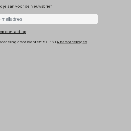
d je aan voor de nieuwsbrief
em contact op
ordeling
door klanten:
5.0
/
5
|
4
beoordelingen