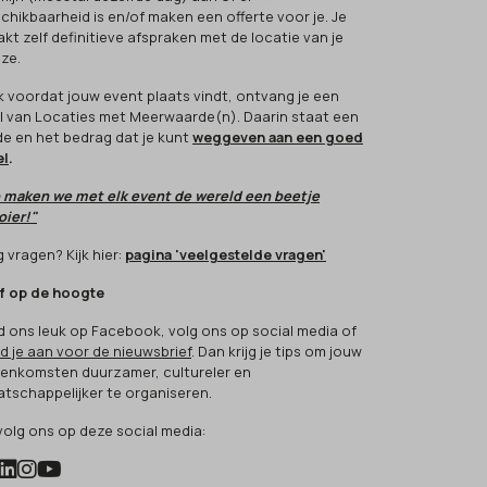
chikbaarheid is en/of maken een offerte voor je. Je
kt zelf definitieve afspraken met de locatie van je
ze.
k voordat jouw event plaats vindt, ontvang je een
l van Locaties met Meerwaarde(n). Daarin staat een
e en het bedrag dat je kunt
weggeven aan een goed
el
.
 maken we met elk event de wereld een beetje
ier!"
 vragen? Kijk hier:
pagina 'veelgestelde vragen'
jf op de hoogte
d ons leuk op Facebook, volg ons op social media of
d je aan voor de nieuwsbrief
. Dan krijg je tips om jouw
eenkomsten duurzamer, cultureler en
tschappelijker te organiseren.
volg ons op deze social media: