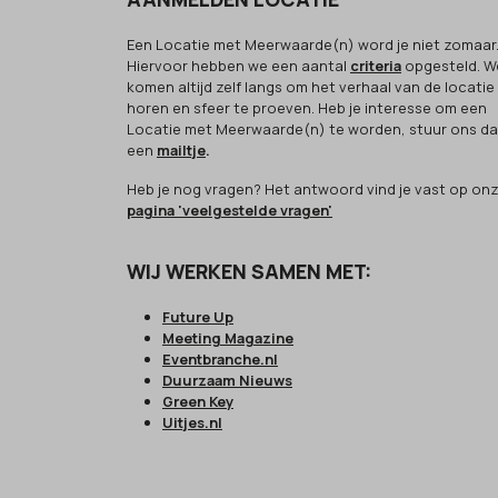
Een Locatie met Meerwaarde(n) word je niet zomaar
Hiervoor hebben we een aantal
criteria
opgesteld. W
komen altijd zelf langs om het verhaal van de locatie
horen en sfeer te proeven. Heb je interesse om een
Locatie met Meerwaarde(n) te worden, stuur ons d
een
mailtje
.
Heb je nog vragen? Het antwoord vind je vast op on
pagina 'veelgestelde vragen'
WIJ WERKEN SAMEN MET:
Future Up
Meeting Magazine
Eventbranche.nl
Duurzaam Nieuws
Green Key
Uitjes.nl