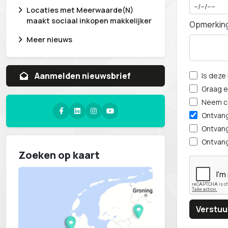
Locaties met Meerwaarde(N)
maakt sociaal inkopen makkelijker
Opmerkin
Meer nieuws
Aanvragen whitepaper
Is deze
Graag e
Neem co
Ontvang
Ontvang
Ontvang
Zoeken op kaart
Verstuu