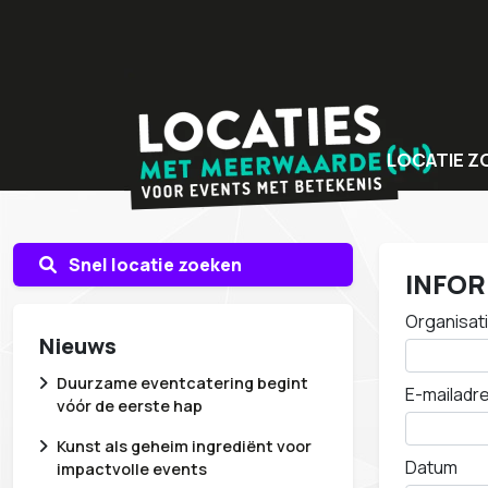
LOCATIE Z
Bijzondere v
Locaties met
Snel locatie zoeken
INFO
Unieke even
Organisati
Nieuws
Duurzame eventcatering begint
E-mailadre
vóór de eerste hap
Kunst als geheim ingrediënt voor
Datum
impactvolle events