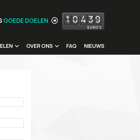
1
0
4
3
9
S
GOEDE DOELEN
ELEN
OVER ONS
FAQ
NIEUWS
 doelen
Jouw locatie hier?
ing
Missie
itters
Meer Waarden
rkshops
Wie zijn wij
s
Ons eigen MVO beleid
Contact