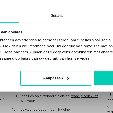
Details
WAT KUN JE BIJ ONS VINDEN?
DO
 van cookies
Ne
ent en advertenties te personaliseren, om functies voor social
n
Inspirerende duurzame en groene locaties, met
. Ook delen we informatie over uw gebruik van onze site met on
meer waarden
"He
e. Deze partners kunnen deze gegevens combineren met andere i
voor
NATUUR
.
Duurzame evenementenlocaties
en
cul
duurzame vergaderlocaties
erzameld op basis van uw gebruik van hun services.
Jij
Unieke locaties met sociale impact, met meer
eve
waarden voor
MENS
: social impact
Mee
vergaderlocaties en eventlocaties met sociale
impact
Aanpassen
Hoe
Bijzondere
CULTUUR
locaties, gevestigd in
cultureel erfgoed of met een missie voor kunst en
Als
cultuur
bij
Locaties op bijzondere plekken,
waar je ook kunt
bes
 of
overnachten
Vul
Ruimtes voor vergaderingen & kleine
ter