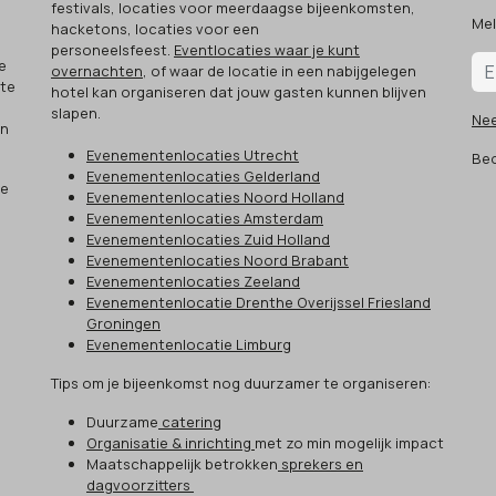
festivals, locaties voor meerdaagse bijeenkomsten,
Mel
hacketons, locaties voor een
.
personeelsfeest.
Eventlocaties waar je kunt
e
overnachten
, of waar de locatie in een nabijgelegen
 te
hotel kan organiseren dat jouw gasten kunnen blijven
slapen.
Ne
an
Evenementenlocaties Utrecht
Beo
Evenementenlocaties Gelderland
ze
Evenementenlocaties Noord Holland
Evenementenlocaties Amsterdam
Evenementenlocaties Zuid Holland
Evenementenlocaties Noord Brabant
Evenementenlocaties Zeeland
Evenementenlocatie Drenthe Overijssel Friesland
Groningen
Evenementenlocatie Limburg
Tips om je bijeenkomst nog duurzamer te organiseren:
Duurzame
catering
Organisatie & inrichting
met zo min mogelijk impact
Maatschappelijk betrokken
sprekers en
dagvoorzitters