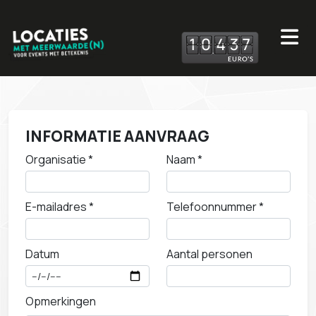
1
0
4
3
7
INFORMATIE AANVRAAG
Organisatie *
Naam *
E-mailadres *
Telefoonnummer *
Datum
Aantal personen
Opmerkingen