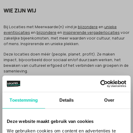
WIE ZIJN WIJ
Bij Locaties met Meerwaarde(n) vind je
bijzondere
en
unieke
eventlocaties
en
bijzondere
en
inspirerende vergaderlocaties
voor
zakelijke bijeenkomsten, met meer waarden voor cultuur, natuur
of mens. Inspirerende en unieke plekken.
Deze locaties doen méér (people, planet, profit). Ze maken
impact, bijvoorbeeld door sociaal en/of duurzaam werken, het
bewaken van cultureel erfgoed of het verbinden van groepen in de
samenleving.
Dat noemen wij
'meer waarden' voor natuur, cultuur of mens
.
Inspirerende locaties
Toestemming
Details
Over
Een Locatie met Meerwaarde(n) vertelt een verhaal. Vaak zijn de
vergaderlocaties en evenementenlocaties gevestigd in een
bijzonder gebouw
, of op een speciale plek en de bedrijfsvoering
en/of inrichting is niet standaard. Het zijn
unieke locaties
, met een
Deze website maakt gebruik van cookies
verhaal, die echt iets toevoegen aan je evenement of bijeenkomst.
We gebruiken cookies om content en advertenties te