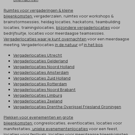
Ruimtes voor vergaderingen & kleine
bijeenkomsten:
vergaderzalen, ruimtes voor workshops &
brainstormsessies, heidag locaties, hackatons, teambuilding
locaties, trainingslocaties,
bijzondere vergaderlocaties
voor
bedrijfsuitje, locaties voor meerdaagse teamsessies.
Vergaderlocaties waar je kunt overnachten
voor een meerdaagse
meeting. Vergaderlocaties
in de natuur
of
in het bos
.
Vergaderlocaties Utrecht
Vergaderlocaties Gelderland
Vergaderlocaties Noord Holland
Vergaderlocaties Amsterdam
Vergaderlocaties Zuid Holland
Vergaderlocaties Rotterdam
Vergaderlocaties Noord Brabant
Vergaderlocaties Limburg
Vergaderlocaties Zeeland
Vergaderlocaties Drenthe Overijssel Friesland Groningen
Plekken voor evenementen en grote
bijeenkomsten:
congreslocaties, eventlocaties, locaties voor
manifestaties,
unieke evenementenlocaties
voor een feest,
locaties voor festivals, locaties voor meerdaagse bijeenkomsten,