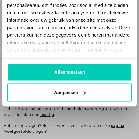
Locaties met Meerwaarde(n) is een webportal die deze bijzondere
personaliseren, om functies voor social media te bieden
en unieke locaties verzamelt. Het is ook een sociale onderneming.
en om ons websiteverkeer te analyseren. Ook delen we
Een deel van onze omzet geven we weg aan
goede doelen
.
informatie over uw gebruik van onze site met onze
partners voor social media, adverteren en analyse. Deze
partners kunnen deze gegevens combineren met andere
informatie die u aan ze heeft verstrekt of die ze hebben
verzameld op basis van uw gebruik van hun services.
Locaties met Meerwaarde(N) is partner van
Future Up
. Wij bouwen
mee aan een economie die klopt.
Alles toestaan
AANMELDEN LOCATIE
Een Locatie met Meerwaarde(n) word je niet zomaar. Hiervoor
Aanpassen
hebben we een aantal
criteria
opgesteld. We komen altijd zelf
langs om het verhaal van de locatie te horen en sfeer te proeven.
Heb je interesse om een Locatie met Meerwaarde(n) te worden,
stuur ons dan een
mailtje
.
Heb je nog vragen? Het antwoord vind je vast op onze
pagina
'veelgestelde vragen'