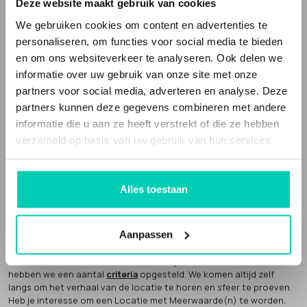
vergaderlocaties en evenementenlocaties gevestigd in een
Deze website maakt gebruik van cookies
bijzonder gebouw
, of op een speciale plek en de bedrijfsvoering
We gebruiken cookies om content en advertenties te
en/of inrichting is niet standaard. Het zijn
unieke locaties
, met een
verhaal, die echt iets toevoegen aan je evenement of bijeenkomst.
personaliseren, om functies voor social media te bieden
en om ons websiteverkeer te analyseren. Ook delen we
Locaties met Meerwaarde(n) is een webportal die deze bijzondere
informatie over uw gebruik van onze site met onze
en unieke locaties verzamelt. Het is ook een sociale onderneming.
partners voor social media, adverteren en analyse. Deze
Een deel van onze omzet geven we weg aan
goede doelen
.
partners kunnen deze gegevens combineren met andere
informatie die u aan ze heeft verstrekt of die ze hebben
verzameld op basis van uw gebruik van hun services.
Alles toestaan
Locaties met Meerwaarde(N) is partner van
Future Up
. Wij bouwen
mee aan een economie die klopt.
AANMELDEN LOCATIE
Aanpassen
Een Locatie met Meerwaarde(n) word je niet zomaar. Hiervoor
hebben we een aantal
criteria
opgesteld. We komen altijd zelf
langs om het verhaal van de locatie te horen en sfeer te proeven.
Heb je interesse om een Locatie met Meerwaarde(n) te worden,