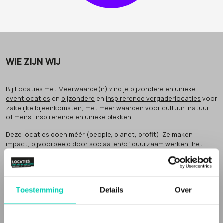
WIE ZIJN WIJ
Bij Locaties met Meerwaarde(n) vind je
bijzondere
en
unieke
eventlocaties
en
bijzondere
en
inspirerende vergaderlocaties
voor
zakelijke bijeenkomsten, met meer waarden voor cultuur, natuur
of mens. Inspirerende en unieke plekken.
Deze locaties doen méér (people, planet, profit). Ze maken
impact, bijvoorbeeld door sociaal en/of duurzaam werken, het
bewaken van cultureel erfgoed of het verbinden van groepen in de
samenleving.
Dat noemen wij
'meer waarden' voor natuur, cultuur of mens
.
Toestemming
Details
Over
Inspirerende locaties
Een Locatie met Meerwaarde(n) vertelt een verhaal. Vaak zijn de