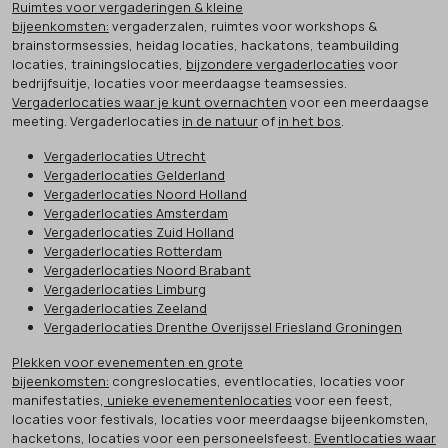
Ruimtes voor vergaderingen & kleine
bijeenkomsten:
vergaderzalen, ruimtes voor workshops &
brainstormsessies, heidag locaties, hackatons, teambuilding
locaties, trainingslocaties,
bijzondere vergaderlocaties
voor
bedrijfsuitje, locaties voor meerdaagse teamsessies.
Vergaderlocaties waar je kunt overnachten
voor een meerdaagse
meeting. Vergaderlocaties
in de natuur
of
in het bos
.
Vergaderlocaties Utrecht
Vergaderlocaties Gelderland
Vergaderlocaties Noord Holland
Vergaderlocaties Amsterdam
Vergaderlocaties Zuid Holland
Vergaderlocaties Rotterdam
Vergaderlocaties Noord Brabant
Vergaderlocaties Limburg
Vergaderlocaties Zeeland
Vergaderlocaties Drenthe Overijssel Friesland Groningen
Plekken voor evenementen en grote
bijeenkomsten:
congreslocaties, eventlocaties, locaties voor
manifestaties,
unieke evenementenlocaties
voor een feest,
locaties voor festivals, locaties voor meerdaagse bijeenkomsten,
hacketons, locaties voor een personeelsfeest.
Eventlocaties waar