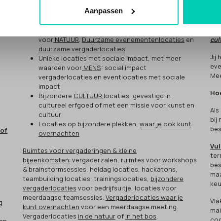
Aanpassen
Ne
n
Inspirerende duurzame en groene locaties, met
meer waarden
"He
voor
NATUUR
.
Duurzame evenementenlocaties
en
cul
duurzame vergaderlocaties
Jij
Unieke locaties met sociale impact, met meer
eve
waarden voor
MENS
: social impact
Mee
vergaderlocaties en eventlocaties met sociale
impact
Hoe
Bijzondere
CULTUUR
locaties, gevestigd in
cultureel erfgoed of met een missie voor kunst en
Als
cultuur
bij
Locaties op bijzondere plekken,
waar je ook kunt
bes
 of
overnachten
Vul
Ruimtes voor vergaderingen & kleine
ter
bijeenkomsten:
vergaderzalen, ruimtes voor workshops
bes
& brainstormsessies, heidag locaties, hackatons,
maa
teambuilding locaties, trainingslocaties,
bijzondere
keu
vergaderlocaties
voor bedrijfsuitje, locaties voor
meerdaagse teamsessies.
Vergaderlocaties waar je
Vla
g
kunt overnachten
voor een meerdaagse meeting.
mai
Vergaderlocaties
in de natuur
of
in het bos
.
cod